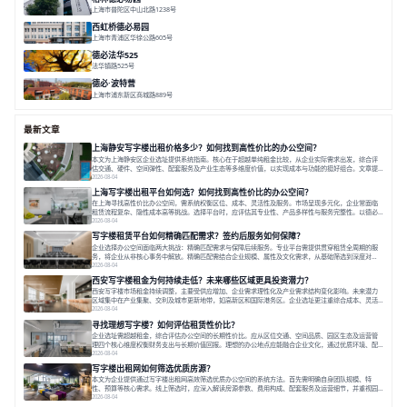
上海市普陀区中山北路1238号
面积 1854.17㎡
分割 150-400m²
高性价比
内环内
庭院办公
西虹桥德必易园
上海市青浦区华徐公路605号
面积 36000㎡
分割 40-2400m²
花园办公
西虹桥
配套齐全
德必法华525
法华镇路525号
面积 5428.17㎡
分割 60-800m²
文化
数字化
专业性
德必·波特营
上海市浦东新区商城路889号
面积 20000㎡
分割 20-1000m²
花园独栋
自然赋能
圈层共享
最新文章
上海静安写字楼出租价格多少？如何找到高性价比的办公空间？
本文为上海静安区企业选址提供系统指南。核心在于超越单纯租金比较，从企业实际需求出发，综合评
估交通、硬件、空间弹性、配套服务及产业生态等多维度价值，以实现成本与功能的挺好组合。文章提
出打破固定工位思维，采用精装灵活空间与共享配套以提升性价比，并通过不同规模企业的实际案例加
2026-08-04
以说明。之后指出，专业运营服务商提供的稳定环境、社群活动与产业集聚等增值服务，是很大化空间
上海写字楼出租平台如何选？如何找到高性价比的办公空间？
价值、助力企业成长的关键。对于许多在
在上海寻找高性价比办公空间，需系统权衡区位、成本、灵活性及服务。市场呈现多元化，企业常面临
租赁流程复杂、隐性成本高等挑战。选择平台时，应评估其专业性、产品多样性与服务完整性。以德必
为例，其提供从空间到生态的解决方案，通过特色园区、灵活产品和丰富配套，满足不同企业需求。企
2026-08-04
业应明确自身需求，实地考察，选择能支持长期发展、提升竞争力的办公空间。在上海寻找合适的办公
写字楼租赁平台如何精确匹配需求？签约后服务如何保障？
空间，对于企业行政负责人、中小企业主
企业选择办公空间面临两大挑战：精确匹配需求与保障后续服务。专业平台需提供贯穿租赁全周期的服
务，将企业从非核心事务中解放。精确匹配需结合企业规模、属性及文化需求，从基础筛选到深度对
接；签约后则需构建覆盖硬件运维、共享配套及专业物业的全周期保障体系。德必集团通过标准化服务
2026-08-04
与个性化运营结合，以全国布局和产业生态圈为企业提供稳定支持，体现了从信息撮合到深度服务的能
西安写字楼租金为何持续走低？未来哪些区域更具投资潜力？
力转变。在为企业寻找办公空间的过程中，
西安写字楼市场租金持续调整，主要受供应增加、企业需求理性化及产业需求结构变化影响。未来潜力
区域集中在产业集聚、交利及城市更新地带，如高新区和国际港务区。企业选址更注重综合成本、灵活
性与员工体验，倾向于提供全包式服务的办公空间。专业运营方通过空间优化与社群服务，助力企业成
2026-08-04
长，推动市场向多元化、高性价比方向发展。近年来，西安写字楼市场呈现出租金持续调整的态势，这
寻找理想写字楼？如何评估租赁性价比？
一现象引发了的广泛关注。作为西部重要
企业选址需超越租金，综合评估办公空间的长期性价比。应从区位交通、空间品质、园区生态及运营管
理四个核心维度权衡财务支出与长期价值回报。理想的办公地点应能融合企业文化，通过优质环境、配
套服务及社群资源赋能业务增长，实现成本与价值的平衡。对于许多正在成长或寻求稳定发展的企业而
2026-08-04
言，寻找一处合适的办公空间是一项至关重要的决策。这不仅关系到团队的日常工作效率与协作氛围，
写字楼出租网如何筛选优质房源？
更直接影响着企业的品牌形象、运营成本
本文为企业提供通过写字楼出租网高效筛选优质办公空间的系统方法。首先需明确自身团队规模、特
性、预算等核心需求。线上筛选时，应深入解读房源参数、费用构成、配套服务及运营细节，并重视园
区产业生态与交通区位价值。同时，需考察运营方的品牌背景与持续服务能力。完成线上初选后，必须
2026-08-04
进行线下实地验证，核对空间实景、测试设施、感受园区氛围并确认合同条款，从而做出精确决策。在