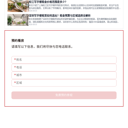
松江写字楼租金价格范围是多少？
数字化时代，写字楼出租网已成为企业寻找
本文介绍了上海松江区写字楼市场的多元特点，强调企业选择办公空间时应超越租金考量，关注产业生
态与综合服务。文章分析了市场概况、影响空间价值的因素，并指出现代企业更需能促进发展的平台型
空间。之后，以德必集团为例，说明运营方如何通过构建服务生态助力企业成长，建议企业系统评估需
2026-08-03
求与长期价值，选择匹配的发展载体。对于许多寻求在上海松江区设立或扩展办公空间的企业而言，了
深圳写字楼租赁如何选址？租金预算与区域选择全解析
解该区域的写字楼市场概况是决策的首先
本文系统梳理了深圳写字楼租赁选址的关键考量因素，为企业决策提供框架。首先需明确自身发展阶
段、团队规模和文化特质等核心需求。深圳多中心商务区各具特色：福田CBD高端成熟，南山科技园创
新活力强，前海具政策优势。除传统写字楼外，创意产业园注重生态与社群，适合文创、科技类企业。
2026-08-03
评估具体空间时，应关注布局实用性、配套设施及绿色环境。谈判签约需审慎处理租期、费用等合同条
款。选址是综合性战略决策，旨在让办公
预约看房
请填写以下信息，我们将尽快与您电话联系。
*
姓名
*
电话
*
城市
*
区域
免费预约参观