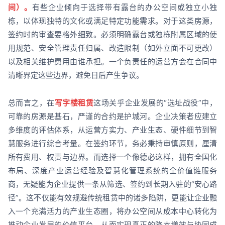
间）。
有些企业倾向于选择带有露台的办公空间或独立小独
栋，以体现独特的文化或满足特定功能需求。对于这类房源，
签约时的审查要格外细致。必须明确露台或独栋附属区域的使
用规范、安全管理责任归属、改造限制（如外立面不可更改）
以及相关维护费用由谁承担。一个负责任的运营方会在合同中
清晰界定这些边界，避免日后产生争议。
总而言之，在
写字楼租赁
这场关乎企业发展的“选址战役”中，
可靠的房源是基石，严谨的合约是护城河。企业决策者应建立
多维度的评估体系，从运营方实力、产业生态、硬件细节到智
慧服务进行综合考量。在签约环节，务必秉持审慎原则，厘清
所有费用、权责与边界。而选择一个像德必这样，拥有全国化
布局、深度产业运营经验及智慧化管理系统的全价值链服务
商，无疑能为企业提供一条从筛选、签约到长期入驻的“安心路
径”。这不仅能有效规避传统租赁中的诸多陷阱，更能让企业融
入一个充满活力的产业生态圈，将办公空间从成本中心转化为
推动企业发展的价值平台，从而实现真正的降本增效与协同成