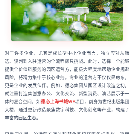
对于许多企业，尤其是成长型中小企业而言，独立应对从筛
选、谈判到入驻运营的全流程颇具挑战。此时，选择一个能够
提供全价值链服务的园区运营方，能极大程度地帮助企业规避
风险，将精力集中于核心业务。专业的运营方不仅仅是房东，
更是企业的发展伙伴。例如，德必集团从园区设计改造之初，
就注重打造集创意办公、文化交流、新型消费、演艺展示于一
体的复合空间，如
德必上海书城WE
项目，前身为世纪出版集团
大楼，通过更新改造聚焦数字科技、文化创意等产业，构建了
丰富的园区生态。