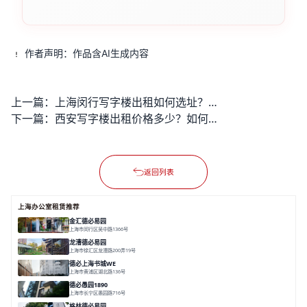
作者声明：作品含AI生成内容
上一篇：
上海闵行写字楼出租如何选址？优质办公空间哪里找？
下一篇：
西安写字楼出租价格多少？如何找到高性价比的办公空间？
返回列表
上海办公室租赁推荐
金汇德必易园
上海市闵行区吴中路1366号
面积 6851㎡
分割 52-900m²
闹中取静
绿色生态
庭院式
龙漕德必易园
上海市徐汇区龙漕路200弄19号
面积 2352㎡
分割 60-500㎡
地铁为邻
独栋办公
园林风
德必上海书城WE
上海市黄浦区湖北路136号
面积 26678.65㎡
分割 50-1400m²
大师设计
潮流文创
垂直园区
德必愚园1890
上海市长宁区愚园路716号
面积 14976.8m²
分割 100-400m²
花园洋房
独栋建筑
欧式风格
格林德必易园