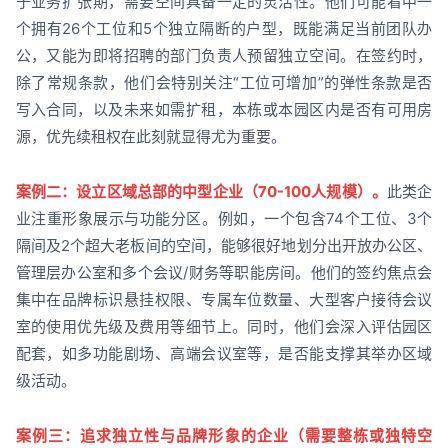
于业务扩张期，需要空间具备一定的灵活性。他们可能看中一
个拥有26个工位和5个独立隔断的户型，既能满足当前团队办
公，又能为即将招聘的部门负责人预留独立空间。在签约时，
除了常规条款，他们会特别关注“工位可增加”的弹性条款是否
写入合同，以及未来如需扩租，本栋或本园区内是否有可用房
源，优先续租权在此刻就显得尤为重要。
案例二：设立区域总部的中型企业（70-100人规模）。
此类企
业注重形象展示与功能分区。例如，一个包含74个工位、3个
隔间及2个超大老板间的空间，能够很好地划分出开放办公区、
管理层办公室和多个会议/财务等职能房间。他们的签约焦点会
集中在品牌标识悬挂权限、专属车位数量、大型客户接待会议
室的使用优先级及费用等细节上。同时，他们会深入评估园区
配套，如多功能剧场、高端会议室等，是否能支撑其举办区域
级活动。
案例三：追求独立性与品牌形象的企业（需要整栋或独特空