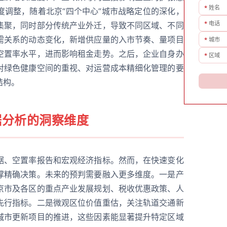
*
姓名
度调整，随着北京“四个中心”城市战略定位的深化，
*
电话
集聚，同时部分传统产业外迁，导致不同区域、不同
需关系的动态变化，新增供应量的入市节奏、量项目
*
城市
空置率水平，进而影响租金走势。之后，企业自身办
*
区域
对绿色健康空间的重视、对运营成本精细化管理的要
结构。
据分析的洞察维度
据、空置率报告和宏观经济指标。然而，在快速变化
撑精确决策。未来的预判需要融入更多维度。一是产
京市及各区的重点产业发展规划、税收优惠政策、人
先行指标。二是微观区位价值重估，关注轨道交通新
城市更新项目的推进，这些因素能显著提升特定区域