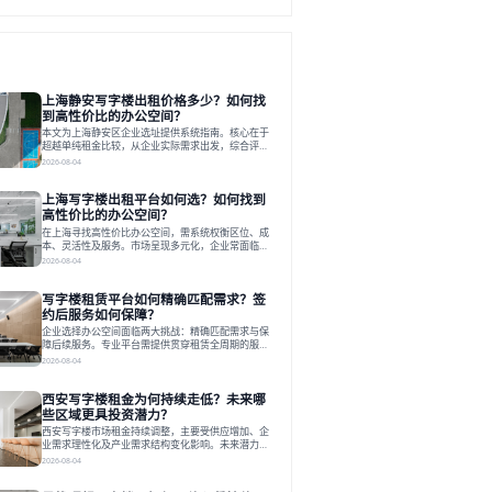
上海静安写字楼出租价格多少？如何找
到高性价比的办公空间？
本文为上海静安区企业选址提供系统指南。核心在于
超越单纯租金比较，从企业实际需求出发，综合评估
交通、硬件、空间弹性、配套服务及产业生态等多维
2026-08-04
度价值，以实现成本与功能的挺好组合。文章提出打
破固定工位思维，采用精装灵活空间与共享配套以提
上海写字楼出租平台如何选？如何找到
升性价比，并通过不同规模企业的实际案例加以说
明。之后指出，专业运营服务商提供的稳定环境、社
高性价比的办公空间？
群活动与产业集聚等增值服务，是很大化空间价值、
在上海寻找高性价比办公空间，需系统权衡区位、成
助力企业成长的关键。对于许多在
本、灵活性及服务。市场呈现多元化，企业常面临租
赁流程复杂、隐性成本高等挑战。选择平台时，应评
2026-08-04
估其专业性、产品多样性与服务完整性。以德必为
例，其提供从空间到生态的解决方案，通过特色园
写字楼租赁平台如何精确匹配需求？签
区、灵活产品和丰富配套，满足不同企业需求。企业
应明确自身需求，实地考察，选择能支持长期发展、
约后服务如何保障？
提升竞争力的办公空间。在上海寻找合适的办公空
企业选择办公空间面临两大挑战：精确匹配需求与保
间，对于企业行政负责人、中小企业主
障后续服务。专业平台需提供贯穿租赁全周期的服
务，将企业从非核心事务中解放。精确匹配需结合企
2026-08-04
业规模、属性及文化需求，从基础筛选到深度对接；
签约后则需构建覆盖硬件运维、共享配套及专业物业
西安写字楼租金为何持续走低？未来哪
的全周期保障体系。德必集团通过标准化服务与个性
化运营结合，以全国布局和产业生态圈为企业提供稳
些区域更具投资潜力？
定支持，体现了从信息撮合到深度服务的能力转变。
西安写字楼市场租金持续调整，主要受供应增加、企
在为企业寻找办公空间的过程中，
业需求理性化及产业需求结构变化影响。未来潜力区
域集中在产业集聚、交利及城市更新地带，如高新区
2026-08-04
和国际港务区。企业选址更注重综合成本、灵活性与
员工体验，倾向于提供全包式服务的办公空间。专业