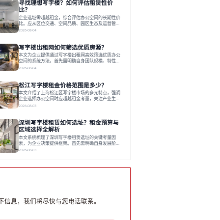
寻找理想写字楼？如何评估租赁性价
运营方通过空间优化与社群服务，助力企业成长，推
动市场向多元化、高性价比方向发展。近年来，西安
比？
写字楼市场呈现出租金持续调整的态势，这一现象引
企业选址需超越租金，综合评估办公空间的长期性价
发了的广泛关注。作为西部重要
比。应从区位交通、空间品质、园区生态及运营管理
四个核心维度权衡财务支出与长期价值回报。理想的
2026-08-04
办公地点应能融合企业文化，通过优质环境、配套服
务及社群资源赋能业务增长，实现成本与价值的平
写字楼出租网如何筛选优质房源？
衡。对于许多正在成长或寻求稳定发展的企业而言，
寻找一处合适的办公空间是一项至关重要的决策。这
本文为企业提供通过写字楼出租网高效筛选优质办公
不仅关系到团队的日常工作效率与协作氛围，更直接
空间的系统方法。首先需明确自身团队规模、特性、
影响着企业的品牌形象、运营成本
预算等核心需求。线上筛选时，应深入解读房源参
2026-08-04
数、费用构成、配套服务及运营细节，并重视园区产
业生态与交通区位价值。同时，需考察运营方的品牌
松江写字楼租金价格范围是多少？
背景与持续服务能力。完成线上初选后，必须进行线
下实地验证，核对空间实景、测试设施、感受园区氛
本文介绍了上海松江区写字楼市场的多元特点，强调
围并确认合同条款，从而做出精确决策。在数字化时
企业选择办公空间时应超越租金考量，关注产业生态
代，写字楼出租网已成为企业寻找
与综合服务。文章分析了市场概况、影响空间价值的
2026-08-03
因素，并指出现代企业更需能促进发展的平台型空
间。之后，以德必集团为例，说明运营方如何通过构
深圳写字楼租赁如何选址？租金预算与
建服务生态助力企业成长，建议企业系统评估需求与
长期价值，选择匹配的发展载体。对于许多寻求在上
区域选择全解析
海松江区设立或扩展办公空间的企业而言，了解该区
本文系统梳理了深圳写字楼租赁选址的关键考量因
域的写字楼市场概况是决策的首先
素，为企业决策提供框架。首先需明确自身发展阶
段、团队规模和文化特质等核心需求。深圳多中心商
2026-08-03
务区各具特色：福田CBD高端成熟，南山科技园创新
活力强，前海具政策优势。除传统写字楼外，创意产
业园注重生态与社群，适合文创、科技类企业。评估
具体空间时，应关注布局实用性、配套设施及绿色环
境。谈判签约需审慎处理租期、费用等合同条款。选
址是综合性战略决策，旨在让办公
下信息，我们将尽快与您电话联系。