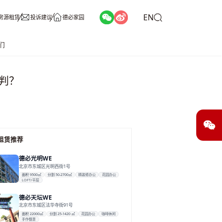
EN
房源租赁
投诉建议
德必家园
们
判？
租赁推荐
德必光明WE
北京市东城区光明西街1号
面积 9500㎡
分割 50-2700㎡
精装修办公
花园办公
LOFT/平层
德必天坛WE
北京市东城区法华寺街91号
面积 22000㎡
分割 25-1420 ㎡
花园办公
咖啡休闲
手作惬意