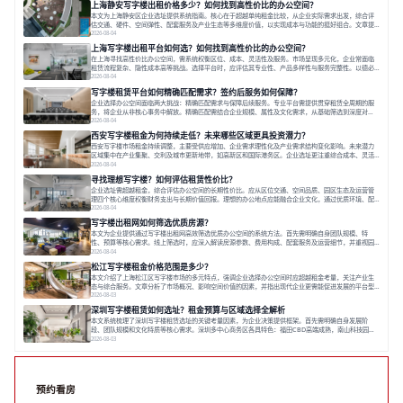
上海静安写字楼出租价格多少？如何找到高性价比的办公空间？
本文为上海静安区企业选址提供系统指南。核心在于超越单纯租金比较，从企业实际需求出发，综合评
估交通、硬件、空间弹性、配套服务及产业生态等多维度价值，以实现成本与功能的挺好组合。文章提
出打破固定工位思维，采用精装灵活空间与共享配套以提升性价比，并通过不同规模企业的实际案例加
2026-08-04
以说明。之后指出，专业运营服务商提供的稳定环境、社群活动与产业集聚等增值服务，是很大化空间
上海写字楼出租平台如何选？如何找到高性价比的办公空间？
价值、助力企业成长的关键。对于许多在
在上海寻找高性价比办公空间，需系统权衡区位、成本、灵活性及服务。市场呈现多元化，企业常面临
租赁流程复杂、隐性成本高等挑战。选择平台时，应评估其专业性、产品多样性与服务完整性。以德必
为例，其提供从空间到生态的解决方案，通过特色园区、灵活产品和丰富配套，满足不同企业需求。企
2026-08-04
业应明确自身需求，实地考察，选择能支持长期发展、提升竞争力的办公空间。在上海寻找合适的办公
写字楼租赁平台如何精确匹配需求？签约后服务如何保障？
空间，对于企业行政负责人、中小企业主
企业选择办公空间面临两大挑战：精确匹配需求与保障后续服务。专业平台需提供贯穿租赁全周期的服
务，将企业从非核心事务中解放。精确匹配需结合企业规模、属性及文化需求，从基础筛选到深度对
接；签约后则需构建覆盖硬件运维、共享配套及专业物业的全周期保障体系。德必集团通过标准化服务
2026-08-04
与个性化运营结合，以全国布局和产业生态圈为企业提供稳定支持，体现了从信息撮合到深度服务的能
西安写字楼租金为何持续走低？未来哪些区域更具投资潜力？
力转变。在为企业寻找办公空间的过程中，
西安写字楼市场租金持续调整，主要受供应增加、企业需求理性化及产业需求结构变化影响。未来潜力
区域集中在产业集聚、交利及城市更新地带，如高新区和国际港务区。企业选址更注重综合成本、灵活
性与员工体验，倾向于提供全包式服务的办公空间。专业运营方通过空间优化与社群服务，助力企业成
2026-08-04
长，推动市场向多元化、高性价比方向发展。近年来，西安写字楼市场呈现出租金持续调整的态势，这
寻找理想写字楼？如何评估租赁性价比？
一现象引发了的广泛关注。作为西部重要
企业选址需超越租金，综合评估办公空间的长期性价比。应从区位交通、空间品质、园区生态及运营管
理四个核心维度权衡财务支出与长期价值回报。理想的办公地点应能融合企业文化，通过优质环境、配
套服务及社群资源赋能业务增长，实现成本与价值的平衡。对于许多正在成长或寻求稳定发展的企业而
2026-08-04
言，寻找一处合适的办公空间是一项至关重要的决策。这不仅关系到团队的日常工作效率与协作氛围，
写字楼出租网如何筛选优质房源？
更直接影响着企业的品牌形象、运营成本
本文为企业提供通过写字楼出租网高效筛选优质办公空间的系统方法。首先需明确自身团队规模、特
性、预算等核心需求。线上筛选时，应深入解读房源参数、费用构成、配套服务及运营细节，并重视园
区产业生态与交通区位价值。同时，需考察运营方的品牌背景与持续服务能力。完成线上初选后，必须
2026-08-04
进行线下实地验证，核对空间实景、测试设施、感受园区氛围并确认合同条款，从而做出精确决策。在
松江写字楼租金价格范围是多少？
数字化时代，写字楼出租网已成为企业寻找
本文介绍了上海松江区写字楼市场的多元特点，强调企业选择办公空间时应超越租金考量，关注产业生
态与综合服务。文章分析了市场概况、影响空间价值的因素，并指出现代企业更需能促进发展的平台型
空间。之后，以德必集团为例，说明运营方如何通过构建服务生态助力企业成长，建议企业系统评估需
2026-08-03
求与长期价值，选择匹配的发展载体。对于许多寻求在上海松江区设立或扩展办公空间的企业而言，了
深圳写字楼租赁如何选址？租金预算与区域选择全解析
解该区域的写字楼市场概况是决策的首先
本文系统梳理了深圳写字楼租赁选址的关键考量因素，为企业决策提供框架。首先需明确自身发展阶
段、团队规模和文化特质等核心需求。深圳多中心商务区各具特色：福田CBD高端成熟，南山科技园创
新活力强，前海具政策优势。除传统写字楼外，创意产业园注重生态与社群，适合文创、科技类企业。
2026-08-03
评估具体空间时，应关注布局实用性、配套设施及绿色环境。谈判签约需审慎处理租期、费用等合同条
款。选址是综合性战略决策，旨在让办公
预约看房