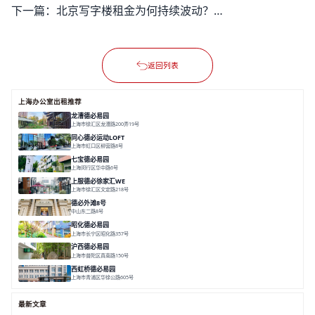
下一篇：
北京写字楼租金为何持续波动？未来走势如何精确预判？
返回列表
上海办公室出租推荐
龙漕德必易园
上海市徐汇区龙漕路200弄19号
面积 2352㎡
分割 60-500㎡
地铁为邻
独栋办公
园林风
同心德必运动LOFT
上海市虹口区柳营路8号
面积 20000㎡
分割 20-2000㎡
历史感
数字化
文体商旅一体
七宝德必易园
上海闵行区华中路6号
面积 25000㎡
分割 50-14000m²
近商圈
近轨交
全配套
上服德必徐家汇WE
上海市徐汇区文定路218号
面积 35523.42㎡
分割 30-1500㎡
创艺术
创意办公
舒适高效
德必外滩8号
中山东二路8号
面积 6602㎡
分割 150/200m²
外滩沿岸
文化
昭化德必易园
上海市长宁区昭化路357号
面积 12466㎡
分割 43-150㎡
花园办公
共享空间
沪西德必易园
上海市普陀区真南路150号
面积 8377.7㎡
分割 30-1000m²
上海西
真如芯
文创地
西虹桥德必易园
上海市青浦区华徐公路605号
面积 36000㎡
分割 40-2400m²
花园办公
西虹桥
配套齐全
最新文章