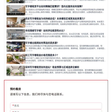
为例，其提供从空间到生态的解决方案，通过特色园区、灵活产品和丰富配套，满足不同企业需求。企
2026-08-04
业应明确自身需求，实地考察，选择能支持长期发展、提升竞争力的办公空间。在上海寻找合适的办公
写字楼租赁平台如何精确匹配需求？签约后服务如何保障？
空间，对于企业行政负责人、中小企业主
企业选择办公空间面临两大挑战：精确匹配需求与保障后续服务。专业平台需提供贯穿租赁全周期的服
务，将企业从非核心事务中解放。精确匹配需结合企业规模、属性及文化需求，从基础筛选到深度对
接；签约后则需构建覆盖硬件运维、共享配套及专业物业的全周期保障体系。德必集团通过标准化服务
2026-08-04
与个性化运营结合，以全国布局和产业生态圈为企业提供稳定支持，体现了从信息撮合到深度服务的能
西安写字楼租金为何持续走低？未来哪些区域更具投资潜力？
力转变。在为企业寻找办公空间的过程中，
西安写字楼市场租金持续调整，主要受供应增加、企业需求理性化及产业需求结构变化影响。未来潜力
区域集中在产业集聚、交利及城市更新地带，如高新区和国际港务区。企业选址更注重综合成本、灵活
性与员工体验，倾向于提供全包式服务的办公空间。专业运营方通过空间优化与社群服务，助力企业成
2026-08-04
长，推动市场向多元化、高性价比方向发展。近年来，西安写字楼市场呈现出租金持续调整的态势，这
寻找理想写字楼？如何评估租赁性价比？
一现象引发了的广泛关注。作为西部重要
企业选址需超越租金，综合评估办公空间的长期性价比。应从区位交通、空间品质、园区生态及运营管
理四个核心维度权衡财务支出与长期价值回报。理想的办公地点应能融合企业文化，通过优质环境、配
套服务及社群资源赋能业务增长，实现成本与价值的平衡。对于许多正在成长或寻求稳定发展的企业而
2026-08-04
言，寻找一处合适的办公空间是一项至关重要的决策。这不仅关系到团队的日常工作效率与协作氛围，
写字楼出租网如何筛选优质房源？
更直接影响着企业的品牌形象、运营成本
本文为企业提供通过写字楼出租网高效筛选优质办公空间的系统方法。首先需明确自身团队规模、特
性、预算等核心需求。线上筛选时，应深入解读房源参数、费用构成、配套服务及运营细节，并重视园
区产业生态与交通区位价值。同时，需考察运营方的品牌背景与持续服务能力。完成线上初选后，必须
2026-08-04
进行线下实地验证，核对空间实景、测试设施、感受园区氛围并确认合同条款，从而做出精确决策。在
松江写字楼租金价格范围是多少？
数字化时代，写字楼出租网已成为企业寻找
本文介绍了上海松江区写字楼市场的多元特点，强调企业选择办公空间时应超越租金考量，关注产业生
态与综合服务。文章分析了市场概况、影响空间价值的因素，并指出现代企业更需能促进发展的平台型
空间。之后，以德必集团为例，说明运营方如何通过构建服务生态助力企业成长，建议企业系统评估需
2026-08-03
求与长期价值，选择匹配的发展载体。对于许多寻求在上海松江区设立或扩展办公空间的企业而言，了
深圳写字楼租赁如何选址？租金预算与区域选择全解析
解该区域的写字楼市场概况是决策的首先
本文系统梳理了深圳写字楼租赁选址的关键考量因素，为企业决策提供框架。首先需明确自身发展阶
段、团队规模和文化特质等核心需求。深圳多中心商务区各具特色：福田CBD高端成熟，南山科技园创
新活力强，前海具政策优势。除传统写字楼外，创意产业园注重生态与社群，适合文创、科技类企业。
2026-08-03
评估具体空间时，应关注布局实用性、配套设施及绿色环境。谈判签约需审慎处理租期、费用等合同条
款。选址是综合性战略决策，旨在让办公
预约看房
请填写以下信息，我们将尽快与您电话联系。
*
姓名