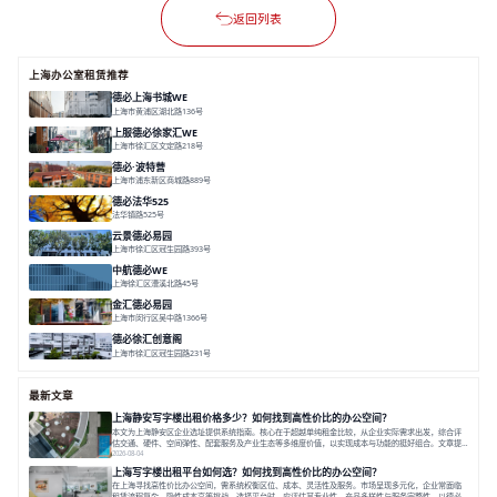
返回列表
上海办公室租赁推荐
德必上海书城WE
上海市黄浦区湖北路136号
面积 26678.65㎡
分割 50-1400m²
大师设计
潮流文创
垂直园区
上服德必徐家汇WE
上海市徐汇区文定路218号
面积 35523.42㎡
分割 30-1500㎡
创艺术
创意办公
舒适高效
德必·波特营
上海市浦东新区商城路889号
面积 20000㎡
分割 20-1000m²
花园独栋
自然赋能
圈层共享
德必法华525
法华镇路525号
面积 5428.17㎡
分割 60-800m²
文化
数字化
专业性
云景德必易园
上海市徐汇区冠生园路393号
面积 2781㎡
分割 60-500㎡
花园办公
精装办公
共享空间
中航德必WE
上海徐汇区漕溪北路45号
面积 15000㎡
分割 90~1100㎡
徐家汇C位
地铁上盖
豪华露台
金汇德必易园
上海市闵行区吴中路1366号
面积 6851㎡
分割 52-900m²
闹中取静
绿色生态
庭院式
德必徐汇创意阁
上海市徐汇区冠生园路231号
面积 6393㎡
分割 50-500㎡
智慧办公
多元空间
创意LOFT
最新文章
上海静安写字楼出租价格多少？如何找到高性价比的办公空间？
本文为上海静安区企业选址提供系统指南。核心在于超越单纯租金比较，从企业实际需求出发，综合评
估交通、硬件、空间弹性、配套服务及产业生态等多维度价值，以实现成本与功能的挺好组合。文章提
出打破固定工位思维，采用精装灵活空间与共享配套以提升性价比，并通过不同规模企业的实际案例加
2026-08-04
以说明。之后指出，专业运营服务商提供的稳定环境、社群活动与产业集聚等增值服务，是很大化空间
上海写字楼出租平台如何选？如何找到高性价比的办公空间？
价值、助力企业成长的关键。对于许多在
在上海寻找高性价比办公空间，需系统权衡区位、成本、灵活性及服务。市场呈现多元化，企业常面临
租赁流程复杂、隐性成本高等挑战。选择平台时，应评估其专业性、产品多样性与服务完整性。以德必