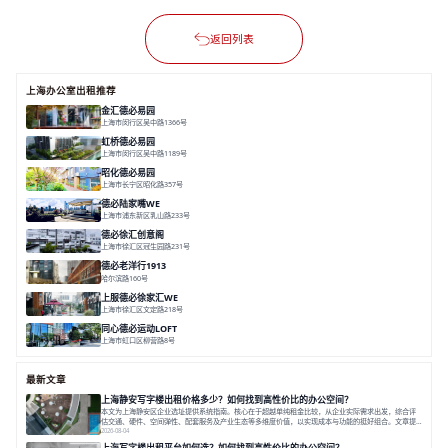
返回列表
上海办公室出租推荐
金汇德必易园
上海市闵行区吴中路1366号
面积 6851㎡
分割 52-900m²
闹中取静
绿色生态
庭院式
虹桥德必易园
上海市闵行区吴中路1189号
面积 24997.91㎡
分割 47-1000m²
高性价比
近商圈
精装办公
昭化德必易园
上海市长宁区昭化路357号
面积 12466㎡
分割 43-150㎡
花园办公
共享空间
德必陆家嘴WE
上海市浦东新区乳山路233号
面积 7000㎡
分割 30-1000m²
智慧办公
森林里
德必徐汇创意阁
上海市徐汇区冠生园路231号
面积 6393㎡
分割 50-500㎡
智慧办公
多元空间
创意LOFT
德必老洋行1913
哈尔滨路160号
面积 7136㎡
分割 280-386㎡
老洋房
花园露台
上服德必徐家汇WE
上海市徐汇区文定路218号
面积 35523.42㎡
分割 30-1500㎡
创艺术
创意办公
舒适高效
同心德必运动LOFT
上海市虹口区柳营路8号
面积 20000㎡
分割 20-2000㎡
历史感
数字化
文体商旅一体
最新文章
上海静安写字楼出租价格多少？如何找到高性价比的办公空间？
本文为上海静安区企业选址提供系统指南。核心在于超越单纯租金比较，从企业实际需求出发，综合评
估交通、硬件、空间弹性、配套服务及产业生态等多维度价值，以实现成本与功能的挺好组合。文章提
出打破固定工位思维，采用精装灵活空间与共享配套以提升性价比，并通过不同规模企业的实际案例加
2026-08-04
以说明。之后指出，专业运营服务商提供的稳定环境、社群活动与产业集聚等增值服务，是很大化空间
上海写字楼出租平台如何选？如何找到高性价比的办公空间？