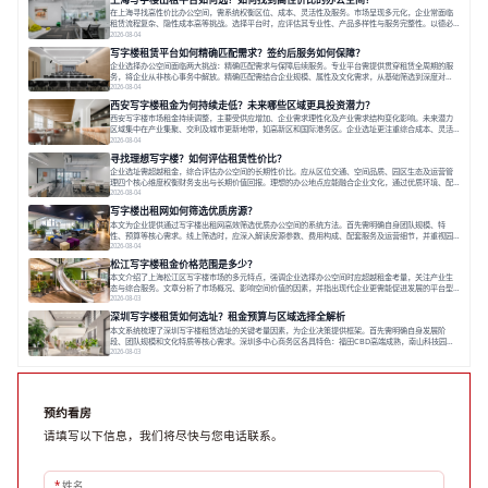
价值、助力企业成长的关键。对于许多在
在上海寻找高性价比办公空间，需系统权衡区位、成本、灵活性及服务。市场呈现多元化，企业常面临
租赁流程复杂、隐性成本高等挑战。选择平台时，应评估其专业性、产品多样性与服务完整性。以德必
为例，其提供从空间到生态的解决方案，通过特色园区、灵活产品和丰富配套，满足不同企业需求。企
2026-08-04
业应明确自身需求，实地考察，选择能支持长期发展、提升竞争力的办公空间。在上海寻找合适的办公
写字楼租赁平台如何精确匹配需求？签约后服务如何保障？
空间，对于企业行政负责人、中小企业主
企业选择办公空间面临两大挑战：精确匹配需求与保障后续服务。专业平台需提供贯穿租赁全周期的服
务，将企业从非核心事务中解放。精确匹配需结合企业规模、属性及文化需求，从基础筛选到深度对
接；签约后则需构建覆盖硬件运维、共享配套及专业物业的全周期保障体系。德必集团通过标准化服务
2026-08-04
与个性化运营结合，以全国布局和产业生态圈为企业提供稳定支持，体现了从信息撮合到深度服务的能
西安写字楼租金为何持续走低？未来哪些区域更具投资潜力？
力转变。在为企业寻找办公空间的过程中，
西安写字楼市场租金持续调整，主要受供应增加、企业需求理性化及产业需求结构变化影响。未来潜力
区域集中在产业集聚、交利及城市更新地带，如高新区和国际港务区。企业选址更注重综合成本、灵活
性与员工体验，倾向于提供全包式服务的办公空间。专业运营方通过空间优化与社群服务，助力企业成
2026-08-04
长，推动市场向多元化、高性价比方向发展。近年来，西安写字楼市场呈现出租金持续调整的态势，这
寻找理想写字楼？如何评估租赁性价比？
一现象引发了的广泛关注。作为西部重要
企业选址需超越租金，综合评估办公空间的长期性价比。应从区位交通、空间品质、园区生态及运营管
理四个核心维度权衡财务支出与长期价值回报。理想的办公地点应能融合企业文化，通过优质环境、配
套服务及社群资源赋能业务增长，实现成本与价值的平衡。对于许多正在成长或寻求稳定发展的企业而
2026-08-04
言，寻找一处合适的办公空间是一项至关重要的决策。这不仅关系到团队的日常工作效率与协作氛围，
写字楼出租网如何筛选优质房源？
更直接影响着企业的品牌形象、运营成本
本文为企业提供通过写字楼出租网高效筛选优质办公空间的系统方法。首先需明确自身团队规模、特
性、预算等核心需求。线上筛选时，应深入解读房源参数、费用构成、配套服务及运营细节，并重视园
区产业生态与交通区位价值。同时，需考察运营方的品牌背景与持续服务能力。完成线上初选后，必须
2026-08-04
进行线下实地验证，核对空间实景、测试设施、感受园区氛围并确认合同条款，从而做出精确决策。在
松江写字楼租金价格范围是多少？
数字化时代，写字楼出租网已成为企业寻找
本文介绍了上海松江区写字楼市场的多元特点，强调企业选择办公空间时应超越租金考量，关注产业生
态与综合服务。文章分析了市场概况、影响空间价值的因素，并指出现代企业更需能促进发展的平台型
空间。之后，以德必集团为例，说明运营方如何通过构建服务生态助力企业成长，建议企业系统评估需
2026-08-03
求与长期价值，选择匹配的发展载体。对于许多寻求在上海松江区设立或扩展办公空间的企业而言，了
深圳写字楼租赁如何选址？租金预算与区域选择全解析
解该区域的写字楼市场概况是决策的首先
本文系统梳理了深圳写字楼租赁选址的关键考量因素，为企业决策提供框架。首先需明确自身发展阶
段、团队规模和文化特质等核心需求。深圳多中心商务区各具特色：福田CBD高端成熟，南山科技园创
新活力强，前海具政策优势。除传统写字楼外，创意产业园注重生态与社群，适合文创、科技类企业。
2026-08-03
评估具体空间时，应关注布局实用性、配套设施及绿色环境。谈判签约需审慎处理租期、费用等合同条
款。选址是综合性战略决策，旨在让办公
预约看房
请填写以下信息，我们将尽快与您电话联系。
*
姓名