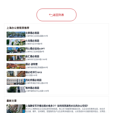
返回列表
上海办公室租赁推荐
云景德必易园
上海市徐汇区冠生园路393号
面积 2781㎡
分割 60-500㎡
花园办公
精装办公
共享空间
七宝德必易园
上海闵行区华中路6号
面积 25000㎡
分割 50-14000m²
近商圈
近轨交
全配套
同心德必运动LOFT
上海市虹口区柳营路8号
面积 20000㎡
分割 20-2000㎡
历史感
数字化
文体商旅一体
金汇德必易园
上海市闵行区吴中路1366号
面积 6851㎡
分割 52-900m²
闹中取静
绿色生态
庭院式
德必·波特营
上海市浦东新区商城路889号
面积 20000㎡
分割 20-1000m²
花园独栋
自然赋能
圈层共享
德必老洋行1913
哈尔滨路160号
面积 7136㎡
分割 280-386㎡
老洋房
花园露台
西虹桥德必易园
上海市青浦区华徐公路605号
面积 36000㎡
分割 40-2400m²
花园办公
西虹桥
配套齐全
格林德必易园
上海市普陀区中山北路1238号
面积 1854.17㎡
分割 150-400m²
高性价比
内环内
庭院办公
最新文章
上海静安写字楼出租价格多少？如何找到高性价比的办公空间？
本文为上海静安区企业选址提供系统指南。核心在于超越单纯租金比较，从企业实际需求出发，综合评
估交通、硬件、空间弹性、配套服务及产业生态等多维度价值，以实现成本与功能的挺好组合。文章提