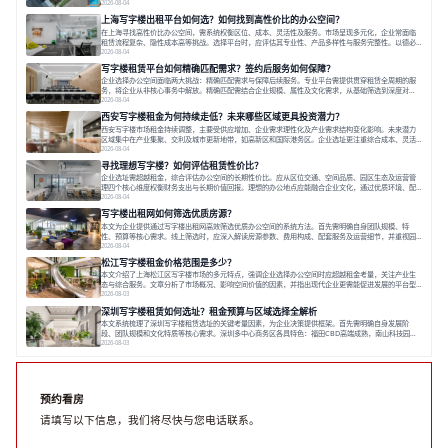
出打破固定工位思维，采用精装灵活空间与共享配套以提升性价比，并通过不同规模企业的实际案例加
2026-08-04
以说明。之后指出，专业运营服务商提供的稳定环境、社群活动与产业集聚等增值服务，是很大化空间
上海写字楼出租平台如何选？如何找到高性价比的办公空间？
价值、助力企业成长的关键。对于许多在
在上海寻找高性价比办公空间，需系统权衡区位、成本、灵活性及服务。市场呈现多元化，企业常面临
租赁流程复杂、隐性成本高等挑战。选择平台时，应评估其专业性、产品多样性与服务完整性。以德必
为例，其提供从空间到生态的解决方案，通过特色园区、灵活产品和丰富配套，满足不同企业需求。企
2026-08-04
业应明确自身需求，实地考察，选择能支持长期发展、提升竞争力的办公空间。在上海寻找合适的办公
写字楼租赁平台如何精确匹配需求？签约后服务如何保障？
空间，对于企业行政负责人、中小企业主
企业选择办公空间面临两大挑战：精确匹配需求与保障后续服务。专业平台需提供贯穿租赁全周期的服
务，将企业从非核心事务中解放。精确匹配需结合企业规模、属性及文化需求，从基础筛选到深度对
接；签约后则需构建覆盖硬件运维、共享配套及专业物业的全周期保障体系。德必集团通过标准化服务
2026-08-04
与个性化运营结合，以全国布局和产业生态圈为企业提供稳定支持，体现了从信息撮合到深度服务的能
西安写字楼租金为何持续走低？未来哪些区域更具投资潜力？
力转变。在为企业寻找办公空间的过程中，
西安写字楼市场租金持续调整，主要受供应增加、企业需求理性化及产业需求结构变化影响。未来潜力
区域集中在产业集聚、交利及城市更新地带，如高新区和国际港务区。企业选址更注重综合成本、灵活
性与员工体验，倾向于提供全包式服务的办公空间。专业运营方通过空间优化与社群服务，助力企业成
2026-08-04
长，推动市场向多元化、高性价比方向发展。近年来，西安写字楼市场呈现出租金持续调整的态势，这
寻找理想写字楼？如何评估租赁性价比？
一现象引发了的广泛关注。作为西部重要
企业选址需超越租金，综合评估办公空间的长期性价比。应从区位交通、空间品质、园区生态及运营管
理四个核心维度权衡财务支出与长期价值回报。理想的办公地点应能融合企业文化，通过优质环境、配
套服务及社群资源赋能业务增长，实现成本与价值的平衡。对于许多正在成长或寻求稳定发展的企业而
2026-08-04
言，寻找一处合适的办公空间是一项至关重要的决策。这不仅关系到团队的日常工作效率与协作氛围，
写字楼出租网如何筛选优质房源？
更直接影响着企业的品牌形象、运营成本
本文为企业提供通过写字楼出租网高效筛选优质办公空间的系统方法。首先需明确自身团队规模、特
性、预算等核心需求。线上筛选时，应深入解读房源参数、费用构成、配套服务及运营细节，并重视园
区产业生态与交通区位价值。同时，需考察运营方的品牌背景与持续服务能力。完成线上初选后，必须
2026-08-04
进行线下实地验证，核对空间实景、测试设施、感受园区氛围并确认合同条款，从而做出精确决策。在
松江写字楼租金价格范围是多少？
数字化时代，写字楼出租网已成为企业寻找
本文介绍了上海松江区写字楼市场的多元特点，强调企业选择办公空间时应超越租金考量，关注产业生
态与综合服务。文章分析了市场概况、影响空间价值的因素，并指出现代企业更需能促进发展的平台型
空间。之后，以德必集团为例，说明运营方如何通过构建服务生态助力企业成长，建议企业系统评估需
2026-08-03
求与长期价值，选择匹配的发展载体。对于许多寻求在上海松江区设立或扩展办公空间的企业而言，了
深圳写字楼租赁如何选址？租金预算与区域选择全解析
解该区域的写字楼市场概况是决策的首先
本文系统梳理了深圳写字楼租赁选址的关键考量因素，为企业决策提供框架。首先需明确自身发展阶
段、团队规模和文化特质等核心需求。深圳多中心商务区各具特色：福田CBD高端成熟，南山科技园创
新活力强，前海具政策优势。除传统写字楼外，创意产业园注重生态与社群，适合文创、科技类企业。
2026-08-03
评估具体空间时，应关注布局实用性、配套设施及绿色环境。谈判签约需审慎处理租期、费用等合同条
款。选址是综合性战略决策，旨在让办公
预约看房
请填写以下信息，我们将尽快与您电话联系。