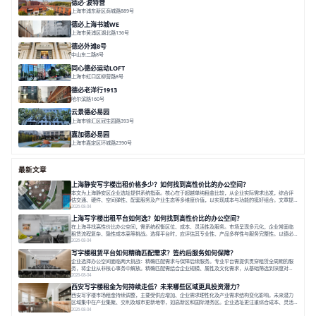
德必·波特营
上海市浦东新区商城路889号
面积 20000㎡
分割 20-1000m²
花园独栋
自然赋能
圈层共享
德必上海书城WE
上海市黄浦区湖北路136号
面积 26678.65㎡
分割 50-1400m²
大师设计
潮流文创
垂直园区
德必外滩8号
中山东二路8号
面积 6602㎡
分割 150/200m²
外滩沿岸
文化
同心德必运动LOFT
上海市虹口区柳营路8号
面积 20000㎡
分割 20-2000㎡
历史感
数字化
文体商旅一体
德必老洋行1913
哈尔滨路160号
面积 7136㎡
分割 280-386㎡
老洋房
花园露台
云景德必易园
上海市徐汇区冠生园路393号
面积 2781㎡
分割 60-500㎡
花园办公
精装办公
共享空间
嘉加德必易园
上海市嘉定区环城路2390号
面积 32000㎡
分割 25-1000㎡
灵动办公
创意办公
生态办公
最新文章
上海静安写字楼出租价格多少？如何找到高性价比的办公空间？
本文为上海静安区企业选址提供系统指南。核心在于超越单纯租金比较，从企业实际需求出发，综合评
估交通、硬件、空间弹性、配套服务及产业生态等多维度价值，以实现成本与功能的挺好组合。文章提
出打破固定工位思维，采用精装灵活空间与共享配套以提升性价比，并通过不同规模企业的实际案例加
2026-08-04
以说明。之后指出，专业运营服务商提供的稳定环境、社群活动与产业集聚等增值服务，是很大化空间
上海写字楼出租平台如何选？如何找到高性价比的办公空间？
价值、助力企业成长的关键。对于许多在
在上海寻找高性价比办公空间，需系统权衡区位、成本、灵活性及服务。市场呈现多元化，企业常面临
租赁流程复杂、隐性成本高等挑战。选择平台时，应评估其专业性、产品多样性与服务完整性。以德必
为例，其提供从空间到生态的解决方案，通过特色园区、灵活产品和丰富配套，满足不同企业需求。企
2026-08-04
业应明确自身需求，实地考察，选择能支持长期发展、提升竞争力的办公空间。在上海寻找合适的办公
写字楼租赁平台如何精确匹配需求？签约后服务如何保障？
空间，对于企业行政负责人、中小企业主
企业选择办公空间面临两大挑战：精确匹配需求与保障后续服务。专业平台需提供贯穿租赁全周期的服
务，将企业从非核心事务中解放。精确匹配需结合企业规模、属性及文化需求，从基础筛选到深度对
接；签约后则需构建覆盖硬件运维、共享配套及专业物业的全周期保障体系。德必集团通过标准化服务
2026-08-04
与个性化运营结合，以全国布局和产业生态圈为企业提供稳定支持，体现了从信息撮合到深度服务的能
西安写字楼租金为何持续走低？未来哪些区域更具投资潜力？
力转变。在为企业寻找办公空间的过程中，
西安写字楼市场租金持续调整，主要受供应增加、企业需求理性化及产业需求结构变化影响。未来潜力
区域集中在产业集聚、交利及城市更新地带，如高新区和国际港务区。企业选址更注重综合成本、灵活
性与员工体验，倾向于提供全包式服务的办公空间。专业运营方通过空间优化与社群服务，助力企业成
2026-08-04