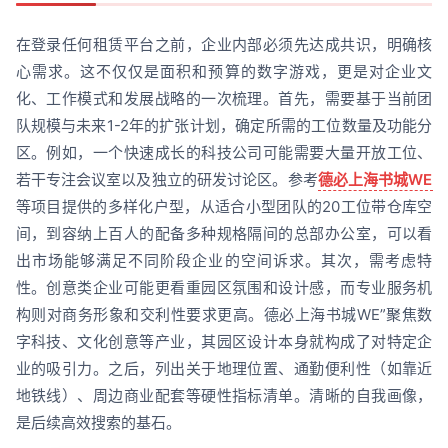
在登录任何租赁平台之前，企业内部必须先达成共识，明确核
心需求。这不仅仅是面积和预算的数字游戏，更是对企业文
化、工作模式和发展战略的一次梳理。首先，需要基于当前团
队规模与未来1-2年的扩张计划，确定所需的工位数量及功能分
区。例如，一个快速成长的科技公司可能需要大量开放工位、
若干专注会议室以及独立的研发讨论区。参考
德必上海书城WE
等项目提供的多样化户型，从适合小型团队的20工位带仓库空
间，到容纳上百人的配备多种规格隔间的总部办公室，可以看
出市场能够满足不同阶段企业的空间诉求。其次，需考虑特
性。创意类企业可能更看重园区氛围和设计感，而专业服务机
构则对商务形象和交利性要求更高。德必上海书城WE”聚焦数
字科技、文化创意等产业，其园区设计本身就构成了对特定企
业的吸引力。之后，列出关于地理位置、通勤便利性（如靠近
地铁线）、周边商业配套等硬性指标清单。清晰的自我画像，
是后续高效搜索的基石。