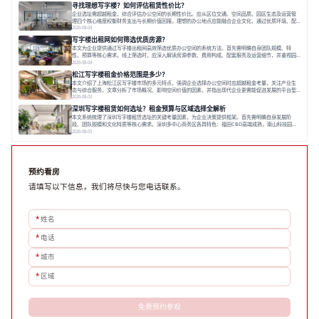
长，推动市场向多元化、高性价比方向发展。近年来，西安写字楼市场呈现出租金持续调整的态势，这
寻找理想写字楼？如何评估租赁性价比？
一现象引发了的广泛关注。作为西部重要
企业选址需超越租金，综合评估办公空间的长期性价比。应从区位交通、空间品质、园区生态及运营管
理四个核心维度权衡财务支出与长期价值回报。理想的办公地点应能融合企业文化，通过优质环境、配
套服务及社群资源赋能业务增长，实现成本与价值的平衡。对于许多正在成长或寻求稳定发展的企业而
2026-08-04
言，寻找一处合适的办公空间是一项至关重要的决策。这不仅关系到团队的日常工作效率与协作氛围，
写字楼出租网如何筛选优质房源？
更直接影响着企业的品牌形象、运营成本
本文为企业提供通过写字楼出租网高效筛选优质办公空间的系统方法。首先需明确自身团队规模、特
性、预算等核心需求。线上筛选时，应深入解读房源参数、费用构成、配套服务及运营细节，并重视园
区产业生态与交通区位价值。同时，需考察运营方的品牌背景与持续服务能力。完成线上初选后，必须
2026-08-04
进行线下实地验证，核对空间实景、测试设施、感受园区氛围并确认合同条款，从而做出精确决策。在
松江写字楼租金价格范围是多少？
数字化时代，写字楼出租网已成为企业寻找
本文介绍了上海松江区写字楼市场的多元特点，强调企业选择办公空间时应超越租金考量，关注产业生
态与综合服务。文章分析了市场概况、影响空间价值的因素，并指出现代企业更需能促进发展的平台型
空间。之后，以德必集团为例，说明运营方如何通过构建服务生态助力企业成长，建议企业系统评估需
2026-08-03
求与长期价值，选择匹配的发展载体。对于许多寻求在上海松江区设立或扩展办公空间的企业而言，了
深圳写字楼租赁如何选址？租金预算与区域选择全解析
解该区域的写字楼市场概况是决策的首先
本文系统梳理了深圳写字楼租赁选址的关键考量因素，为企业决策提供框架。首先需明确自身发展阶
段、团队规模和文化特质等核心需求。深圳多中心商务区各具特色：福田CBD高端成熟，南山科技园创
新活力强，前海具政策优势。除传统写字楼外，创意产业园注重生态与社群，适合文创、科技类企业。
2026-08-03
评估具体空间时，应关注布局实用性、配套设施及绿色环境。谈判签约需审慎处理租期、费用等合同条
款。选址是综合性战略决策，旨在让办公
预约看房
请填写以下信息，我们将尽快与您电话联系。
*
姓名
*
电话
*
城市
*
区域
免费预约参观