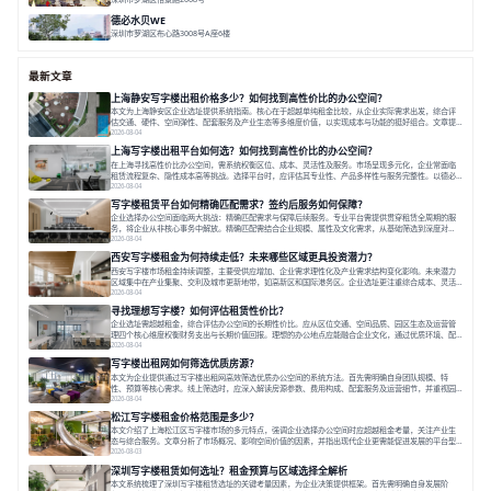
面积 26500㎡
办公体验
数字创意产业
年轻力社区
德必水贝WE
深圳市罗湖区布心路3008号A座6楼
面积 12000㎡
地铁上盖
空中艺墅
水贝核心
最新文章
上海静安写字楼出租价格多少？如何找到高性价比的办公空间？
本文为上海静安区企业选址提供系统指南。核心在于超越单纯租金比较，从企业实际需求出发，综合评
估交通、硬件、空间弹性、配套服务及产业生态等多维度价值，以实现成本与功能的挺好组合。文章提
出打破固定工位思维，采用精装灵活空间与共享配套以提升性价比，并通过不同规模企业的实际案例加
2026-08-04
以说明。之后指出，专业运营服务商提供的稳定环境、社群活动与产业集聚等增值服务，是很大化空间
上海写字楼出租平台如何选？如何找到高性价比的办公空间？
价值、助力企业成长的关键。对于许多在
在上海寻找高性价比办公空间，需系统权衡区位、成本、灵活性及服务。市场呈现多元化，企业常面临
租赁流程复杂、隐性成本高等挑战。选择平台时，应评估其专业性、产品多样性与服务完整性。以德必
为例，其提供从空间到生态的解决方案，通过特色园区、灵活产品和丰富配套，满足不同企业需求。企
2026-08-04
业应明确自身需求，实地考察，选择能支持长期发展、提升竞争力的办公空间。在上海寻找合适的办公
写字楼租赁平台如何精确匹配需求？签约后服务如何保障？
空间，对于企业行政负责人、中小企业主
企业选择办公空间面临两大挑战：精确匹配需求与保障后续服务。专业平台需提供贯穿租赁全周期的服
务，将企业从非核心事务中解放。精确匹配需结合企业规模、属性及文化需求，从基础筛选到深度对
接；签约后则需构建覆盖硬件运维、共享配套及专业物业的全周期保障体系。德必集团通过标准化服务
2026-08-04
与个性化运营结合，以全国布局和产业生态圈为企业提供稳定支持，体现了从信息撮合到深度服务的能
西安写字楼租金为何持续走低？未来哪些区域更具投资潜力？
力转变。在为企业寻找办公空间的过程中，
西安写字楼市场租金持续调整，主要受供应增加、企业需求理性化及产业需求结构变化影响。未来潜力
区域集中在产业集聚、交利及城市更新地带，如高新区和国际港务区。企业选址更注重综合成本、灵活
性与员工体验，倾向于提供全包式服务的办公空间。专业运营方通过空间优化与社群服务，助力企业成
2026-08-04
长，推动市场向多元化、高性价比方向发展。近年来，西安写字楼市场呈现出租金持续调整的态势，这
寻找理想写字楼？如何评估租赁性价比？
一现象引发了的广泛关注。作为西部重要
企业选址需超越租金，综合评估办公空间的长期性价比。应从区位交通、空间品质、园区生态及运营管
理四个核心维度权衡财务支出与长期价值回报。理想的办公地点应能融合企业文化，通过优质环境、配
套服务及社群资源赋能业务增长，实现成本与价值的平衡。对于许多正在成长或寻求稳定发展的企业而
2026-08-04
言，寻找一处合适的办公空间是一项至关重要的决策。这不仅关系到团队的日常工作效率与协作氛围，
写字楼出租网如何筛选优质房源？
更直接影响着企业的品牌形象、运营成本
本文为企业提供通过写字楼出租网高效筛选优质办公空间的系统方法。首先需明确自身团队规模、特
性、预算等核心需求。线上筛选时，应深入解读房源参数、费用构成、配套服务及运营细节，并重视园
区产业生态与交通区位价值。同时，需考察运营方的品牌背景与持续服务能力。完成线上初选后，必须
2026-08-04
进行线下实地验证，核对空间实景、测试设施、感受园区氛围并确认合同条款，从而做出精确决策。在
松江写字楼租金价格范围是多少？
数字化时代，写字楼出租网已成为企业寻找
本文介绍了上海松江区写字楼市场的多元特点，强调企业选择办公空间时应超越租金考量，关注产业生
态与综合服务。文章分析了市场概况、影响空间价值的因素，并指出现代企业更需能促进发展的平台型
空间。之后，以德必集团为例，说明运营方如何通过构建服务生态助力企业成长，建议企业系统评估需
2026-08-03
求与长期价值，选择匹配的发展载体。对于许多寻求在上海松江区设立或扩展办公空间的企业而言，了
深圳写字楼租赁如何选址？租金预算与区域选择全解析
解该区域的写字楼市场概况是决策的首先
本文系统梳理了深圳写字楼租赁选址的关键考量因素，为企业决策提供框架。首先需明确自身发展阶