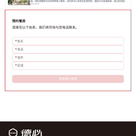
段、团队规模和文化特质等核心需求。深圳多中心商务区各具特色：福田CBD高端成熟，南山科技园创
新活力强，前海具政策优势。除传统写字楼外，创意产业园注重生态与社群，适合文创、科技类企业。
2026-08-03
评估具体空间时，应关注布局实用性、配套设施及绿色环境。谈判签约需审慎处理租期、费用等合同条
款。选址是综合性战略决策，旨在让办公
预约看房
请填写以下信息，我们将尽快与您电话联系。
*
姓名
*
电话
*
城市
*
区域
免费预约参观