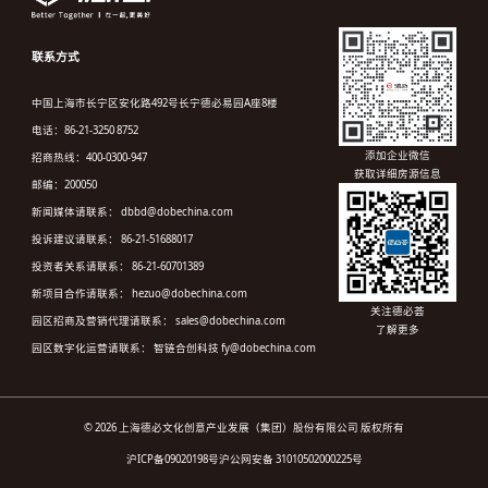
联系方式
中国上海市长宁区安化路492号长宁德必易园A座8楼
电话：86-21-3250 8752
添加企业微信
招商热线：400-0300-947
获取详细房源信息
邮编：200050
新闻媒体请联系： dbbd@dobechina.com
投诉建议请联系： 86-21-51688017
投资者关系请联系： 86-21-60701389
新项目合作请联系： hezuo@dobechina.com
关注德必荟
园区招商及营销代理请联系： sales@dobechina.com
了解更多
园区数字化运营请联系： 智链合创科技 fy@dobechina.com
© 2026 上海德必文化创意产业发展（集团）股份有限公司 版权所有
沪ICP备09020198号
沪公网安备 31010502000225号