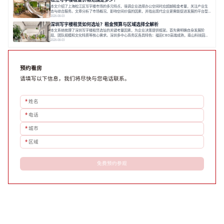
数字化时代，写字楼出租网已成为企业寻找
本文介绍了上海松江区写字楼市场的多元特点，强调企业选择办公空间时应超越租金考量，关注产业生
态与综合服务。文章分析了市场概况、影响空间价值的因素，并指出现代企业更需能促进发展的平台型
空间。之后，以德必集团为例，说明运营方如何通过构建服务生态助力企业成长，建议企业系统评估需
2026-08-03
求与长期价值，选择匹配的发展载体。对于许多寻求在上海松江区设立或扩展办公空间的企业而言，了
深圳写字楼租赁如何选址？租金预算与区域选择全解析
解该区域的写字楼市场概况是决策的首先
本文系统梳理了深圳写字楼租赁选址的关键考量因素，为企业决策提供框架。首先需明确自身发展阶
段、团队规模和文化特质等核心需求。深圳多中心商务区各具特色：福田CBD高端成熟，南山科技园创
新活力强，前海具政策优势。除传统写字楼外，创意产业园注重生态与社群，适合文创、科技类企业。
2026-08-03
评估具体空间时，应关注布局实用性、配套设施及绿色环境。谈判签约需审慎处理租期、费用等合同条
款。选址是综合性战略决策，旨在让办公
预约看房
请填写以下信息，我们将尽快与您电话联系。
*
姓名
*
电话
*
城市
*
区域
免费预约参观