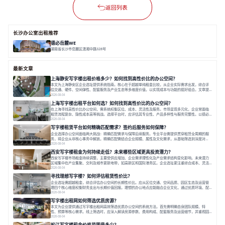
返回列表
长沙办公室出租推荐
德必岳麓WE
湖南省长沙市岳麓区潇湘中路328号
面积 1.8万㎡
精装修办公
双轨交
全配套
最新文章
上海静安写字楼出租价格多少？如何找到高性价比的办公空间？
本文为上海静安区企业选址提供系统指南。核心在于超越单纯租金比较，从企业实际需求出发，综合评
估交通、硬件、空间弹性、配套服务及产业生态等多维度价值，以实现成本与功能的挺好组合。文章提
出打破固定工位思维，采用精装灵活空间与共享配套以提升性价比，并通过不同规模企业的实际案例加
2026-08-04
以说明。之后指出，专业运营服务商提供的稳定环境、社群活动与产业集聚等增值服务，是很大化空间
上海写字楼出租平台如何选？如何找到高性价比的办公空间？
价值、助力企业成长的关键。对于许多在
在上海寻找高性价比办公空间，需系统权衡区位、成本、灵活性及服务。市场呈现多元化，企业常面临
租赁流程复杂、隐性成本高等挑战。选择平台时，应评估其专业性、产品多样性与服务完整性。以德必
为例，其提供从空间到生态的解决方案，通过特色园区、灵活产品和丰富配套，满足不同企业需求。企
2026-08-04
业应明确自身需求，实地考察，选择能支持长期发展、提升竞争力的办公空间。在上海寻找合适的办公
写字楼租赁平台如何精确匹配需求？签约后服务如何保障？
空间，对于企业行政负责人、中小企业主
企业选择办公空间面临两大挑战：精确匹配需求与保障后续服务。专业平台需提供贯穿租赁全周期的服
务，将企业从非核心事务中解放。精确匹配需结合企业规模、属性及文化需求，从基础筛选到深度对
接；签约后则需构建覆盖硬件运维、共享配套及专业物业的全周期保障体系。德必集团通过标准化服务
2026-08-04
与个性化运营结合，以全国布局和产业生态圈为企业提供稳定支持，体现了从信息撮合到深度服务的能
西安写字楼租金为何持续走低？未来哪些区域更具投资潜力？
力转变。在为企业寻找办公空间的过程中，
西安写字楼市场租金持续调整，主要受供应增加、企业需求理性化及产业需求结构变化影响。未来潜力
区域集中在产业集聚、交利及城市更新地带，如高新区和国际港务区。企业选址更注重综合成本、灵活
性与员工体验，倾向于提供全包式服务的办公空间。专业运营方通过空间优化与社群服务，助力企业成
2026-08-04
长，推动市场向多元化、高性价比方向发展。近年来，西安写字楼市场呈现出租金持续调整的态势，这
寻找理想写字楼？如何评估租赁性价比？
一现象引发了的广泛关注。作为西部重要
企业选址需超越租金，综合评估办公空间的长期性价比。应从区位交通、空间品质、园区生态及运营管
理四个核心维度权衡财务支出与长期价值回报。理想的办公地点应能融合企业文化，通过优质环境、配
套服务及社群资源赋能业务增长，实现成本与价值的平衡。对于许多正在成长或寻求稳定发展的企业而
2026-08-04
言，寻找一处合适的办公空间是一项至关重要的决策。这不仅关系到团队的日常工作效率与协作氛围，
写字楼出租网如何筛选优质房源？
更直接影响着企业的品牌形象、运营成本
本文为企业提供通过写字楼出租网高效筛选优质办公空间的系统方法。首先需明确自身团队规模、特
性、预算等核心需求。线上筛选时，应深入解读房源参数、费用构成、配套服务及运营细节，并重视园
区产业生态与交通区位价值。同时，需考察运营方的品牌背景与持续服务能力。完成线上初选后，必须
2026-08-04
进行线下实地验证，核对空间实景、测试设施、感受园区氛围并确认合同条款，从而做出精确决策。在
松江写字楼租金价格范围是多少？