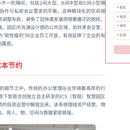
大小不一的隔间，包括2间大型、8间中型和5间小型隔
*
姓名
协作与私密会议需求的平衡。这种模块化的空间规
*
电话
活调整布局，避免了因快速发展而频繁搬迁的困扰，
*
城市
案。园区内充满设计感的公共区域，如共享会议室、
为“软性福利”向企业员工开放，有效延伸了企业的有
*
区域
归属感。
成本节约
的细节之中。传统的办公管理往往伴随着高昂的行
旗下智链合创独立自主研发的ICS（智链）智慧园区
琐的低效运营中解放出来。该系统围绕资产经营、物
向，将人、物、空间与数据紧密链接。