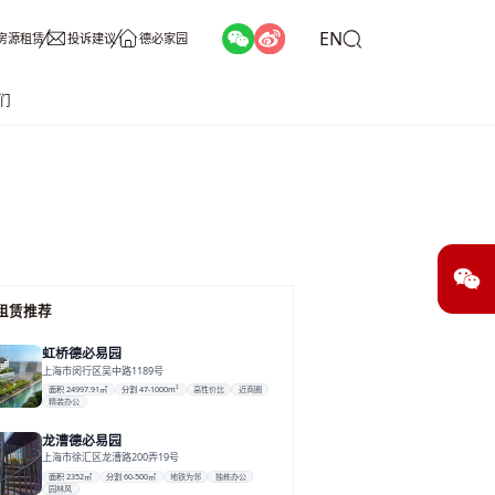
EN
房源租赁
投诉建议
德必家园
们
租赁推荐
虹桥德必易园
上海市闵行区吴中路1189号
面积 24997.91㎡
分割 47-1000m²
高性价比
近商圈
精装办公
龙漕德必易园
上海市徐汇区龙漕路200弄19号
面积 2352㎡
分割 60-500㎡
地铁为邻
独栋办公
园林风