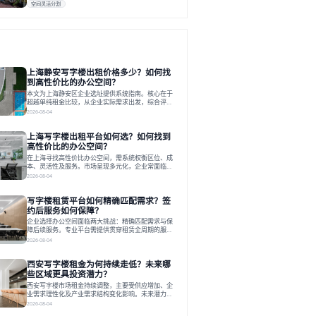
空间灵活分割
上海静安写字楼出租价格多少？如何找
到高性价比的办公空间？
本文为上海静安区企业选址提供系统指南。核心在于
超越单纯租金比较，从企业实际需求出发，综合评估
交通、硬件、空间弹性、配套服务及产业生态等多维
2026-08-04
度价值，以实现成本与功能的挺好组合。文章提出打
破固定工位思维，采用精装灵活空间与共享配套以提
上海写字楼出租平台如何选？如何找到
升性价比，并通过不同规模企业的实际案例加以说
明。之后指出，专业运营服务商提供的稳定环境、社
高性价比的办公空间？
群活动与产业集聚等增值服务，是很大化空间价值、
在上海寻找高性价比办公空间，需系统权衡区位、成
助力企业成长的关键。对于许多在
本、灵活性及服务。市场呈现多元化，企业常面临租
赁流程复杂、隐性成本高等挑战。选择平台时，应评
2026-08-04
估其专业性、产品多样性与服务完整性。以德必为
例，其提供从空间到生态的解决方案，通过特色园
写字楼租赁平台如何精确匹配需求？签
区、灵活产品和丰富配套，满足不同企业需求。企业
应明确自身需求，实地考察，选择能支持长期发展、
约后服务如何保障？
提升竞争力的办公空间。在上海寻找合适的办公空
企业选择办公空间面临两大挑战：精确匹配需求与保
间，对于企业行政负责人、中小企业主
障后续服务。专业平台需提供贯穿租赁全周期的服
务，将企业从非核心事务中解放。精确匹配需结合企
2026-08-04
业规模、属性及文化需求，从基础筛选到深度对接；
签约后则需构建覆盖硬件运维、共享配套及专业物业
西安写字楼租金为何持续走低？未来哪
的全周期保障体系。德必集团通过标准化服务与个性
化运营结合，以全国布局和产业生态圈为企业提供稳
些区域更具投资潜力？
定支持，体现了从信息撮合到深度服务的能力转变。
西安写字楼市场租金持续调整，主要受供应增加、企
在为企业寻找办公空间的过程中，
业需求理性化及产业需求结构变化影响。未来潜力区
域集中在产业集聚、交利及城市更新地带，如高新区
2026-08-04
和国际港务区。企业选址更注重综合成本、灵活性与