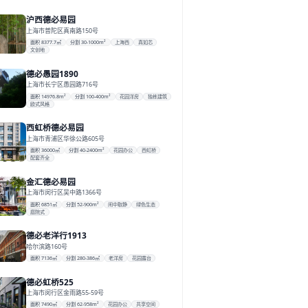
沪西德必易园
上海市普陀区真南路150号
面积 8377.7㎡
分割 30-1000m²
上海西
真如芯
文创地
德必愚园1890
上海市长宁区愚园路716号
面积 14976.8m²
分割 100-400m²
花园洋房
独栋建筑
欧式风格
西虹桥德必易园
上海市青浦区华徐公路605号
面积 36000㎡
分割 40-2400m²
花园办公
西虹桥
配套齐全
金汇德必易园
上海市闵行区吴中路1366号
面积 6851㎡
分割 52-900m²
闹中取静
绿色生态
庭院式
德必老洋行1913
哈尔滨路160号
面积 7136㎡
分割 280-386㎡
老洋房
花园露台
德必虹桥525
上海市闵行区金雨路55-59号
面积 7490㎡
分割 62-958m²
花园办公
共享空间