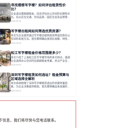
员工体验，倾向于提供全包式服务的办公空间。专业
寻找理想写字楼？如何评估租赁性价
运营方通过空间优化与社群服务，助力企业成长，推
动市场向多元化、高性价比方向发展。近年来，西安
比？
写字楼市场呈现出租金持续调整的态势，这一现象引
企业选址需超越租金，综合评估办公空间的长期性价
发了的广泛关注。作为西部重要
比。应从区位交通、空间品质、园区生态及运营管理
四个核心维度权衡财务支出与长期价值回报。理想的
2026-08-04
办公地点应能融合企业文化，通过优质环境、配套服
务及社群资源赋能业务增长，实现成本与价值的平
写字楼出租网如何筛选优质房源？
衡。对于许多正在成长或寻求稳定发展的企业而言，
寻找一处合适的办公空间是一项至关重要的决策。这
本文为企业提供通过写字楼出租网高效筛选优质办公
不仅关系到团队的日常工作效率与协作氛围，更直接
空间的系统方法。首先需明确自身团队规模、特性、
影响着企业的品牌形象、运营成本
预算等核心需求。线上筛选时，应深入解读房源参
2026-08-04
数、费用构成、配套服务及运营细节，并重视园区产
业生态与交通区位价值。同时，需考察运营方的品牌
松江写字楼租金价格范围是多少？
背景与持续服务能力。完成线上初选后，必须进行线
下实地验证，核对空间实景、测试设施、感受园区氛
本文介绍了上海松江区写字楼市场的多元特点，强调
围并确认合同条款，从而做出精确决策。在数字化时
企业选择办公空间时应超越租金考量，关注产业生态
代，写字楼出租网已成为企业寻找
与综合服务。文章分析了市场概况、影响空间价值的
2026-08-03
因素，并指出现代企业更需能促进发展的平台型空
间。之后，以德必集团为例，说明运营方如何通过构
深圳写字楼租赁如何选址？租金预算与
建服务生态助力企业成长，建议企业系统评估需求与
长期价值，选择匹配的发展载体。对于许多寻求在上
区域选择全解析
海松江区设立或扩展办公空间的企业而言，了解该区
本文系统梳理了深圳写字楼租赁选址的关键考量因
域的写字楼市场概况是决策的首先
素，为企业决策提供框架。首先需明确自身发展阶
段、团队规模和文化特质等核心需求。深圳多中心商
2026-08-03
务区各具特色：福田CBD高端成熟，南山科技园创新
活力强，前海具政策优势。除传统写字楼外，创意产
业园注重生态与社群，适合文创、科技类企业。评估
具体空间时，应关注布局实用性、配套设施及绿色环
境。谈判签约需审慎处理租期、费用等合同条款。选
址是综合性战略决策，旨在让办公
下信息，我们将尽快与您电话联系。