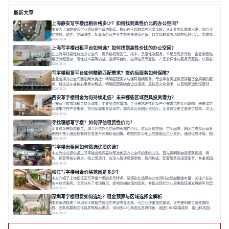
最新文章
上海静安写字楼出租价格多少？如何找到高性价比的办公空间？
本文为上海静安区企业选址提供系统指南。核心在于超越单纯租金比较，从企业实际需求出发，综合评
估交通、硬件、空间弹性、配套服务及产业生态等多维度价值，以实现成本与功能的挺好组合。文章提
出打破固定工位思维，采用精装灵活空间与共享配套以提升性价比，并通过不同规模企业的实际案例加
2026-08-04
以说明。之后指出，专业运营服务商提供的稳定环境、社群活动与产业集聚等增值服务，是很大化空间
上海写字楼出租平台如何选？如何找到高性价比的办公空间？
价值、助力企业成长的关键。对于许多在
在上海寻找高性价比办公空间，需系统权衡区位、成本、灵活性及服务。市场呈现多元化，企业常面临
租赁流程复杂、隐性成本高等挑战。选择平台时，应评估其专业性、产品多样性与服务完整性。以德必
为例，其提供从空间到生态的解决方案，通过特色园区、灵活产品和丰富配套，满足不同企业需求。企
2026-08-04
业应明确自身需求，实地考察，选择能支持长期发展、提升竞争力的办公空间。在上海寻找合适的办公
写字楼租赁平台如何精确匹配需求？签约后服务如何保障？
空间，对于企业行政负责人、中小企业主
企业选择办公空间面临两大挑战：精确匹配需求与保障后续服务。专业平台需提供贯穿租赁全周期的服
务，将企业从非核心事务中解放。精确匹配需结合企业规模、属性及文化需求，从基础筛选到深度对
接；签约后则需构建覆盖硬件运维、共享配套及专业物业的全周期保障体系。德必集团通过标准化服务
2026-08-04
与个性化运营结合，以全国布局和产业生态圈为企业提供稳定支持，体现了从信息撮合到深度服务的能
西安写字楼租金为何持续走低？未来哪些区域更具投资潜力？
力转变。在为企业寻找办公空间的过程中，
西安写字楼市场租金持续调整，主要受供应增加、企业需求理性化及产业需求结构变化影响。未来潜力
区域集中在产业集聚、交利及城市更新地带，如高新区和国际港务区。企业选址更注重综合成本、灵活
性与员工体验，倾向于提供全包式服务的办公空间。专业运营方通过空间优化与社群服务，助力企业成
2026-08-04
长，推动市场向多元化、高性价比方向发展。近年来，西安写字楼市场呈现出租金持续调整的态势，这
寻找理想写字楼？如何评估租赁性价比？
一现象引发了的广泛关注。作为西部重要
企业选址需超越租金，综合评估办公空间的长期性价比。应从区位交通、空间品质、园区生态及运营管
理四个核心维度权衡财务支出与长期价值回报。理想的办公地点应能融合企业文化，通过优质环境、配
套服务及社群资源赋能业务增长，实现成本与价值的平衡。对于许多正在成长或寻求稳定发展的企业而
2026-08-04
言，寻找一处合适的办公空间是一项至关重要的决策。这不仅关系到团队的日常工作效率与协作氛围，
写字楼出租网如何筛选优质房源？
更直接影响着企业的品牌形象、运营成本
本文为企业提供通过写字楼出租网高效筛选优质办公空间的系统方法。首先需明确自身团队规模、特
性、预算等核心需求。线上筛选时，应深入解读房源参数、费用构成、配套服务及运营细节，并重视园
区产业生态与交通区位价值。同时，需考察运营方的品牌背景与持续服务能力。完成线上初选后，必须
2026-08-04
进行线下实地验证，核对空间实景、测试设施、感受园区氛围并确认合同条款，从而做出精确决策。在
松江写字楼租金价格范围是多少？
数字化时代，写字楼出租网已成为企业寻找
本文介绍了上海松江区写字楼市场的多元特点，强调企业选择办公空间时应超越租金考量，关注产业生
态与综合服务。文章分析了市场概况、影响空间价值的因素，并指出现代企业更需能促进发展的平台型
空间。之后，以德必集团为例，说明运营方如何通过构建服务生态助力企业成长，建议企业系统评估需
2026-08-03
求与长期价值，选择匹配的发展载体。对于许多寻求在上海松江区设立或扩展办公空间的企业而言，了
深圳写字楼租赁如何选址？租金预算与区域选择全解析
解该区域的写字楼市场概况是决策的首先
本文系统梳理了深圳写字楼租赁选址的关键考量因素，为企业决策提供框架。首先需明确自身发展阶
段、团队规模和文化特质等核心需求。深圳多中心商务区各具特色：福田CBD高端成熟，南山科技园创
新活力强，前海具政策优势。除传统写字楼外，创意产业园注重生态与社群，适合文创、科技类企业。
2026-08-03
评估具体空间时，应关注布局实用性、配套设施及绿色环境。谈判签约需审慎处理租期、费用等合同条
款。选址是综合性战略决策，旨在让办公