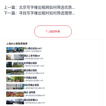
上一篇：
北京写字楼出租网如何筛选优质房源？
下一篇：
寻找写字楼出租时如何筛选理想位置？租赁后如何避免常见纠纷？
返回列表
上海办公室租赁推荐
同心德必运动LOFT
上海市虹口区柳营路8号
面积 20000㎡
分割 20-2000㎡
历史感
数字化
文体商旅一体
德必上海书城WE
上海市黄浦区湖北路136号
面积 26678.65㎡
分割 50-1400m²
大师设计
潮流文创
垂直园区
虹桥德必易园
上海市闵行区吴中路1189号
面积 24997.91㎡
分割 47-1000m²
高性价比
近商圈
精装办公
嘉加德必易园
上海市嘉定区环城路2390号
面积 32000㎡
分割 25-1000㎡
灵动办公
创意办公
生态办公
沪西德必易园
上海市普陀区真南路150号
面积 8377.7㎡
分割 30-1000m²
上海西
真如芯
文创地
西虹桥德必易园
上海市青浦区华徐公路605号
面积 36000㎡
分割 40-2400m²
花园办公
西虹桥
配套齐全
德必·波特营
上海市浦东新区商城路889号
面积 20000㎡
分割 20-1000m²
花园独栋
自然赋能
圈层共享
德必陆家嘴WE
上海市浦东新区乳山路233号
面积 7000㎡
分割 30-1000m²
智慧办公
森林里