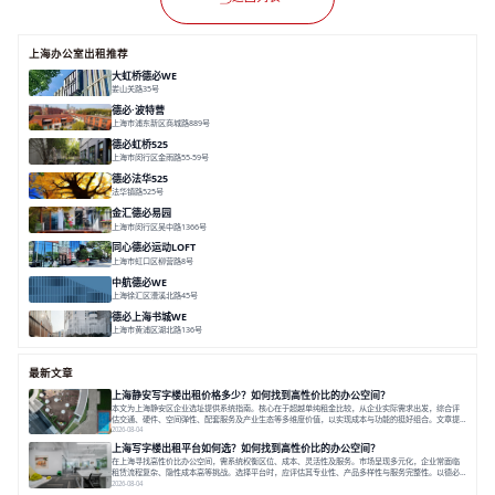
上海办公室出租推荐
大虹桥德必WE
娄山关路35号
面积 14976.8㎡
分割 100-1798.54m²
智慧办公
共享空间
花园露台
德必·波特营
上海市浦东新区商城路889号
面积 20000㎡
分割 20-1000m²
花园独栋
自然赋能
圈层共享
德必虹桥525
上海市闵行区金雨路55-59号
面积 7490㎡
分割 62-958m²
花园办公
共享空间
空间灵活分割
德必法华525
法华镇路525号
面积 5428.17㎡
分割 60-800m²
文化
数字化
专业性
金汇德必易园
上海市闵行区吴中路1366号
面积 6851㎡
分割 52-900m²
闹中取静
绿色生态
庭院式
同心德必运动LOFT
上海市虹口区柳营路8号
面积 20000㎡
分割 20-2000㎡
历史感
数字化
文体商旅一体
中航德必WE
上海徐汇区漕溪北路45号
面积 15000㎡
分割 90~1100㎡
徐家汇C位
地铁上盖
豪华露台
德必上海书城WE
上海市黄浦区湖北路136号
面积 26678.65㎡
分割 50-1400m²
大师设计
潮流文创
垂直园区
最新文章
上海静安写字楼出租价格多少？如何找到高性价比的办公空间？
本文为上海静安区企业选址提供系统指南。核心在于超越单纯租金比较，从企业实际需求出发，综合评
估交通、硬件、空间弹性、配套服务及产业生态等多维度价值，以实现成本与功能的挺好组合。文章提
出打破固定工位思维，采用精装灵活空间与共享配套以提升性价比，并通过不同规模企业的实际案例加
2026-08-04
以说明。之后指出，专业运营服务商提供的稳定环境、社群活动与产业集聚等增值服务，是很大化空间
上海写字楼出租平台如何选？如何找到高性价比的办公空间？
价值、助力企业成长的关键。对于许多在
在上海寻找高性价比办公空间，需系统权衡区位、成本、灵活性及服务。市场呈现多元化，企业常面临
租赁流程复杂、隐性成本高等挑战。选择平台时，应评估其专业性、产品多样性与服务完整性。以德必
为例，其提供从空间到生态的解决方案，通过特色园区、灵活产品和丰富配套，满足不同企业需求。企
2026-08-04
业应明确自身需求，实地考察，选择能支持长期发展、提升竞争力的办公空间。在上海寻找合适的办公