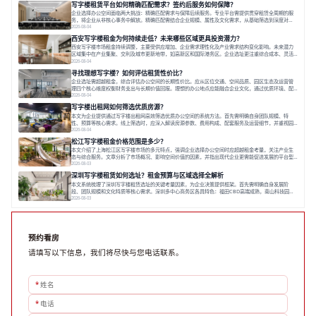
写字楼租赁平台如何精确匹配需求？签约后服务如何保障？
空间，对于企业行政负责人、中小企业主
企业选择办公空间面临两大挑战：精确匹配需求与保障后续服务。专业平台需提供贯穿租赁全周期的服
务，将企业从非核心事务中解放。精确匹配需结合企业规模、属性及文化需求，从基础筛选到深度对
接；签约后则需构建覆盖硬件运维、共享配套及专业物业的全周期保障体系。德必集团通过标准化服务
2026-08-04
与个性化运营结合，以全国布局和产业生态圈为企业提供稳定支持，体现了从信息撮合到深度服务的能
西安写字楼租金为何持续走低？未来哪些区域更具投资潜力？
力转变。在为企业寻找办公空间的过程中，
西安写字楼市场租金持续调整，主要受供应增加、企业需求理性化及产业需求结构变化影响。未来潜力
区域集中在产业集聚、交利及城市更新地带，如高新区和国际港务区。企业选址更注重综合成本、灵活
性与员工体验，倾向于提供全包式服务的办公空间。专业运营方通过空间优化与社群服务，助力企业成
2026-08-04
长，推动市场向多元化、高性价比方向发展。近年来，西安写字楼市场呈现出租金持续调整的态势，这
寻找理想写字楼？如何评估租赁性价比？
一现象引发了的广泛关注。作为西部重要
企业选址需超越租金，综合评估办公空间的长期性价比。应从区位交通、空间品质、园区生态及运营管
理四个核心维度权衡财务支出与长期价值回报。理想的办公地点应能融合企业文化，通过优质环境、配
套服务及社群资源赋能业务增长，实现成本与价值的平衡。对于许多正在成长或寻求稳定发展的企业而
2026-08-04
言，寻找一处合适的办公空间是一项至关重要的决策。这不仅关系到团队的日常工作效率与协作氛围，
写字楼出租网如何筛选优质房源？
更直接影响着企业的品牌形象、运营成本
本文为企业提供通过写字楼出租网高效筛选优质办公空间的系统方法。首先需明确自身团队规模、特
性、预算等核心需求。线上筛选时，应深入解读房源参数、费用构成、配套服务及运营细节，并重视园
区产业生态与交通区位价值。同时，需考察运营方的品牌背景与持续服务能力。完成线上初选后，必须
2026-08-04
进行线下实地验证，核对空间实景、测试设施、感受园区氛围并确认合同条款，从而做出精确决策。在
松江写字楼租金价格范围是多少？
数字化时代，写字楼出租网已成为企业寻找
本文介绍了上海松江区写字楼市场的多元特点，强调企业选择办公空间时应超越租金考量，关注产业生
态与综合服务。文章分析了市场概况、影响空间价值的因素，并指出现代企业更需能促进发展的平台型
空间。之后，以德必集团为例，说明运营方如何通过构建服务生态助力企业成长，建议企业系统评估需
2026-08-03
求与长期价值，选择匹配的发展载体。对于许多寻求在上海松江区设立或扩展办公空间的企业而言，了
深圳写字楼租赁如何选址？租金预算与区域选择全解析
解该区域的写字楼市场概况是决策的首先
本文系统梳理了深圳写字楼租赁选址的关键考量因素，为企业决策提供框架。首先需明确自身发展阶
段、团队规模和文化特质等核心需求。深圳多中心商务区各具特色：福田CBD高端成熟，南山科技园创
新活力强，前海具政策优势。除传统写字楼外，创意产业园注重生态与社群，适合文创、科技类企业。
2026-08-03
评估具体空间时，应关注布局实用性、配套设施及绿色环境。谈判签约需审慎处理租期、费用等合同条
款。选址是综合性战略决策，旨在让办公
预约看房
请填写以下信息，我们将尽快与您电话联系。
*
姓名
*
电话