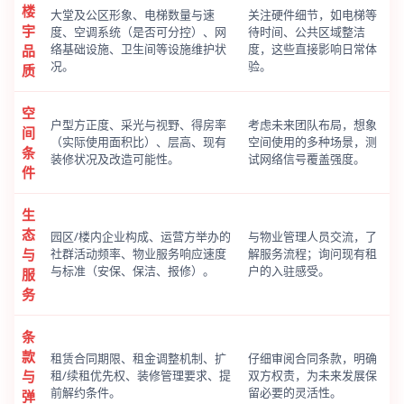
楼
大堂及公区形象、电梯数量与速
关注硬件细节，如电梯等
宇
度、空调系统（是否可分控）、网
待时间、公共区域整洁
络基础设施、卫生间等设施维护状
度，这些直接影响日常体
品
况。
验。
质
空
户型方正度、采光与视野、得房率
考虑未来团队布局，想象
间
（实际使用面积比）、层高、现有
空间使用的多种场景，测
条
装修状况及改造可能性。
试网络信号覆盖强度。
件
生
态
园区/楼内企业构成、运营方举办的
与物业管理人员交流，了
与
社群活动频率、物业服务响应速度
解服务流程；询问现有租
与标准（安保、保洁、报修）。
户的入驻感受。
服
务
条
款
租赁合同期限、租金调整机制、扩
仔细审阅合同条款，明确
与
租/续租优先权、装修管理要求、提
双方权责，为未来发展保
前解约条件。
留必要的灵活性。
弹