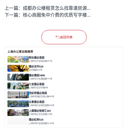
上一篇：
成都办公楼租赁怎么找靠谱房源？后期退租要避开哪些隐形收费坑？
下一篇：
核心商圈免中介费的优质写字楼办公室出租房源要怎么找比较靠谱？
返回列表
上海办公室出租推荐
昭化德必易园
上海市长宁区昭化路357号
面积 12466㎡
分割 43-150㎡
花园办公
共享空间
德必法华525
法华镇路525号
面积 5428.17㎡
分割 60-800m²
文化
数字化
专业性
德必愚园1890
上海市长宁区愚园路716号
面积 14976.8m²
分割 100-400m²
花园洋房
独栋建筑
欧式风格
七宝德必易园
上海闵行区华中路6号
面积 25000㎡
分割 50-14000m²
近商圈
近轨交
全配套
西虹桥德必易园
上海市青浦区华徐公路605号
面积 36000㎡
分割 40-2400m²
花园办公
西虹桥
配套齐全
云景德必易园
上海市徐汇区冠生园路393号
面积 2781㎡
分割 60-500㎡
花园办公
精装办公
共享空间
上服德必徐家汇WE
上海市徐汇区文定路218号
面积 35523.42㎡
分割 30-1500㎡
创艺术
创意办公
舒适高效
德必虹桥525
上海市闵行区金雨路55-59号
面积 7490㎡
分割 62-958m²
花园办公
共享空间
空间灵活分割