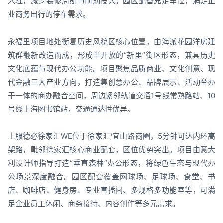
入驻，减少装修周期与前期投入。园区配备充足车位，满足企
业商务出行的停车需求。
永福里项目地处衡复历史风貌区核心位置，由海派花园洋房建
筑群翻新改造而成，形成半开放的“新里”街区形态，兼具历史
文化底蕴与现代办公功能。项目聚焦品质商业、文化创意、现
代金融三大产业方向，打造集创意办公、品牌展示、活动举办
于一体的商办融合空间，周边紧邻轨道交通1号线常熟路站、10
号线上海图书馆站，交通通达性优异。
上服德必徐家汇WE位于徐家汇/宜山路商圈，5分钟可达内环高
架路，毗邻徐家汇核心商业配套，区位优势突出。项目由意大
利设计师指导打造“垂直森林”办公形态，将绿色生态与现代办
公场景深度融合。园区配套覆盖网球场、足球场、食堂、书
店、咖啡店、健身房、专业直播间、多规格多功能室等，可满
足企业员工休闲、商务接待、内容创作等多元需求。