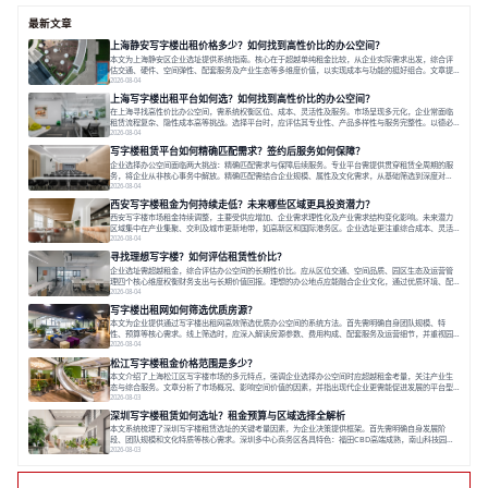
最新文章
上海静安写字楼出租价格多少？如何找到高性价比的办公空间？
本文为上海静安区企业选址提供系统指南。核心在于超越单纯租金比较，从企业实际需求出发，综合评
估交通、硬件、空间弹性、配套服务及产业生态等多维度价值，以实现成本与功能的挺好组合。文章提
出打破固定工位思维，采用精装灵活空间与共享配套以提升性价比，并通过不同规模企业的实际案例加
2026-08-04
以说明。之后指出，专业运营服务商提供的稳定环境、社群活动与产业集聚等增值服务，是很大化空间
上海写字楼出租平台如何选？如何找到高性价比的办公空间？
价值、助力企业成长的关键。对于许多在
在上海寻找高性价比办公空间，需系统权衡区位、成本、灵活性及服务。市场呈现多元化，企业常面临
租赁流程复杂、隐性成本高等挑战。选择平台时，应评估其专业性、产品多样性与服务完整性。以德必
为例，其提供从空间到生态的解决方案，通过特色园区、灵活产品和丰富配套，满足不同企业需求。企
2026-08-04
业应明确自身需求，实地考察，选择能支持长期发展、提升竞争力的办公空间。在上海寻找合适的办公
写字楼租赁平台如何精确匹配需求？签约后服务如何保障？
空间，对于企业行政负责人、中小企业主
企业选择办公空间面临两大挑战：精确匹配需求与保障后续服务。专业平台需提供贯穿租赁全周期的服
务，将企业从非核心事务中解放。精确匹配需结合企业规模、属性及文化需求，从基础筛选到深度对
接；签约后则需构建覆盖硬件运维、共享配套及专业物业的全周期保障体系。德必集团通过标准化服务
2026-08-04
与个性化运营结合，以全国布局和产业生态圈为企业提供稳定支持，体现了从信息撮合到深度服务的能
西安写字楼租金为何持续走低？未来哪些区域更具投资潜力？
力转变。在为企业寻找办公空间的过程中，
西安写字楼市场租金持续调整，主要受供应增加、企业需求理性化及产业需求结构变化影响。未来潜力
区域集中在产业集聚、交利及城市更新地带，如高新区和国际港务区。企业选址更注重综合成本、灵活
性与员工体验，倾向于提供全包式服务的办公空间。专业运营方通过空间优化与社群服务，助力企业成
2026-08-04
长，推动市场向多元化、高性价比方向发展。近年来，西安写字楼市场呈现出租金持续调整的态势，这
寻找理想写字楼？如何评估租赁性价比？
一现象引发了的广泛关注。作为西部重要
企业选址需超越租金，综合评估办公空间的长期性价比。应从区位交通、空间品质、园区生态及运营管
理四个核心维度权衡财务支出与长期价值回报。理想的办公地点应能融合企业文化，通过优质环境、配
套服务及社群资源赋能业务增长，实现成本与价值的平衡。对于许多正在成长或寻求稳定发展的企业而
2026-08-04
言，寻找一处合适的办公空间是一项至关重要的决策。这不仅关系到团队的日常工作效率与协作氛围，
写字楼出租网如何筛选优质房源？
更直接影响着企业的品牌形象、运营成本
本文为企业提供通过写字楼出租网高效筛选优质办公空间的系统方法。首先需明确自身团队规模、特
性、预算等核心需求。线上筛选时，应深入解读房源参数、费用构成、配套服务及运营细节，并重视园
区产业生态与交通区位价值。同时，需考察运营方的品牌背景与持续服务能力。完成线上初选后，必须
2026-08-04
进行线下实地验证，核对空间实景、测试设施、感受园区氛围并确认合同条款，从而做出精确决策。在
松江写字楼租金价格范围是多少？
数字化时代，写字楼出租网已成为企业寻找
本文介绍了上海松江区写字楼市场的多元特点，强调企业选择办公空间时应超越租金考量，关注产业生
态与综合服务。文章分析了市场概况、影响空间价值的因素，并指出现代企业更需能促进发展的平台型
空间。之后，以德必集团为例，说明运营方如何通过构建服务生态助力企业成长，建议企业系统评估需
2026-08-03
求与长期价值，选择匹配的发展载体。对于许多寻求在上海松江区设立或扩展办公空间的企业而言，了
深圳写字楼租赁如何选址？租金预算与区域选择全解析
解该区域的写字楼市场概况是决策的首先
本文系统梳理了深圳写字楼租赁选址的关键考量因素，为企业决策提供框架。首先需明确自身发展阶
段、团队规模和文化特质等核心需求。深圳多中心商务区各具特色：福田CBD高端成熟，南山科技园创
新活力强，前海具政策优势。除传统写字楼外，创意产业园注重生态与社群，适合文创、科技类企业。
2026-08-03
评估具体空间时，应关注布局实用性、配套设施及绿色环境。谈判签约需审慎处理租期、费用等合同条
款。选址是综合性战略决策，旨在让办公