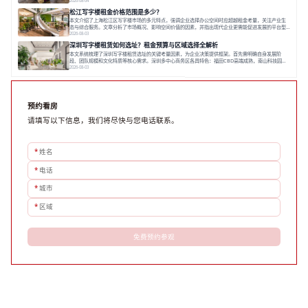
区产业生态与交通区位价值。同时，需考察运营方的品牌背景与持续服务能力。完成线上初选后，必须
2026-08-04
进行线下实地验证，核对空间实景、测试设施、感受园区氛围并确认合同条款，从而做出精确决策。在
松江写字楼租金价格范围是多少？
数字化时代，写字楼出租网已成为企业寻找
本文介绍了上海松江区写字楼市场的多元特点，强调企业选择办公空间时应超越租金考量，关注产业生
态与综合服务。文章分析了市场概况、影响空间价值的因素，并指出现代企业更需能促进发展的平台型
空间。之后，以德必集团为例，说明运营方如何通过构建服务生态助力企业成长，建议企业系统评估需
2026-08-03
求与长期价值，选择匹配的发展载体。对于许多寻求在上海松江区设立或扩展办公空间的企业而言，了
深圳写字楼租赁如何选址？租金预算与区域选择全解析
解该区域的写字楼市场概况是决策的首先
本文系统梳理了深圳写字楼租赁选址的关键考量因素，为企业决策提供框架。首先需明确自身发展阶
段、团队规模和文化特质等核心需求。深圳多中心商务区各具特色：福田CBD高端成熟，南山科技园创
新活力强，前海具政策优势。除传统写字楼外，创意产业园注重生态与社群，适合文创、科技类企业。
2026-08-03
评估具体空间时，应关注布局实用性、配套设施及绿色环境。谈判签约需审慎处理租期、费用等合同条
款。选址是综合性战略决策，旨在让办公
预约看房
请填写以下信息，我们将尽快与您电话联系。
*
姓名
*
电话
*
城市
*
区域
免费预约参观