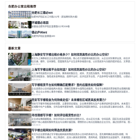
合肥办公室出租推荐
合肥长江德必WE
合肥市庐阳区长江中路232号（原省教科院大楼）
面积 3734㎡
分割 28-788㎡
市中心
地铁口
拎包入驻
环城德必易园
安徽省合肥市庐阳区金寨路322号308巷
面积 7183㎡
市中心
庭院式
中科大
德必庐州WE
合肥市庐阳区金寨路389
面积 21685.63㎡
市中心
双地铁
配套全
最新文章
上海静安写字楼出租价格多少？如何找到高性价比的办公空间？
本文为上海静安区企业选址提供系统指南。核心在于超越单纯租金比较，从企业实际需求出发，综合评
估交通、硬件、空间弹性、配套服务及产业生态等多维度价值，以实现成本与功能的挺好组合。文章提
出打破固定工位思维，采用精装灵活空间与共享配套以提升性价比，并通过不同规模企业的实际案例加
2026-08-04
以说明。之后指出，专业运营服务商提供的稳定环境、社群活动与产业集聚等增值服务，是很大化空间
上海写字楼出租平台如何选？如何找到高性价比的办公空间？
价值、助力企业成长的关键。对于许多在
在上海寻找高性价比办公空间，需系统权衡区位、成本、灵活性及服务。市场呈现多元化，企业常面临
租赁流程复杂、隐性成本高等挑战。选择平台时，应评估其专业性、产品多样性与服务完整性。以德必
为例，其提供从空间到生态的解决方案，通过特色园区、灵活产品和丰富配套，满足不同企业需求。企
2026-08-04
业应明确自身需求，实地考察，选择能支持长期发展、提升竞争力的办公空间。在上海寻找合适的办公
写字楼租赁平台如何精确匹配需求？签约后服务如何保障？
空间，对于企业行政负责人、中小企业主
企业选择办公空间面临两大挑战：精确匹配需求与保障后续服务。专业平台需提供贯穿租赁全周期的服
务，将企业从非核心事务中解放。精确匹配需结合企业规模、属性及文化需求，从基础筛选到深度对
接；签约后则需构建覆盖硬件运维、共享配套及专业物业的全周期保障体系。德必集团通过标准化服务
2026-08-04
与个性化运营结合，以全国布局和产业生态圈为企业提供稳定支持，体现了从信息撮合到深度服务的能
西安写字楼租金为何持续走低？未来哪些区域更具投资潜力？
力转变。在为企业寻找办公空间的过程中，
西安写字楼市场租金持续调整，主要受供应增加、企业需求理性化及产业需求结构变化影响。未来潜力
区域集中在产业集聚、交利及城市更新地带，如高新区和国际港务区。企业选址更注重综合成本、灵活
性与员工体验，倾向于提供全包式服务的办公空间。专业运营方通过空间优化与社群服务，助力企业成
2026-08-04
长，推动市场向多元化、高性价比方向发展。近年来，西安写字楼市场呈现出租金持续调整的态势，这
寻找理想写字楼？如何评估租赁性价比？
一现象引发了的广泛关注。作为西部重要
企业选址需超越租金，综合评估办公空间的长期性价比。应从区位交通、空间品质、园区生态及运营管
理四个核心维度权衡财务支出与长期价值回报。理想的办公地点应能融合企业文化，通过优质环境、配
套服务及社群资源赋能业务增长，实现成本与价值的平衡。对于许多正在成长或寻求稳定发展的企业而
2026-08-04
言，寻找一处合适的办公空间是一项至关重要的决策。这不仅关系到团队的日常工作效率与协作氛围，
写字楼出租网如何筛选优质房源？
更直接影响着企业的品牌形象、运营成本
本文为企业提供通过写字楼出租网高效筛选优质办公空间的系统方法。首先需明确自身团队规模、特
性、预算等核心需求。线上筛选时，应深入解读房源参数、费用构成、配套服务及运营细节，并重视园