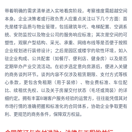
带着明确的需求清单进入实地看房阶段，考察维度需超越空间
本身。企业决策者或行政负责人应重点关注以下几个方面：首
先是楼宇品质与物业管理，包括建筑年代、电梯配置、空调系
统、安防监控以及物业公司的服务响应标准；其次是空间的可
塑性，观察户型结构、采光、承重、网络布线等是否便于按照
企业规划进行装修设计；之后是园区或楼宇的软性环境，如入
驻企业构成、公共配套（如餐厅、便利店、健身房）以及是否
定期举办产业交流活动。在初步选定意向房源后，便进入关键
的商务谈判环节。谈判内容不仅涉及租赁期限、支付方式等核
心条款，更包含免租期（用于装修）、物业费标准、车位配
比、续租优先权、以及关于房屋交付状态（毛坯或简装）的详
细约定。拥有丰富B端客户服务经验的运营方，往往能凭借其对
市场行情的准确把握和标准化的合同体系，协助企业争取更有
利、更规范的商务条件，保障双方权益。