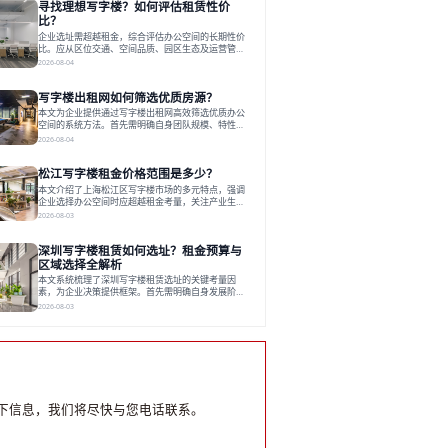
寻找理想写字楼？如何评估租赁性价
运营方通过空间优化与社群服务，助力企业成长，推
动市场向多元化、高性价比方向发展。近年来，西安
比？
写字楼市场呈现出租金持续调整的态势，这一现象引
企业选址需超越租金，综合评估办公空间的长期性价
发了的广泛关注。作为西部重要
比。应从区位交通、空间品质、园区生态及运营管理
四个核心维度权衡财务支出与长期价值回报。理想的
2026-08-04
办公地点应能融合企业文化，通过优质环境、配套服
务及社群资源赋能业务增长，实现成本与价值的平
写字楼出租网如何筛选优质房源？
衡。对于许多正在成长或寻求稳定发展的企业而言，
寻找一处合适的办公空间是一项至关重要的决策。这
本文为企业提供通过写字楼出租网高效筛选优质办公
不仅关系到团队的日常工作效率与协作氛围，更直接
空间的系统方法。首先需明确自身团队规模、特性、
影响着企业的品牌形象、运营成本
预算等核心需求。线上筛选时，应深入解读房源参
2026-08-04
数、费用构成、配套服务及运营细节，并重视园区产
业生态与交通区位价值。同时，需考察运营方的品牌
松江写字楼租金价格范围是多少？
背景与持续服务能力。完成线上初选后，必须进行线
下实地验证，核对空间实景、测试设施、感受园区氛
本文介绍了上海松江区写字楼市场的多元特点，强调
围并确认合同条款，从而做出精确决策。在数字化时
企业选择办公空间时应超越租金考量，关注产业生态
代，写字楼出租网已成为企业寻找
与综合服务。文章分析了市场概况、影响空间价值的
2026-08-03
因素，并指出现代企业更需能促进发展的平台型空
间。之后，以德必集团为例，说明运营方如何通过构
深圳写字楼租赁如何选址？租金预算与
建服务生态助力企业成长，建议企业系统评估需求与
长期价值，选择匹配的发展载体。对于许多寻求在上
区域选择全解析
海松江区设立或扩展办公空间的企业而言，了解该区
本文系统梳理了深圳写字楼租赁选址的关键考量因
域的写字楼市场概况是决策的首先
素，为企业决策提供框架。首先需明确自身发展阶
段、团队规模和文化特质等核心需求。深圳多中心商
2026-08-03
务区各具特色：福田CBD高端成熟，南山科技园创新
活力强，前海具政策优势。除传统写字楼外，创意产
业园注重生态与社群，适合文创、科技类企业。评估
具体空间时，应关注布局实用性、配套设施及绿色环
境。谈判签约需审慎处理租期、费用等合同条款。选
址是综合性战略决策，旨在让办公
下信息，我们将尽快与您电话联系。