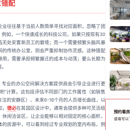
求错配
企业往往基于当前人数简单寻找对应面积，忽略了团
。例如，一个快速成长的科技公司，如果只按现有30
临无处安置新员工的窘境；而一个需要频繁头脑风暴
间的传统办公室，则会严重抑制协作灵感。这种错配
够用，需要承担频繁搬迁的成本与动荡；要么长期为
费。
”。专业的办公空间解决方案提供商会引导企业进行更
面积”计算。这包括评估不同部门的工作属性（如销售
注的安静区）、未来6-18个月的人员增长曲线，以
如，
德必
在其园区设计中，通常会提供多种可灵活组
预约看房
、休闲洽谈区，让企业能够以相对固定的核心面积，
请填写以
体的房源中，可以看到经过专业规划的室内布局，例