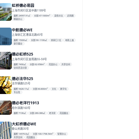
虹桥德必易园
上海市闵行区吴中路1189号
面积 24997.91㎡
分割 47-1000m²
高性价比
近商圈
精装办公
中航德必WE
上海徐汇区漕溪北路45号
面积 15000㎡
分割 90~1100㎡
徐家汇C位
地铁上盖
豪华露台
德必虹桥525
上海市闵行区金雨路55-59号
面积 7490㎡
分割 62-958m²
花园办公
共享空间
空间灵活分割
德必法华525
法华镇路525号
面积 5428.17㎡
分割 60-800m²
文化
数字化
专业性
德必老洋行1913
哈尔滨路160号
面积 7136㎡
分割 280-386㎡
老洋房
花园露台
大虹桥德必WE
娄山关路35号
面积 14976.8㎡
分割 100-1798.54m²
智慧办公
共享空间
花园露台