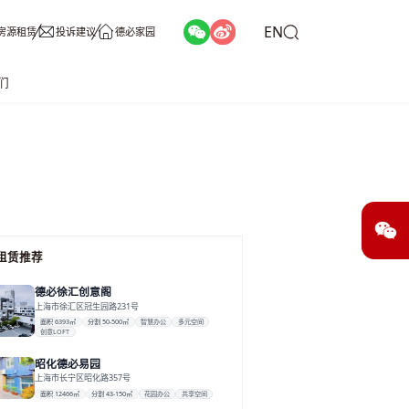
EN
房源租赁
投诉建议
德必家园
们
租赁推荐
德必徐汇创意阁
上海市徐汇区冠生园路231号
面积 6393㎡
分割 50-500㎡
智慧办公
多元空间
创意LOFT
昭化德必易园
上海市长宁区昭化路357号
面积 12466㎡
分割 43-150㎡
花园办公
共享空间