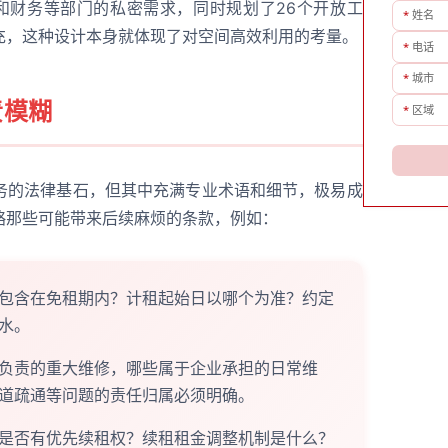
和财务等部门的私密需求，同时规划了26个开放工
*
姓名
充，这种设计本身就体现了对空间高效利用的考量。
*
电话
*
城市
责模糊
*
区域
务的法律基石，但其中充满专业术语和细节，极易成
略那些可能带来后续麻烦的条款，例如：
包含在免租期内？计租起始日以哪个为准？约定
水。
负责的重大维修，哪些属于企业承担的日常维
道疏通等问题的责任归属必须明确。
是否有优先续租权？续租租金调整机制是什么？