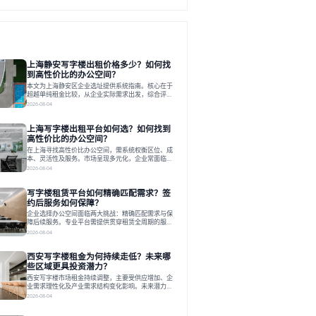
上海静安写字楼出租价格多少？如何找
到高性价比的办公空间？
本文为上海静安区企业选址提供系统指南。核心在于
超越单纯租金比较，从企业实际需求出发，综合评估
交通、硬件、空间弹性、配套服务及产业生态等多维
2026-08-04
度价值，以实现成本与功能的挺好组合。文章提出打
破固定工位思维，采用精装灵活空间与共享配套以提
上海写字楼出租平台如何选？如何找到
升性价比，并通过不同规模企业的实际案例加以说
明。之后指出，专业运营服务商提供的稳定环境、社
高性价比的办公空间？
群活动与产业集聚等增值服务，是很大化空间价值、
在上海寻找高性价比办公空间，需系统权衡区位、成
助力企业成长的关键。对于许多在
本、灵活性及服务。市场呈现多元化，企业常面临租
赁流程复杂、隐性成本高等挑战。选择平台时，应评
2026-08-04
估其专业性、产品多样性与服务完整性。以德必为
例，其提供从空间到生态的解决方案，通过特色园
写字楼租赁平台如何精确匹配需求？签
区、灵活产品和丰富配套，满足不同企业需求。企业
应明确自身需求，实地考察，选择能支持长期发展、
约后服务如何保障？
提升竞争力的办公空间。在上海寻找合适的办公空
企业选择办公空间面临两大挑战：精确匹配需求与保
间，对于企业行政负责人、中小企业主
障后续服务。专业平台需提供贯穿租赁全周期的服
务，将企业从非核心事务中解放。精确匹配需结合企
2026-08-04
业规模、属性及文化需求，从基础筛选到深度对接；
签约后则需构建覆盖硬件运维、共享配套及专业物业
西安写字楼租金为何持续走低？未来哪
的全周期保障体系。德必集团通过标准化服务与个性
化运营结合，以全国布局和产业生态圈为企业提供稳
些区域更具投资潜力？
定支持，体现了从信息撮合到深度服务的能力转变。
西安写字楼市场租金持续调整，主要受供应增加、企
在为企业寻找办公空间的过程中，
业需求理性化及产业需求结构变化影响。未来潜力区
域集中在产业集聚、交利及城市更新地带，如高新区
2026-08-04
和国际港务区。企业选址更注重综合成本、灵活性与
员工体验，倾向于提供全包式服务的办公空间。专业