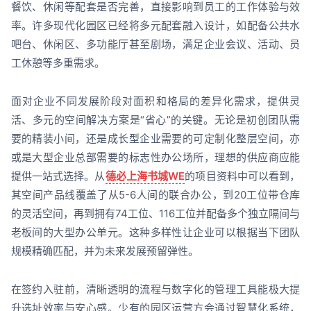
餐饮、休闲等配套是否完善，直接影响到员工的工作体验与效
率。许多现代化园区已经将多元配套融入设计，如配备公共水
吧台、休闲区、多功能厅甚至剧场，满足企业会议、活动、员
工休憩等多重需求。
面对企业不同发展阶段对面积和格局的差异化需求，提供灵
活、多元的空间解决方案是“省心”的关键。无论是初创团队需
要的精装小间，还是成长型企业需要的可定制化整层空间，亦
或是大型企业总部需要的标志性办公场所，理想的供应商应能
提供一站式选择。从
德必上海书城WE
的项目资料中可以看到，
其空间产品线覆盖了从5-6人间的联合办公，到20工位带仓库
的灵活空间，再到拥有74工位、116工位并配备多个独立隔间与
老板间的大型办公单元。这种多样性让企业可以根据当下团队
规模精确匹配，并为未来发展预留弹性。
在签约入驻前，清晰透明的流程与数字化的管理工具能极大提
升选址效率与安心感。少有的园区运营方会通过智慧化系统，