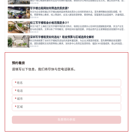
理四个核心维度权衡财务支出与长期价值回报。理想的办公地点应能融合企业文化，通过优质环境、配
套服务及社群资源赋能业务增长，实现成本与价值的平衡。对于许多正在成长或寻求稳定发展的企业而
2026-08-04
言，寻找一处合适的办公空间是一项至关重要的决策。这不仅关系到团队的日常工作效率与协作氛围，
写字楼出租网如何筛选优质房源？
更直接影响着企业的品牌形象、运营成本
本文为企业提供通过写字楼出租网高效筛选优质办公空间的系统方法。首先需明确自身团队规模、特
性、预算等核心需求。线上筛选时，应深入解读房源参数、费用构成、配套服务及运营细节，并重视园
区产业生态与交通区位价值。同时，需考察运营方的品牌背景与持续服务能力。完成线上初选后，必须
2026-08-04
进行线下实地验证，核对空间实景、测试设施、感受园区氛围并确认合同条款，从而做出精确决策。在
松江写字楼租金价格范围是多少？
数字化时代，写字楼出租网已成为企业寻找
本文介绍了上海松江区写字楼市场的多元特点，强调企业选择办公空间时应超越租金考量，关注产业生
态与综合服务。文章分析了市场概况、影响空间价值的因素，并指出现代企业更需能促进发展的平台型
空间。之后，以德必集团为例，说明运营方如何通过构建服务生态助力企业成长，建议企业系统评估需
2026-08-03
求与长期价值，选择匹配的发展载体。对于许多寻求在上海松江区设立或扩展办公空间的企业而言，了
深圳写字楼租赁如何选址？租金预算与区域选择全解析
解该区域的写字楼市场概况是决策的首先
本文系统梳理了深圳写字楼租赁选址的关键考量因素，为企业决策提供框架。首先需明确自身发展阶
段、团队规模和文化特质等核心需求。深圳多中心商务区各具特色：福田CBD高端成熟，南山科技园创
新活力强，前海具政策优势。除传统写字楼外，创意产业园注重生态与社群，适合文创、科技类企业。
2026-08-03
评估具体空间时，应关注布局实用性、配套设施及绿色环境。谈判签约需审慎处理租期、费用等合同条
款。选址是综合性战略决策，旨在让办公
预约看房
请填写以下信息，我们将尽快与您电话联系。
*
姓名
*
电话
*
城市
*
区域
免费预约参观