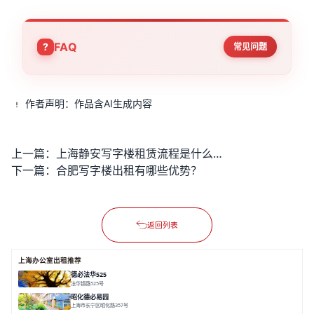
FAQ
常见问题
作者声明：作品含AI生成内容
上一篇：
上海静安写字楼租赁流程是什么？
下一篇：
合肥写字楼出租有哪些优势？
返回列表
上海办公室出租推荐
德必法华525
法华镇路525号
面积 5428.17㎡
分割 60-800m²
文化
数字化
专业性
昭化德必易园
上海市长宁区昭化路357号
面积 12466㎡
分割 43-150㎡
花园办公
共享空间