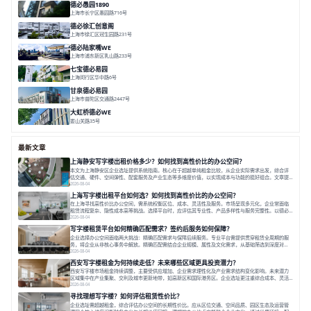
德必愚园1890
上海市长宁区愚园路716号
面积 14976.8m²
分割 100-400m²
花园洋房
独栋建筑
欧式风格
德必徐汇创意阁
上海市徐汇区冠生园路231号
面积 6393㎡
分割 50-500㎡
智慧办公
多元空间
创意LOFT
德必陆家嘴WE
上海市浦东新区乳山路233号
面积 7000㎡
分割 30-1000m²
智慧办公
森林里
七宝德必易园
上海闵行区华中路6号
面积 25000㎡
分割 50-14000m²
近商圈
近轨交
全配套
甘泉德必易园
上海市普陀区交通路2447号
面积 7112.67㎡
分割 50-800m²
高性价比
中环内
近轨交
大虹桥德必WE
娄山关路35号
面积 14976.8㎡
分割 100-1798.54m²
智慧办公
共享空间
花园露台
最新文章
上海静安写字楼出租价格多少？如何找到高性价比的办公空间？
本文为上海静安区企业选址提供系统指南。核心在于超越单纯租金比较，从企业实际需求出发，综合评
估交通、硬件、空间弹性、配套服务及产业生态等多维度价值，以实现成本与功能的挺好组合。文章提
出打破固定工位思维，采用精装灵活空间与共享配套以提升性价比，并通过不同规模企业的实际案例加
2026-08-04
以说明。之后指出，专业运营服务商提供的稳定环境、社群活动与产业集聚等增值服务，是很大化空间
上海写字楼出租平台如何选？如何找到高性价比的办公空间？
价值、助力企业成长的关键。对于许多在
在上海寻找高性价比办公空间，需系统权衡区位、成本、灵活性及服务。市场呈现多元化，企业常面临
租赁流程复杂、隐性成本高等挑战。选择平台时，应评估其专业性、产品多样性与服务完整性。以德必
为例，其提供从空间到生态的解决方案，通过特色园区、灵活产品和丰富配套，满足不同企业需求。企
2026-08-04
业应明确自身需求，实地考察，选择能支持长期发展、提升竞争力的办公空间。在上海寻找合适的办公
写字楼租赁平台如何精确匹配需求？签约后服务如何保障？
空间，对于企业行政负责人、中小企业主
企业选择办公空间面临两大挑战：精确匹配需求与保障后续服务。专业平台需提供贯穿租赁全周期的服
务，将企业从非核心事务中解放。精确匹配需结合企业规模、属性及文化需求，从基础筛选到深度对
接；签约后则需构建覆盖硬件运维、共享配套及专业物业的全周期保障体系。德必集团通过标准化服务
2026-08-04
与个性化运营结合，以全国布局和产业生态圈为企业提供稳定支持，体现了从信息撮合到深度服务的能
西安写字楼租金为何持续走低？未来哪些区域更具投资潜力？
力转变。在为企业寻找办公空间的过程中，
西安写字楼市场租金持续调整，主要受供应增加、企业需求理性化及产业需求结构变化影响。未来潜力
区域集中在产业集聚、交利及城市更新地带，如高新区和国际港务区。企业选址更注重综合成本、灵活
性与员工体验，倾向于提供全包式服务的办公空间。专业运营方通过空间优化与社群服务，助力企业成
2026-08-04
长，推动市场向多元化、高性价比方向发展。近年来，西安写字楼市场呈现出租金持续调整的态势，这
寻找理想写字楼？如何评估租赁性价比？
一现象引发了的广泛关注。作为西部重要
企业选址需超越租金，综合评估办公空间的长期性价比。应从区位交通、空间品质、园区生态及运营管