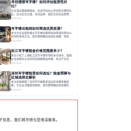
寻找理想写字楼？如何评估租赁性价
运营方通过空间优化与社群服务，助力企业成长，推
动市场向多元化、高性价比方向发展。近年来，西安
比？
写字楼市场呈现出租金持续调整的态势，这一现象引
企业选址需超越租金，综合评估办公空间的长期性价
发了的广泛关注。作为西部重要
比。应从区位交通、空间品质、园区生态及运营管理
四个核心维度权衡财务支出与长期价值回报。理想的
2026-08-04
办公地点应能融合企业文化，通过优质环境、配套服
务及社群资源赋能业务增长，实现成本与价值的平
写字楼出租网如何筛选优质房源？
衡。对于许多正在成长或寻求稳定发展的企业而言，
寻找一处合适的办公空间是一项至关重要的决策。这
本文为企业提供通过写字楼出租网高效筛选优质办公
不仅关系到团队的日常工作效率与协作氛围，更直接
空间的系统方法。首先需明确自身团队规模、特性、
影响着企业的品牌形象、运营成本
预算等核心需求。线上筛选时，应深入解读房源参
2026-08-04
数、费用构成、配套服务及运营细节，并重视园区产
业生态与交通区位价值。同时，需考察运营方的品牌
松江写字楼租金价格范围是多少？
背景与持续服务能力。完成线上初选后，必须进行线
下实地验证，核对空间实景、测试设施、感受园区氛
本文介绍了上海松江区写字楼市场的多元特点，强调
围并确认合同条款，从而做出精确决策。在数字化时
企业选择办公空间时应超越租金考量，关注产业生态
代，写字楼出租网已成为企业寻找
与综合服务。文章分析了市场概况、影响空间价值的
2026-08-03
因素，并指出现代企业更需能促进发展的平台型空
间。之后，以德必集团为例，说明运营方如何通过构
深圳写字楼租赁如何选址？租金预算与
建服务生态助力企业成长，建议企业系统评估需求与
长期价值，选择匹配的发展载体。对于许多寻求在上
区域选择全解析
海松江区设立或扩展办公空间的企业而言，了解该区
本文系统梳理了深圳写字楼租赁选址的关键考量因
域的写字楼市场概况是决策的首先
素，为企业决策提供框架。首先需明确自身发展阶
段、团队规模和文化特质等核心需求。深圳多中心商
2026-08-03
务区各具特色：福田CBD高端成熟，南山科技园创新
活力强，前海具政策优势。除传统写字楼外，创意产
业园注重生态与社群，适合文创、科技类企业。评估
具体空间时，应关注布局实用性、配套设施及绿色环
境。谈判签约需审慎处理租期、费用等合同条款。选
址是综合性战略决策，旨在让办公
下信息，我们将尽快与您电话联系。