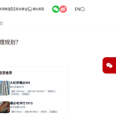
EN
房源租赁
投诉建议
德必家园
们
理规划？
租赁推荐
大虹桥德必WE
娄山关路35号
面积 14976.8㎡
分割 100-1798.54m²
智慧办公
共享空间
花园露台
德必老洋行1913
哈尔滨路160号
面积 7136㎡
分割 280-386㎡
老洋房
花园露台