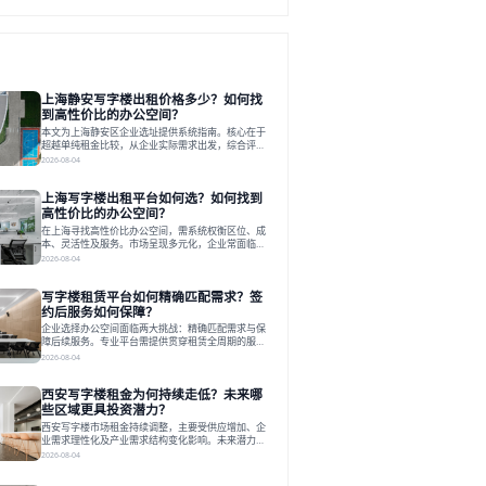
上海静安写字楼出租价格多少？如何找
到高性价比的办公空间？
本文为上海静安区企业选址提供系统指南。核心在于
超越单纯租金比较，从企业实际需求出发，综合评估
交通、硬件、空间弹性、配套服务及产业生态等多维
2026-08-04
度价值，以实现成本与功能的挺好组合。文章提出打
破固定工位思维，采用精装灵活空间与共享配套以提
上海写字楼出租平台如何选？如何找到
升性价比，并通过不同规模企业的实际案例加以说
明。之后指出，专业运营服务商提供的稳定环境、社
高性价比的办公空间？
群活动与产业集聚等增值服务，是很大化空间价值、
在上海寻找高性价比办公空间，需系统权衡区位、成
助力企业成长的关键。对于许多在
本、灵活性及服务。市场呈现多元化，企业常面临租
赁流程复杂、隐性成本高等挑战。选择平台时，应评
2026-08-04
估其专业性、产品多样性与服务完整性。以德必为
例，其提供从空间到生态的解决方案，通过特色园
写字楼租赁平台如何精确匹配需求？签
区、灵活产品和丰富配套，满足不同企业需求。企业
应明确自身需求，实地考察，选择能支持长期发展、
约后服务如何保障？
提升竞争力的办公空间。在上海寻找合适的办公空
企业选择办公空间面临两大挑战：精确匹配需求与保
间，对于企业行政负责人、中小企业主
障后续服务。专业平台需提供贯穿租赁全周期的服
务，将企业从非核心事务中解放。精确匹配需结合企
2026-08-04
业规模、属性及文化需求，从基础筛选到深度对接；
签约后则需构建覆盖硬件运维、共享配套及专业物业
西安写字楼租金为何持续走低？未来哪
的全周期保障体系。德必集团通过标准化服务与个性
化运营结合，以全国布局和产业生态圈为企业提供稳
些区域更具投资潜力？
定支持，体现了从信息撮合到深度服务的能力转变。
西安写字楼市场租金持续调整，主要受供应增加、企
在为企业寻找办公空间的过程中，
业需求理性化及产业需求结构变化影响。未来潜力区
域集中在产业集聚、交利及城市更新地带，如高新区
2026-08-04
和国际港务区。企业选址更注重综合成本、灵活性与
员工体验，倾向于提供全包式服务的办公空间。专业