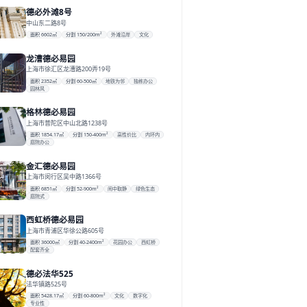
德必外滩8号
中山东二路8号
面积 6602㎡
分割 150/200m²
外滩沿岸
文化
龙漕德必易园
上海市徐汇区龙漕路200弄19号
面积 2352㎡
分割 60-500㎡
地铁为邻
独栋办公
园林风
格林德必易园
上海市普陀区中山北路1238号
面积 1854.17㎡
分割 150-400m²
高性价比
内环内
庭院办公
金汇德必易园
上海市闵行区吴中路1366号
面积 6851㎡
分割 52-900m²
闹中取静
绿色生态
庭院式
西虹桥德必易园
上海市青浦区华徐公路605号
面积 36000㎡
分割 40-2400m²
花园办公
西虹桥
配套齐全
德必法华525
法华镇路525号
面积 5428.17㎡
分割 60-800m²
文化
数字化
专业性