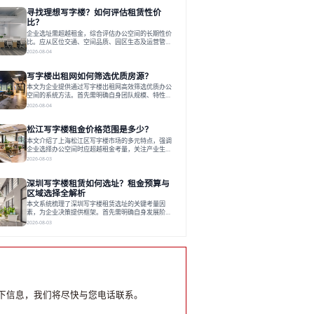
员工体验，倾向于提供全包式服务的办公空间。专业
寻找理想写字楼？如何评估租赁性价
运营方通过空间优化与社群服务，助力企业成长，推
动市场向多元化、高性价比方向发展。近年来，西安
比？
写字楼市场呈现出租金持续调整的态势，这一现象引
企业选址需超越租金，综合评估办公空间的长期性价
发了的广泛关注。作为西部重要
比。应从区位交通、空间品质、园区生态及运营管理
四个核心维度权衡财务支出与长期价值回报。理想的
2026-08-04
办公地点应能融合企业文化，通过优质环境、配套服
务及社群资源赋能业务增长，实现成本与价值的平
写字楼出租网如何筛选优质房源？
衡。对于许多正在成长或寻求稳定发展的企业而言，
寻找一处合适的办公空间是一项至关重要的决策。这
本文为企业提供通过写字楼出租网高效筛选优质办公
不仅关系到团队的日常工作效率与协作氛围，更直接
空间的系统方法。首先需明确自身团队规模、特性、
影响着企业的品牌形象、运营成本
预算等核心需求。线上筛选时，应深入解读房源参
2026-08-04
数、费用构成、配套服务及运营细节，并重视园区产
业生态与交通区位价值。同时，需考察运营方的品牌
松江写字楼租金价格范围是多少？
背景与持续服务能力。完成线上初选后，必须进行线
下实地验证，核对空间实景、测试设施、感受园区氛
本文介绍了上海松江区写字楼市场的多元特点，强调
围并确认合同条款，从而做出精确决策。在数字化时
企业选择办公空间时应超越租金考量，关注产业生态
代，写字楼出租网已成为企业寻找
与综合服务。文章分析了市场概况、影响空间价值的
2026-08-03
因素，并指出现代企业更需能促进发展的平台型空
间。之后，以德必集团为例，说明运营方如何通过构
深圳写字楼租赁如何选址？租金预算与
建服务生态助力企业成长，建议企业系统评估需求与
长期价值，选择匹配的发展载体。对于许多寻求在上
区域选择全解析
海松江区设立或扩展办公空间的企业而言，了解该区
本文系统梳理了深圳写字楼租赁选址的关键考量因
域的写字楼市场概况是决策的首先
素，为企业决策提供框架。首先需明确自身发展阶
段、团队规模和文化特质等核心需求。深圳多中心商
2026-08-03
务区各具特色：福田CBD高端成熟，南山科技园创新
活力强，前海具政策优势。除传统写字楼外，创意产
业园注重生态与社群，适合文创、科技类企业。评估
具体空间时，应关注布局实用性、配套设施及绿色环
境。谈判签约需审慎处理租期、费用等合同条款。选
址是综合性战略决策，旨在让办公
下信息，我们将尽快与您电话联系。