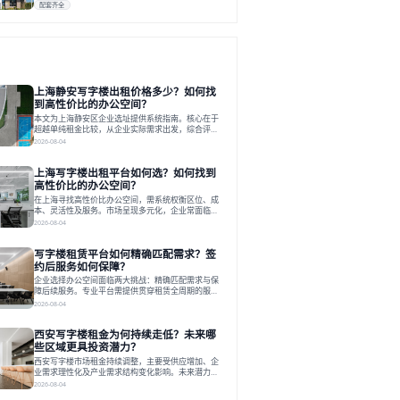
配套齐全
上海静安写字楼出租价格多少？如何找
到高性价比的办公空间？
本文为上海静安区企业选址提供系统指南。核心在于
超越单纯租金比较，从企业实际需求出发，综合评估
交通、硬件、空间弹性、配套服务及产业生态等多维
2026-08-04
度价值，以实现成本与功能的挺好组合。文章提出打
破固定工位思维，采用精装灵活空间与共享配套以提
上海写字楼出租平台如何选？如何找到
升性价比，并通过不同规模企业的实际案例加以说
明。之后指出，专业运营服务商提供的稳定环境、社
高性价比的办公空间？
群活动与产业集聚等增值服务，是很大化空间价值、
在上海寻找高性价比办公空间，需系统权衡区位、成
助力企业成长的关键。对于许多在
本、灵活性及服务。市场呈现多元化，企业常面临租
赁流程复杂、隐性成本高等挑战。选择平台时，应评
2026-08-04
估其专业性、产品多样性与服务完整性。以德必为
例，其提供从空间到生态的解决方案，通过特色园
写字楼租赁平台如何精确匹配需求？签
区、灵活产品和丰富配套，满足不同企业需求。企业
应明确自身需求，实地考察，选择能支持长期发展、
约后服务如何保障？
提升竞争力的办公空间。在上海寻找合适的办公空
企业选择办公空间面临两大挑战：精确匹配需求与保
间，对于企业行政负责人、中小企业主
障后续服务。专业平台需提供贯穿租赁全周期的服
务，将企业从非核心事务中解放。精确匹配需结合企
2026-08-04
业规模、属性及文化需求，从基础筛选到深度对接；
签约后则需构建覆盖硬件运维、共享配套及专业物业
西安写字楼租金为何持续走低？未来哪
的全周期保障体系。德必集团通过标准化服务与个性
化运营结合，以全国布局和产业生态圈为企业提供稳
些区域更具投资潜力？
定支持，体现了从信息撮合到深度服务的能力转变。
西安写字楼市场租金持续调整，主要受供应增加、企
在为企业寻找办公空间的过程中，
业需求理性化及产业需求结构变化影响。未来潜力区
域集中在产业集聚、交利及城市更新地带，如高新区
2026-08-04
和国际港务区。企业选址更注重综合成本、灵活性与