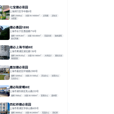
七宝德必易园
上海闵行区华中路6号
面积 25000㎡
分割 50-14000m²
近商圈
近轨交
全配套
德必愚园1890
上海市长宁区愚园路716号
面积 14976.8m²
分割 100-400m²
花园洋房
独栋建筑
欧式风格
德必上海书城WE
上海市黄浦区湖北路136号
面积 26678.65㎡
分割 50-1400m²
大师设计
潮流文创
垂直园区
嘉加德必易园
上海市嘉定区环城路2390号
面积 32000㎡
分割 25-1000㎡
灵动办公
创意办公
生态办公
德必陆家嘴WE
上海市浦东新区乳山路233号
面积 7000㎡
分割 30-1000m²
智慧办公
森林里
西虹桥德必易园
上海市青浦区华徐公路605号
面积 36000㎡
分割 40-2400m²
花园办公
西虹桥