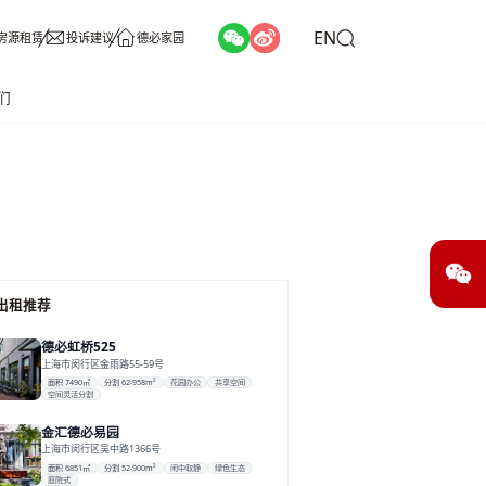
EN
房源租赁
投诉建议
德必家园
们
出租推荐
德必虹桥525
上海市闵行区金雨路55-59号
面积 7490㎡
分割 62-958m²
花园办公
共享空间
空间灵活分割
金汇德必易园
上海市闵行区吴中路1366号
面积 6851㎡
分割 52-900m²
闹中取静
绿色生态
庭院式