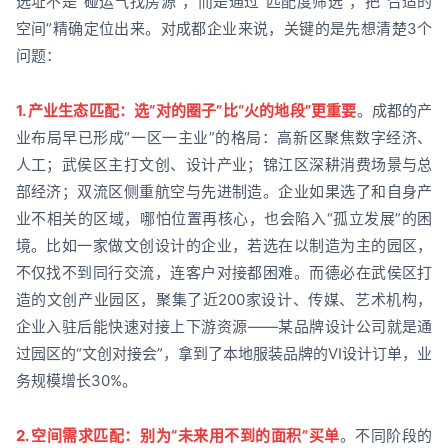
选址不是“碰运气找房源”，而是通过“匹配度筛选”，把“合适的
空间”精确定位出来。对成都企业来说，关键的是先想清楚3个
问题：
1. 产业生态匹配：选“对的圈子”比“火的地段”更重要
。成都的产
业布局早已形成“一区一主业”的格局：高新区聚焦数字经济、
人工；武侯区主打文创、设计产业；锦江区深耕消费场景与总
部经济；双流区侧重航空与先进制造。企业如果选了和自身产
业不相关的区域，哪怕位置再核心，也会陷入“孤立发展”的困
境。比如一家做文创设计的企业，若选在以制造为主的园区，
不仅找不到同行交流，连客户对接都困难。而德必在武侯区打
造的文创产业园区，聚集了近200家设计、传媒、艺术机构，
企业入驻后能快速对接上下游资源——某品牌设计公司就是通
过园区的“文创对接会”，拿到了本地服装品牌的VI设计订单，业
务规模增长30%。
2. 空间需求匹配：别为“未来用不到的面积”买单
。不同阶段的