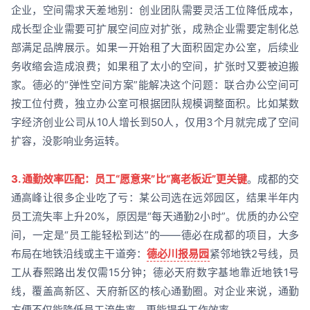
企业，空间需求天差地别：创业团队需要灵活工位降低成本，
成长型企业需要可扩展空间应对扩张，成熟企业需要定制化总
部满足品牌展示。如果一开始租了大面积固定办公室，后续业
务收缩会造成浪费；如果租了太小的空间，扩张时又要被迫搬
家。德必的“弹性空间方案”能解决这个问题：联合办公空间可
按工位付费，独立办公室可根据团队规模调整面积。比如某数
字经济创业公司从10人增长到50人，仅用3个月就完成了空间
扩容，没影响业务运转。
3. 通勤效率匹配：员工“愿意来”比“离老板近”更关键
。成都的交
通高峰让很多企业吃了亏：某公司选在远郊园区，结果半年内
员工流失率上升20%，原因是“每天通勤2小时”。优质的办公空
间，一定是“员工能轻松到达”的——德必在成都的项目，大多
布局在地铁沿线或主干道旁：
德必川报易园
紧邻地铁2号线，员
工从春熙路出发仅需15分钟；德必天府数字基地靠近地铁1号
线，覆盖高新区、天府新区的核心通勤圈。对企业来说，通勤
方便不仅能降低员工流失率，更能提升工作效率。