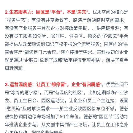
2. 生态服务力：园区是“平台”，不是“房东”
。优质空间的核心是
“服务生态”：有没有共享会议室、路演厅解决临时空间需求；
有没有产业服务平台帮企业对接政策申报、、供应链资源；有
没有员工服务如食堂、咖啡吧、健身区。德必的“企服云”平台
能提供从政策解读到知识产权申报的全流程服务；园区内的“共
享会客厅”能满足日常会议、客户接待等需求。某科技初创企业
就是通过“企服云”拿到了成都“数字经济专项补贴”，解决了资金
周转问题。
3. 运营温度感：让员工“想停留”，企业“有归属感”
。优质空间不
是“冰冷的写字楼”，而是“有温度的社区”。比如定期举办产业沙
龙、员工生日会、园区运动会，让企业和员工产生连接；设置
“意见箱”及时解决需求——某企业反映园区停车位不够，德必
很快协调周边停车场增加了50个车位。德必的“园区节”活动每
年邀请企业参与，从文创市集到产业论坛，让员工在工作之外
有更多互动，增强企业归属感。