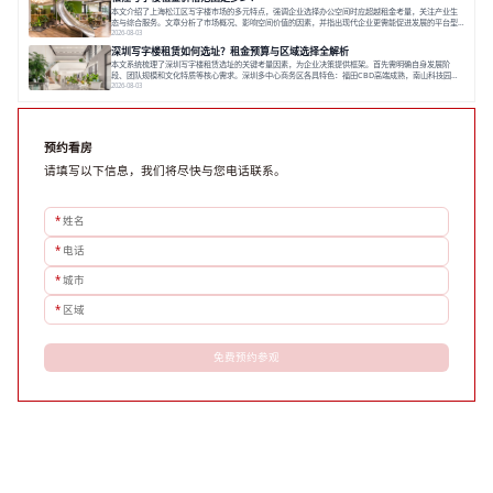
数字化时代，写字楼出租网已成为企业寻找
本文介绍了上海松江区写字楼市场的多元特点，强调企业选择办公空间时应超越租金考量，关注产业生
态与综合服务。文章分析了市场概况、影响空间价值的因素，并指出现代企业更需能促进发展的平台型
空间。之后，以德必集团为例，说明运营方如何通过构建服务生态助力企业成长，建议企业系统评估需
2026-08-03
求与长期价值，选择匹配的发展载体。对于许多寻求在上海松江区设立或扩展办公空间的企业而言，了
深圳写字楼租赁如何选址？租金预算与区域选择全解析
解该区域的写字楼市场概况是决策的首先
本文系统梳理了深圳写字楼租赁选址的关键考量因素，为企业决策提供框架。首先需明确自身发展阶
段、团队规模和文化特质等核心需求。深圳多中心商务区各具特色：福田CBD高端成熟，南山科技园创
新活力强，前海具政策优势。除传统写字楼外，创意产业园注重生态与社群，适合文创、科技类企业。
2026-08-03
评估具体空间时，应关注布局实用性、配套设施及绿色环境。谈判签约需审慎处理租期、费用等合同条
款。选址是综合性战略决策，旨在让办公
预约看房
请填写以下信息，我们将尽快与您电话联系。
*
姓名
*
电话
*
城市
*
区域
免费预约参观