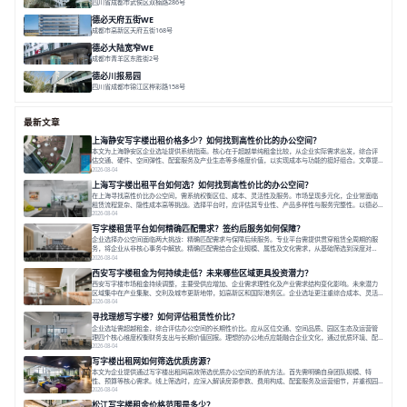
四川省成都市武侯区双楠路286号
面积 9000㎡
园林式
社群化
综合体
德必天府五街WE
成都市高新区天府五街168号
面积 23000m²
科技化
数字化
⼈性化
德必⼤陆宽窄WE
成都市青羊区东胜街2号
面积 5000㎡
庭院式
海派⻛
市中⼼
德必川报易园
四川省成都市锦江区桦彩路158号
面积 20000㎡
园林式
社群化
专业性
最新文章
上海静安写字楼出租价格多少？如何找到高性价比的办公空间？
本文为上海静安区企业选址提供系统指南。核心在于超越单纯租金比较，从企业实际需求出发，综合评
估交通、硬件、空间弹性、配套服务及产业生态等多维度价值，以实现成本与功能的挺好组合。文章提
出打破固定工位思维，采用精装灵活空间与共享配套以提升性价比，并通过不同规模企业的实际案例加
2026-08-04
以说明。之后指出，专业运营服务商提供的稳定环境、社群活动与产业集聚等增值服务，是很大化空间
上海写字楼出租平台如何选？如何找到高性价比的办公空间？
价值、助力企业成长的关键。对于许多在
在上海寻找高性价比办公空间，需系统权衡区位、成本、灵活性及服务。市场呈现多元化，企业常面临
租赁流程复杂、隐性成本高等挑战。选择平台时，应评估其专业性、产品多样性与服务完整性。以德必
为例，其提供从空间到生态的解决方案，通过特色园区、灵活产品和丰富配套，满足不同企业需求。企
2026-08-04
业应明确自身需求，实地考察，选择能支持长期发展、提升竞争力的办公空间。在上海寻找合适的办公
写字楼租赁平台如何精确匹配需求？签约后服务如何保障？
空间，对于企业行政负责人、中小企业主
企业选择办公空间面临两大挑战：精确匹配需求与保障后续服务。专业平台需提供贯穿租赁全周期的服
务，将企业从非核心事务中解放。精确匹配需结合企业规模、属性及文化需求，从基础筛选到深度对
接；签约后则需构建覆盖硬件运维、共享配套及专业物业的全周期保障体系。德必集团通过标准化服务
2026-08-04
与个性化运营结合，以全国布局和产业生态圈为企业提供稳定支持，体现了从信息撮合到深度服务的能
西安写字楼租金为何持续走低？未来哪些区域更具投资潜力？
力转变。在为企业寻找办公空间的过程中，
西安写字楼市场租金持续调整，主要受供应增加、企业需求理性化及产业需求结构变化影响。未来潜力
区域集中在产业集聚、交利及城市更新地带，如高新区和国际港务区。企业选址更注重综合成本、灵活
性与员工体验，倾向于提供全包式服务的办公空间。专业运营方通过空间优化与社群服务，助力企业成
2026-08-04
长，推动市场向多元化、高性价比方向发展。近年来，西安写字楼市场呈现出租金持续调整的态势，这
寻找理想写字楼？如何评估租赁性价比？
一现象引发了的广泛关注。作为西部重要
企业选址需超越租金，综合评估办公空间的长期性价比。应从区位交通、空间品质、园区生态及运营管
理四个核心维度权衡财务支出与长期价值回报。理想的办公地点应能融合企业文化，通过优质环境、配
套服务及社群资源赋能业务增长，实现成本与价值的平衡。对于许多正在成长或寻求稳定发展的企业而
2026-08-04
言，寻找一处合适的办公空间是一项至关重要的决策。这不仅关系到团队的日常工作效率与协作氛围，
写字楼出租网如何筛选优质房源？
更直接影响着企业的品牌形象、运营成本
本文为企业提供通过写字楼出租网高效筛选优质办公空间的系统方法。首先需明确自身团队规模、特
性、预算等核心需求。线上筛选时，应深入解读房源参数、费用构成、配套服务及运营细节，并重视园
区产业生态与交通区位价值。同时，需考察运营方的品牌背景与持续服务能力。完成线上初选后，必须
2026-08-04
进行线下实地验证，核对空间实景、测试设施、感受园区氛围并确认合同条款，从而做出精确决策。在
松江写字楼租金价格范围是多少？