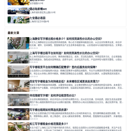
法华镇路525号
面积 5428.17㎡
分割 60-800m²
文化
数字化
专业性
德必陆家嘴WE
上海市浦东新区乳山路233号
面积 7000㎡
分割 30-1000m²
智慧办公
森林里
七宝德必易园
上海闵行区华中路6号
面积 25000㎡
分割 50-14000m²
近商圈
近轨交
全配套
最新文章
上海静安写字楼出租价格多少？如何找到高性价比的办公空间？
本文为上海静安区企业选址提供系统指南。核心在于超越单纯租金比较，从企业实际需求出发，综合评
估交通、硬件、空间弹性、配套服务及产业生态等多维度价值，以实现成本与功能的挺好组合。文章提
出打破固定工位思维，采用精装灵活空间与共享配套以提升性价比，并通过不同规模企业的实际案例加
2026-08-04
以说明。之后指出，专业运营服务商提供的稳定环境、社群活动与产业集聚等增值服务，是很大化空间
上海写字楼出租平台如何选？如何找到高性价比的办公空间？
价值、助力企业成长的关键。对于许多在
在上海寻找高性价比办公空间，需系统权衡区位、成本、灵活性及服务。市场呈现多元化，企业常面临
租赁流程复杂、隐性成本高等挑战。选择平台时，应评估其专业性、产品多样性与服务完整性。以德必
为例，其提供从空间到生态的解决方案，通过特色园区、灵活产品和丰富配套，满足不同企业需求。企
2026-08-04
业应明确自身需求，实地考察，选择能支持长期发展、提升竞争力的办公空间。在上海寻找合适的办公
写字楼租赁平台如何精确匹配需求？签约后服务如何保障？
空间，对于企业行政负责人、中小企业主
企业选择办公空间面临两大挑战：精确匹配需求与保障后续服务。专业平台需提供贯穿租赁全周期的服
务，将企业从非核心事务中解放。精确匹配需结合企业规模、属性及文化需求，从基础筛选到深度对
接；签约后则需构建覆盖硬件运维、共享配套及专业物业的全周期保障体系。德必集团通过标准化服务
2026-08-04
与个性化运营结合，以全国布局和产业生态圈为企业提供稳定支持，体现了从信息撮合到深度服务的能
西安写字楼租金为何持续走低？未来哪些区域更具投资潜力？
力转变。在为企业寻找办公空间的过程中，
西安写字楼市场租金持续调整，主要受供应增加、企业需求理性化及产业需求结构变化影响。未来潜力
区域集中在产业集聚、交利及城市更新地带，如高新区和国际港务区。企业选址更注重综合成本、灵活
性与员工体验，倾向于提供全包式服务的办公空间。专业运营方通过空间优化与社群服务，助力企业成
2026-08-04
长，推动市场向多元化、高性价比方向发展。近年来，西安写字楼市场呈现出租金持续调整的态势，这
寻找理想写字楼？如何评估租赁性价比？
一现象引发了的广泛关注。作为西部重要
企业选址需超越租金，综合评估办公空间的长期性价比。应从区位交通、空间品质、园区生态及运营管
理四个核心维度权衡财务支出与长期价值回报。理想的办公地点应能融合企业文化，通过优质环境、配
套服务及社群资源赋能业务增长，实现成本与价值的平衡。对于许多正在成长或寻求稳定发展的企业而
2026-08-04
言，寻找一处合适的办公空间是一项至关重要的决策。这不仅关系到团队的日常工作效率与协作氛围，
写字楼出租网如何筛选优质房源？
更直接影响着企业的品牌形象、运营成本
本文为企业提供通过写字楼出租网高效筛选优质办公空间的系统方法。首先需明确自身团队规模、特
性、预算等核心需求。线上筛选时，应深入解读房源参数、费用构成、配套服务及运营细节，并重视园
区产业生态与交通区位价值。同时，需考察运营方的品牌背景与持续服务能力。完成线上初选后，必须
2026-08-04
进行线下实地验证，核对空间实景、测试设施、感受园区氛围并确认合同条款，从而做出精确决策。在
松江写字楼租金价格范围是多少？
数字化时代，写字楼出租网已成为企业寻找
本文介绍了上海松江区写字楼市场的多元特点，强调企业选择办公空间时应超越租金考量，关注产业生
态与综合服务。文章分析了市场概况、影响空间价值的因素，并指出现代企业更需能促进发展的平台型