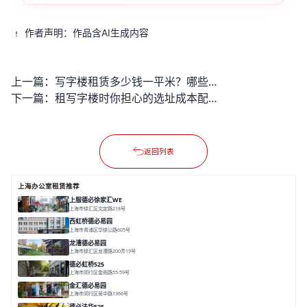
作者声明：作品含AI生成内容
上一篇：
写字楼租赁多少钱一平米？哪些因素影响租金高低？
下一篇：
租写字楼时你担心的选址成本配套问题2024年能解决吗？
返回列表
上海办公室租赁推荐
上服德必徐家汇WE
上海市徐汇区文定路218号
面积 35523.42㎡
分割 30-1500㎡
创艺术
创意办公
舒适高效
西虹桥德必易园
上海市青浦区华徐公路605号
面积 36000㎡
分割 40-2400m²
花园办公
西虹桥
配套齐全
龙漕德必易园
上海市徐汇区龙漕路200弄19号
面积 2352㎡
分割 60-500㎡
地铁为邻
独栋办公
园林风
德必虹桥525
上海市闵行区金雨路55-59号
面积 7490㎡
分割 62-958m²
花园办公
共享空间
空间灵活分割
金汇德必易园
上海市闵行区吴中路1366号
面积 6851㎡
分割 52-900m²
闹中取静
绿色生态
庭院式
德必法华525