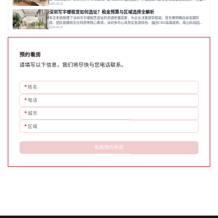
空间。之后，以德必集团为例，说明运营方如何通过构建服务生态助力企业成长，建议企业系统评估需
2026-08-03
求与长期价值，选择匹配的发展载体。对于许多寻求在上海松江区设立或扩展办公空间的企业而言，了
深圳写字楼租赁如何选址？租金预算与区域选择全解析
解该区域的写字楼市场概况是决策的首先
本文系统梳理了深圳写字楼租赁选址的关键考量因素，为企业决策提供框架。首先需明确自身发展阶
段、团队规模和文化特质等核心需求。深圳多中心商务区各具特色：福田CBD高端成熟，南山科技园创
新活力强，前海具政策优势。除传统写字楼外，创意产业园注重生态与社群，适合文创、科技类企业。
2026-08-03
评估具体空间时，应关注布局实用性、配套设施及绿色环境。谈判签约需审慎处理租期、费用等合同条
款。选址是综合性战略决策，旨在让办公
预约看房
请填写以下信息，我们将尽快与您电话联系。
*
姓名
*
电话
*
城市
*
区域
免费预约参观