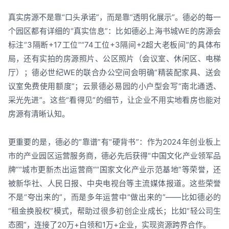
真实房源不是靠“口头承诺”，而是靠“透明化展示”。德必的每一
个园区都有详细的“真实信息”：比如德必上海书城WE的房源会
标注“3隔断+17工位”“74工位+3隔间+2超大老板间”的具体布
局，还有实拍的房源照片、公区照片（会议室、休闲区、电梯
厅）；德必世纪WE的联合办公空间会明确“精装配家具、送会
议室免费使用额度”；云景德必易园的小户型会写“南北通透、
采光先进”。这些“看得见”的细节，让企业不用实地看房也能对
房源有清晰认知。
更重要的是，德必的“靠谱”有“硬背书”：作为2024年创业板上
市的产业园区运营服务商，德必先后获得“中国文化产业领军品
牌”“城市更新杰出运营商”“国家文化产业示范基地”等荣誉，还
被新华社、人民日报、中央电视台等主流媒体报道。这些荣誉
不是“夸出来的”，而是多年运营中“做出来的”——比如德必的
“租金换股权”模式，帮助过很多初创企业成长；比如“轻公司生
态圈”，连接了20万+白领和1万+企业，实现资源跨界合作。