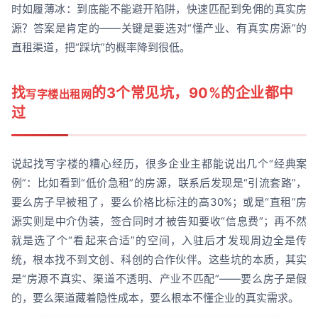
时如履薄冰：到底能不能避开陷阱，快速匹配到免佣的真实房
源？答案是肯定的——关键是要选对“懂产业、有真实房源”的
直租渠道，把“踩坑”的概率降到很低。
找
的3个常见坑，90%的企业都中
写字楼出租网
过
说起找写字楼的糟心经历，很多企业主都能说出几个“经典案
例”：比如看到“低价急租”的房源，联系后发现是“引流套路”，
要么房子早被租了，要么价格比标注的高30%；或是“直租”房
源实则是中介伪装，签合同时才被告知要收“信息费”；再不然
就是选了个“看起来合适”的空间，入驻后才发现周边全是传
统，根本找不到文创、科创的合作伙伴。这些坑的本质，其实
是“房源不真实、渠道不透明、产业不匹配”——要么房子是假
的，要么渠道藏着隐性成本，要么根本不懂企业的真实需求。