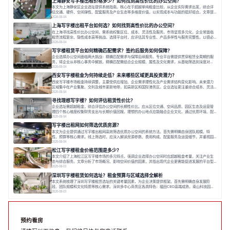
上海静安写字楼出租价格多少？如何找到高性价比的办公空间？
本文为上海静安区企业选址提供系统指南。核心在于超越单纯租金比较，从企业实际需求出发，综合评
估交通、硬件、空间弹性、配套服务及产业生态等多维度价值，以实现成本与功能的挺好组合。文章提
出打破固定工位思维，采用精装灵活空间与共享配套以提升性价比，并通过不同规模企业的实际案例加
2026-08-04
以说明。之后指出，专业运营服务商提供的稳定环境、社群活动与产业集聚等增值服务，是很大化空间
上海写字楼出租平台如何选？如何找到高性价比的办公空间？
价值、助力企业成长的关键。对于许多在
在上海寻找高性价比办公空间，需系统权衡区位、成本、灵活性及服务。市场呈现多元化，企业常面临
租赁流程复杂、隐性成本高等挑战。选择平台时，应评估其专业性、产品多样性与服务完整性。以德必
为例，其提供从空间到生态的解决方案，通过特色园区、灵活产品和丰富配套，满足不同企业需求。企
2026-08-04
业应明确自身需求，实地考察，选择能支持长期发展、提升竞争力的办公空间。在上海寻找合适的办公
写字楼租赁平台如何精确匹配需求？签约后服务如何保障？
空间，对于企业行政负责人、中小企业主
企业选择办公空间面临两大挑战：精确匹配需求与保障后续服务。专业平台需提供贯穿租赁全周期的服
务，将企业从非核心事务中解放。精确匹配需结合企业规模、属性及文化需求，从基础筛选到深度对
接；签约后则需构建覆盖硬件运维、共享配套及专业物业的全周期保障体系。德必集团通过标准化服务
2026-08-04
与个性化运营结合，以全国布局和产业生态圈为企业提供稳定支持，体现了从信息撮合到深度服务的能
西安写字楼租金为何持续走低？未来哪些区域更具投资潜力？
力转变。在为企业寻找办公空间的过程中，
西安写字楼市场租金持续调整，主要受供应增加、企业需求理性化及产业需求结构变化影响。未来潜力
区域集中在产业集聚、交利及城市更新地带，如高新区和国际港务区。企业选址更注重综合成本、灵活
性与员工体验，倾向于提供全包式服务的办公空间。专业运营方通过空间优化与社群服务，助力企业成
2026-08-04
长，推动市场向多元化、高性价比方向发展。近年来，西安写字楼市场呈现出租金持续调整的态势，这
寻找理想写字楼？如何评估租赁性价比？
一现象引发了的广泛关注。作为西部重要
企业选址需超越租金，综合评估办公空间的长期性价比。应从区位交通、空间品质、园区生态及运营管
理四个核心维度权衡财务支出与长期价值回报。理想的办公地点应能融合企业文化，通过优质环境、配
套服务及社群资源赋能业务增长，实现成本与价值的平衡。对于许多正在成长或寻求稳定发展的企业而
2026-08-04
言，寻找一处合适的办公空间是一项至关重要的决策。这不仅关系到团队的日常工作效率与协作氛围，
写字楼出租网如何筛选优质房源？
更直接影响着企业的品牌形象、运营成本
本文为企业提供通过写字楼出租网高效筛选优质办公空间的系统方法。首先需明确自身团队规模、特
性、预算等核心需求。线上筛选时，应深入解读房源参数、费用构成、配套服务及运营细节，并重视园
区产业生态与交通区位价值。同时，需考察运营方的品牌背景与持续服务能力。完成线上初选后，必须
2026-08-04
进行线下实地验证，核对空间实景、测试设施、感受园区氛围并确认合同条款，从而做出精确决策。在
松江写字楼租金价格范围是多少？
数字化时代，写字楼出租网已成为企业寻找
本文介绍了上海松江区写字楼市场的多元特点，强调企业选择办公空间时应超越租金考量，关注产业生
态与综合服务。文章分析了市场概况、影响空间价值的因素，并指出现代企业更需能促进发展的平台型
空间。之后，以德必集团为例，说明运营方如何通过构建服务生态助力企业成长，建议企业系统评估需
2026-08-03
求与长期价值，选择匹配的发展载体。对于许多寻求在上海松江区设立或扩展办公空间的企业而言，了
深圳写字楼租赁如何选址？租金预算与区域选择全解析
解该区域的写字楼市场概况是决策的首先
本文系统梳理了深圳写字楼租赁选址的关键考量因素，为企业决策提供框架。首先需明确自身发展阶
段、团队规模和文化特质等核心需求。深圳多中心商务区各具特色：福田CBD高端成熟，南山科技园创
新活力强，前海具政策优势。除传统写字楼外，创意产业园注重生态与社群，适合文创、科技类企业。
2026-08-03
评估具体空间时，应关注布局实用性、配套设施及绿色环境。谈判签约需审慎处理租期、费用等合同条
款。选址是综合性战略决策，旨在让办公
预约看房