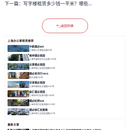
下一篇：
写字楼租赁多少钱一平米？哪些因素影响租金高低？
返回列表
上海办公室租赁推荐
中航德必WE
上海徐汇区漕溪北路45号
面积 15000㎡
分割 90~1100㎡
徐家汇C位
地铁上盖
豪华露台
格林德必易园
上海市普陀区中山北路1238号
面积 1854.17㎡
分割 150-400m²
高性价比
内环内
庭院办公
云景德必易园
上海市徐汇区冠生园路393号
面积 2781㎡
分割 60-500㎡
花园办公
精装办公
共享空间
德必老洋行1913
哈尔滨路160号
面积 7136㎡
分割 280-386㎡
老洋房
花园露台
甘泉德必易园
上海市普陀区交通路2447号
面积 7112.67㎡
分割 50-800m²
高性价比
中环内
近轨交
金汇德必易园
上海市闵行区吴中路1366号
面积 6851㎡
分割 52-900m²
闹中取静
绿色生态
庭院式
德必虹桥525
上海市闵行区金雨路55-59号
面积 7490㎡
分割 62-958m²
花园办公
共享空间
空间灵活分割
德必徐汇创意阁
上海市徐汇区冠生园路231号
面积 6393㎡
分割 50-500㎡
智慧办公
多元空间
创意LOFT
最新文章