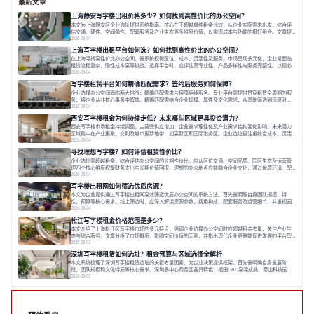
最新文章
上海静安写字楼出租价格多少？如何找到高性价比的办公空间？
本文为上海静安区企业选址提供系统指南。核心在于超越单纯租金比较，从企业实际需求出发，综合评
估交通、硬件、空间弹性、配套服务及产业生态等多维度价值，以实现成本与功能的挺好组合。文章提
出打破固定工位思维，采用精装灵活空间与共享配套以提升性价比，并通过不同规模企业的实际案例加
2026-08-04
以说明。之后指出，专业运营服务商提供的稳定环境、社群活动与产业集聚等增值服务，是很大化空间
上海写字楼出租平台如何选？如何找到高性价比的办公空间？
价值、助力企业成长的关键。对于许多在
在上海寻找高性价比办公空间，需系统权衡区位、成本、灵活性及服务。市场呈现多元化，企业常面临
租赁流程复杂、隐性成本高等挑战。选择平台时，应评估其专业性、产品多样性与服务完整性。以德必
为例，其提供从空间到生态的解决方案，通过特色园区、灵活产品和丰富配套，满足不同企业需求。企
2026-08-04
业应明确自身需求，实地考察，选择能支持长期发展、提升竞争力的办公空间。在上海寻找合适的办公
写字楼租赁平台如何精确匹配需求？签约后服务如何保障？
空间，对于企业行政负责人、中小企业主
企业选择办公空间面临两大挑战：精确匹配需求与保障后续服务。专业平台需提供贯穿租赁全周期的服
务，将企业从非核心事务中解放。精确匹配需结合企业规模、属性及文化需求，从基础筛选到深度对
接；签约后则需构建覆盖硬件运维、共享配套及专业物业的全周期保障体系。德必集团通过标准化服务
2026-08-04
与个性化运营结合，以全国布局和产业生态圈为企业提供稳定支持，体现了从信息撮合到深度服务的能
西安写字楼租金为何持续走低？未来哪些区域更具投资潜力？
力转变。在为企业寻找办公空间的过程中，
西安写字楼市场租金持续调整，主要受供应增加、企业需求理性化及产业需求结构变化影响。未来潜力
区域集中在产业集聚、交利及城市更新地带，如高新区和国际港务区。企业选址更注重综合成本、灵活
性与员工体验，倾向于提供全包式服务的办公空间。专业运营方通过空间优化与社群服务，助力企业成
2026-08-04
长，推动市场向多元化、高性价比方向发展。近年来，西安写字楼市场呈现出租金持续调整的态势，这
寻找理想写字楼？如何评估租赁性价比？
一现象引发了的广泛关注。作为西部重要
企业选址需超越租金，综合评估办公空间的长期性价比。应从区位交通、空间品质、园区生态及运营管
理四个核心维度权衡财务支出与长期价值回报。理想的办公地点应能融合企业文化，通过优质环境、配
套服务及社群资源赋能业务增长，实现成本与价值的平衡。对于许多正在成长或寻求稳定发展的企业而
2026-08-04
言，寻找一处合适的办公空间是一项至关重要的决策。这不仅关系到团队的日常工作效率与协作氛围，
写字楼出租网如何筛选优质房源？
更直接影响着企业的品牌形象、运营成本
本文为企业提供通过写字楼出租网高效筛选优质办公空间的系统方法。首先需明确自身团队规模、特
性、预算等核心需求。线上筛选时，应深入解读房源参数、费用构成、配套服务及运营细节，并重视园
区产业生态与交通区位价值。同时，需考察运营方的品牌背景与持续服务能力。完成线上初选后，必须
2026-08-04
进行线下实地验证，核对空间实景、测试设施、感受园区氛围并确认合同条款，从而做出精确决策。在
松江写字楼租金价格范围是多少？
数字化时代，写字楼出租网已成为企业寻找
本文介绍了上海松江区写字楼市场的多元特点，强调企业选择办公空间时应超越租金考量，关注产业生
态与综合服务。文章分析了市场概况、影响空间价值的因素，并指出现代企业更需能促进发展的平台型
空间。之后，以德必集团为例，说明运营方如何通过构建服务生态助力企业成长，建议企业系统评估需
2026-08-03
求与长期价值，选择匹配的发展载体。对于许多寻求在上海松江区设立或扩展办公空间的企业而言，了
深圳写字楼租赁如何选址？租金预算与区域选择全解析
解该区域的写字楼市场概况是决策的首先
本文系统梳理了深圳写字楼租赁选址的关键考量因素，为企业决策提供框架。首先需明确自身发展阶
段、团队规模和文化特质等核心需求。深圳多中心商务区各具特色：福田CBD高端成熟，南山科技园创
新活力强，前海具政策优势。除传统写字楼外，创意产业园注重生态与社群，适合文创、科技类企业。
2026-08-03
评估具体空间时，应关注布局实用性、配套设施及绿色环境。谈判签约需审慎处理租期、费用等合同条
款。选址是综合性战略决策，旨在让办公