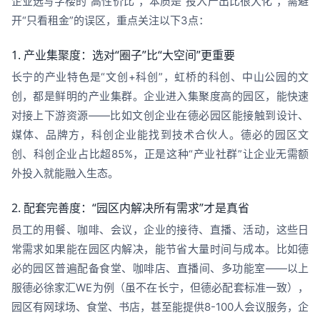
企业选写字楼的“高性价比”，本质是“投入产出比很大化”，需避
开“只看租金”的误区，重点关注以下3点：
1. 产业集聚度：选对“圈子”比“大空间”更重要
长宁的产业特色是“文创+科创”，虹桥的科创、中山公园的文
创，都是鲜明的产业集群。企业进入集聚度高的园区，能快速
对接上下游资源——比如文创企业在德必园区能接触到设计、
媒体、品牌方，科创企业能找到技术合伙人。德必的园区文
创、科创企业占比超85%，正是这种“产业社群”让企业无需额
外投入就能融入生态。
2. 配套完善度：“园区内解决所有需求”才是真省
员工的用餐、咖啡、会议，企业的接待、直播、活动，这些日
常需求如果能在园区内解决，能节省大量时间与成本。比如德
必的园区普遍配备食堂、咖啡店、直播间、多功能室——以上
服德必徐家汇WE为例（虽不在长宁，但德必配套标准一致），
园区有网球场、食堂、书店，甚至能提供8-100人会议服务，企