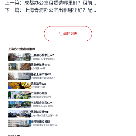
上一篇：
成都办公室租赁选哪里好？租前要避开的坑你了解吗？
下一篇：
上海青浦办公室出租哪里好？配套全高性价比房源怎么选？
返回列表
上海办公室出租推荐
上服德必徐家汇WE
上海市徐汇区文定路218号
面积 35523.42㎡
分割 30-1500㎡
创艺术
创意办公
舒适高效
德必老洋行1913
哈尔滨路160号
面积 7136㎡
分割 280-386㎡
老洋房
花园露台
德必上海书城WE
上海市黄浦区湖北路136号
面积 26678.65㎡
分割 50-1400m²
大师设计
潮流文创
垂直园区
德必法华525
法华镇路525号
面积 5428.17㎡
分割 60-800m²
文化
数字化
专业性
七宝德必易园
上海闵行区华中路6号
面积 25000㎡
分割 50-14000m²
近商圈
近轨交
全配套
同心德必运动LOFT
上海市虹口区柳营路8号
面积 20000㎡
分割 20-2000㎡
历史感
数字化
文体商旅一体
德必陆家嘴WE
上海市浦东新区乳山路233号
面积 7000㎡
分割 30-1000m²
智慧办公
森林里
西虹桥德必易园
上海市青浦区华徐公路605号
面积 36000㎡
分割 40-2400m²
花园办公
西虹桥
配套齐全