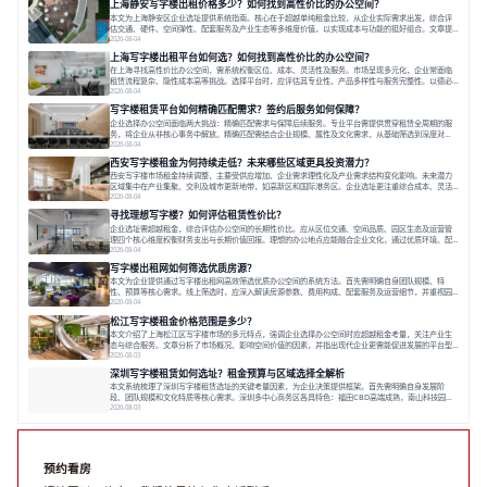
上海静安写字楼出租价格多少？如何找到高性价比的办公空间？
本文为上海静安区企业选址提供系统指南。核心在于超越单纯租金比较，从企业实际需求出发，综合评
估交通、硬件、空间弹性、配套服务及产业生态等多维度价值，以实现成本与功能的挺好组合。文章提
出打破固定工位思维，采用精装灵活空间与共享配套以提升性价比，并通过不同规模企业的实际案例加
2026-08-04
以说明。之后指出，专业运营服务商提供的稳定环境、社群活动与产业集聚等增值服务，是很大化空间
上海写字楼出租平台如何选？如何找到高性价比的办公空间？
价值、助力企业成长的关键。对于许多在
在上海寻找高性价比办公空间，需系统权衡区位、成本、灵活性及服务。市场呈现多元化，企业常面临
租赁流程复杂、隐性成本高等挑战。选择平台时，应评估其专业性、产品多样性与服务完整性。以德必
为例，其提供从空间到生态的解决方案，通过特色园区、灵活产品和丰富配套，满足不同企业需求。企
2026-08-04
业应明确自身需求，实地考察，选择能支持长期发展、提升竞争力的办公空间。在上海寻找合适的办公
写字楼租赁平台如何精确匹配需求？签约后服务如何保障？
空间，对于企业行政负责人、中小企业主
企业选择办公空间面临两大挑战：精确匹配需求与保障后续服务。专业平台需提供贯穿租赁全周期的服
务，将企业从非核心事务中解放。精确匹配需结合企业规模、属性及文化需求，从基础筛选到深度对
接；签约后则需构建覆盖硬件运维、共享配套及专业物业的全周期保障体系。德必集团通过标准化服务
2026-08-04
与个性化运营结合，以全国布局和产业生态圈为企业提供稳定支持，体现了从信息撮合到深度服务的能
西安写字楼租金为何持续走低？未来哪些区域更具投资潜力？
力转变。在为企业寻找办公空间的过程中，
西安写字楼市场租金持续调整，主要受供应增加、企业需求理性化及产业需求结构变化影响。未来潜力
区域集中在产业集聚、交利及城市更新地带，如高新区和国际港务区。企业选址更注重综合成本、灵活
性与员工体验，倾向于提供全包式服务的办公空间。专业运营方通过空间优化与社群服务，助力企业成
2026-08-04
长，推动市场向多元化、高性价比方向发展。近年来，西安写字楼市场呈现出租金持续调整的态势，这
寻找理想写字楼？如何评估租赁性价比？
一现象引发了的广泛关注。作为西部重要
企业选址需超越租金，综合评估办公空间的长期性价比。应从区位交通、空间品质、园区生态及运营管
理四个核心维度权衡财务支出与长期价值回报。理想的办公地点应能融合企业文化，通过优质环境、配
套服务及社群资源赋能业务增长，实现成本与价值的平衡。对于许多正在成长或寻求稳定发展的企业而
2026-08-04
言，寻找一处合适的办公空间是一项至关重要的决策。这不仅关系到团队的日常工作效率与协作氛围，
写字楼出租网如何筛选优质房源？
更直接影响着企业的品牌形象、运营成本
本文为企业提供通过写字楼出租网高效筛选优质办公空间的系统方法。首先需明确自身团队规模、特
性、预算等核心需求。线上筛选时，应深入解读房源参数、费用构成、配套服务及运营细节，并重视园
区产业生态与交通区位价值。同时，需考察运营方的品牌背景与持续服务能力。完成线上初选后，必须
2026-08-04
进行线下实地验证，核对空间实景、测试设施、感受园区氛围并确认合同条款，从而做出精确决策。在
松江写字楼租金价格范围是多少？
数字化时代，写字楼出租网已成为企业寻找
本文介绍了上海松江区写字楼市场的多元特点，强调企业选择办公空间时应超越租金考量，关注产业生
态与综合服务。文章分析了市场概况、影响空间价值的因素，并指出现代企业更需能促进发展的平台型
空间。之后，以德必集团为例，说明运营方如何通过构建服务生态助力企业成长，建议企业系统评估需
2026-08-03
求与长期价值，选择匹配的发展载体。对于许多寻求在上海松江区设立或扩展办公空间的企业而言，了
深圳写字楼租赁如何选址？租金预算与区域选择全解析
解该区域的写字楼市场概况是决策的首先
本文系统梳理了深圳写字楼租赁选址的关键考量因素，为企业决策提供框架。首先需明确自身发展阶
段、团队规模和文化特质等核心需求。深圳多中心商务区各具特色：福田CBD高端成熟，南山科技园创
新活力强，前海具政策优势。除传统写字楼外，创意产业园注重生态与社群，适合文创、科技类企业。
2026-08-03
评估具体空间时，应关注布局实用性、配套设施及绿色环境。谈判签约需审慎处理租期、费用等合同条
款。选址是综合性战略决策，旨在让办公
预约看房