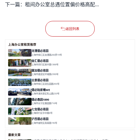
下一篇：
租间办公室总遇位置偏价格高配套差？这些潜在问题如何解决？
返回列表
上海办公室租赁推荐
龙漕德必易园
上海市徐汇区龙漕路200弄19号
面积 2352㎡
分割 60-500㎡
地铁为邻
独栋办公
园林风
金汇德必易园
上海市闵行区吴中路1366号
面积 6851㎡
分割 52-900m²
闹中取静
绿色生态
庭院式
嘉加德必易园
上海市嘉定区环城路2390号
面积 32000㎡
分割 25-1000㎡
灵动办公
创意办公
生态办公
云景德必易园
上海市徐汇区冠生园路393号
面积 2781㎡
分割 60-500㎡
花园办公
精装办公
共享空间
德必陆家嘴WE
上海市浦东新区乳山路233号
面积 7000㎡
分割 30-1000m²
智慧办公
森林里
德必愚园1890
上海市长宁区愚园路716号
面积 14976.8m²
分割 100-400m²
花园洋房
独栋建筑
欧式风格
七宝德必易园
上海闵行区华中路6号
面积 25000㎡
分割 50-14000m²
近商圈
近轨交
全配套
沪西德必易园
上海市普陀区真南路150号
面积 8377.7㎡
分割 30-1000m²
上海西
真如芯
文创地
最新文章