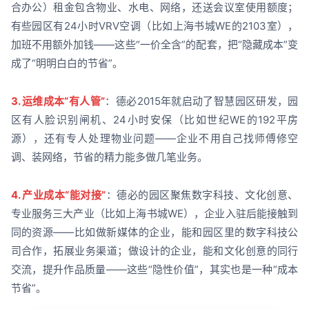
合办公）租金包含物业、水电、网络，还送会议室使用额度；
有些园区有24小时VRV空调（比如上海书城WE的2103室），
加班不用额外加钱——这些“一价全含”的配套，把“隐藏成本”变
成了“明明白白的节省”。
3. 运维成本“有人管”
：德必2015年就启动了智慧园区研发，园
区有人脸识别闸机、24小时安保（比如世纪WE的192平房
源），还有专人处理物业问题——企业不用自己找师傅修空
调、装网络，节省的精力能多做几笔业务。
4. 产业成本“能对接”
：德必的园区聚焦数字科技、文化创意、
专业服务三大产业（比如上海书城WE），企业入驻后能接触到
同的资源——比如做新媒体的企业，能和园区里的数字科技公
司合作，拓展业务渠道；做设计的企业，能和文化创意的同行
交流，提升作品质量——这些“隐性价值”，其实也是一种“成本
节省”。