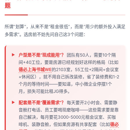
题
所谓“划算”，从来不是“租金很低”，而是“用少的额外投入满足
多需求”。选房前不妨先问自己这3个问题：
户型是不是“现成能用”？
团队有50人，需要10个隔
间+40工位，要是房源已经规划好这样的格局（比如
德必上海书城WE
的2103室，55工位+2隔间+会议室
+休闲区），就不用自己拆改装修，省了装修费和1-2
个月的等待时间——要知道，中小微企业停摆1个
月，损失可能比租JG得多。
配套是不是“覆盖需求”？
每天要开2小时会、需要静
音舱打电话、员工要喝现磨咖啡——这些需求要是靠
自己解决，每月要花3000-5000元租会议室、买咖
啡机、装静音舱，但如果房源有共享配套（比如
德必