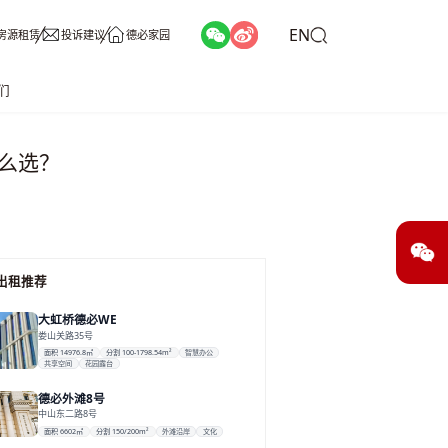
EN
房源租赁
投诉建议
德必家园
们
么选？
出租推荐
大虹桥德必WE
娄山关路35号
面积 14976.8㎡
分割 100-1798.54m²
智慧办公
共享空间
花园露台
德必外滩8号
中山东二路8号
面积 6602㎡
分割 150/200m²
外滩沿岸
文化