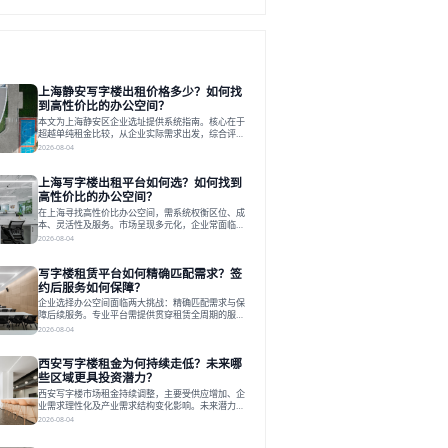
上海静安写字楼出租价格多少？如何找
到高性价比的办公空间？
本文为上海静安区企业选址提供系统指南。核心在于
超越单纯租金比较，从企业实际需求出发，综合评估
交通、硬件、空间弹性、配套服务及产业生态等多维
2026-08-04
度价值，以实现成本与功能的挺好组合。文章提出打
破固定工位思维，采用精装灵活空间与共享配套以提
上海写字楼出租平台如何选？如何找到
升性价比，并通过不同规模企业的实际案例加以说
明。之后指出，专业运营服务商提供的稳定环境、社
高性价比的办公空间？
群活动与产业集聚等增值服务，是很大化空间价值、
在上海寻找高性价比办公空间，需系统权衡区位、成
助力企业成长的关键。对于许多在
本、灵活性及服务。市场呈现多元化，企业常面临租
赁流程复杂、隐性成本高等挑战。选择平台时，应评
2026-08-04
估其专业性、产品多样性与服务完整性。以德必为
例，其提供从空间到生态的解决方案，通过特色园
写字楼租赁平台如何精确匹配需求？签
区、灵活产品和丰富配套，满足不同企业需求。企业
应明确自身需求，实地考察，选择能支持长期发展、
约后服务如何保障？
提升竞争力的办公空间。在上海寻找合适的办公空
企业选择办公空间面临两大挑战：精确匹配需求与保
间，对于企业行政负责人、中小企业主
障后续服务。专业平台需提供贯穿租赁全周期的服
务，将企业从非核心事务中解放。精确匹配需结合企
2026-08-04
业规模、属性及文化需求，从基础筛选到深度对接；
签约后则需构建覆盖硬件运维、共享配套及专业物业
西安写字楼租金为何持续走低？未来哪
的全周期保障体系。德必集团通过标准化服务与个性
化运营结合，以全国布局和产业生态圈为企业提供稳
些区域更具投资潜力？
定支持，体现了从信息撮合到深度服务的能力转变。
西安写字楼市场租金持续调整，主要受供应增加、企
在为企业寻找办公空间的过程中，
业需求理性化及产业需求结构变化影响。未来潜力区
域集中在产业集聚、交利及城市更新地带，如高新区
2026-08-04
和国际港务区。企业选址更注重综合成本、灵活性与
员工体验，倾向于提供全包式服务的办公空间。专业