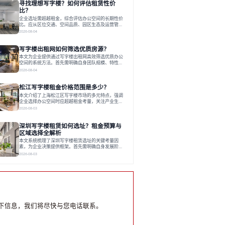
寻找理想写字楼？如何评估租赁性价
运营方通过空间优化与社群服务，助力企业成长，推
动市场向多元化、高性价比方向发展。近年来，西安
比？
写字楼市场呈现出租金持续调整的态势，这一现象引
企业选址需超越租金，综合评估办公空间的长期性价
发了的广泛关注。作为西部重要
比。应从区位交通、空间品质、园区生态及运营管理
四个核心维度权衡财务支出与长期价值回报。理想的
2026-08-04
办公地点应能融合企业文化，通过优质环境、配套服
务及社群资源赋能业务增长，实现成本与价值的平
写字楼出租网如何筛选优质房源？
衡。对于许多正在成长或寻求稳定发展的企业而言，
寻找一处合适的办公空间是一项至关重要的决策。这
本文为企业提供通过写字楼出租网高效筛选优质办公
不仅关系到团队的日常工作效率与协作氛围，更直接
空间的系统方法。首先需明确自身团队规模、特性、
影响着企业的品牌形象、运营成本
预算等核心需求。线上筛选时，应深入解读房源参
2026-08-04
数、费用构成、配套服务及运营细节，并重视园区产
业生态与交通区位价值。同时，需考察运营方的品牌
松江写字楼租金价格范围是多少？
背景与持续服务能力。完成线上初选后，必须进行线
下实地验证，核对空间实景、测试设施、感受园区氛
本文介绍了上海松江区写字楼市场的多元特点，强调
围并确认合同条款，从而做出精确决策。在数字化时
企业选择办公空间时应超越租金考量，关注产业生态
代，写字楼出租网已成为企业寻找
与综合服务。文章分析了市场概况、影响空间价值的
2026-08-03
因素，并指出现代企业更需能促进发展的平台型空
间。之后，以德必集团为例，说明运营方如何通过构
深圳写字楼租赁如何选址？租金预算与
建服务生态助力企业成长，建议企业系统评估需求与
长期价值，选择匹配的发展载体。对于许多寻求在上
区域选择全解析
海松江区设立或扩展办公空间的企业而言，了解该区
本文系统梳理了深圳写字楼租赁选址的关键考量因
域的写字楼市场概况是决策的首先
素，为企业决策提供框架。首先需明确自身发展阶
段、团队规模和文化特质等核心需求。深圳多中心商
2026-08-03
务区各具特色：福田CBD高端成熟，南山科技园创新
活力强，前海具政策优势。除传统写字楼外，创意产
业园注重生态与社群，适合文创、科技类企业。评估
具体空间时，应关注布局实用性、配套设施及绿色环
境。谈判签约需审慎处理租期、费用等合同条款。选
址是综合性战略决策，旨在让办公
下信息，我们将尽快与您电话联系。