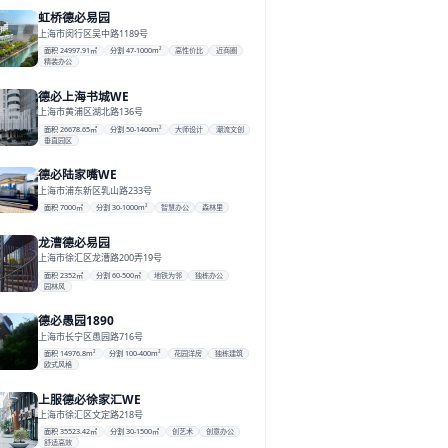
虹桥德必易园
上海市闵行区吴中路1189号
面积 24997.91㎡
分割 47-1000m²
高性价比
近商圈
精装办公
德必上海书城WE
上海市黄浦区湖北路136号
面积 26678.65㎡
分割 50-1400m²
大师设计
潮流文创
垂直园区
德必陆家嘴WE
上海市浦东新区乳山路233号
面积 7000㎡
分割 30-1000m²
智慧办公
森林里
龙漕德必易园
上海市徐汇区龙漕路200弄19号
面积 2352㎡
分割 60-500㎡
地铁为邻
独栋办公
园林风
德必愚园1890
上海市长宁区愚园路716号
面积 14976.8m²
分割 100-400m²
花园洋房
独栋建筑
欧式风格
上服德必徐家汇WE
上海市徐汇区文定路218号
面积 35523.42㎡
分割 30-1500㎡
创艺术
创意办公
舒适高效