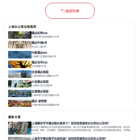
返回列表
上海办公室出租推荐
德必虹桥525
上海市闵行区金雨路55-59号
面积 7490㎡
分割 62-958m²
花园办公
共享空间
空间灵活分割
德必外滩8号
中山东二路8号
面积 6602㎡
分割 150/200m²
外滩沿岸
文化
中航德必WE
上海徐汇区漕溪北路45号
面积 15000㎡
分割 90~1100㎡
徐家汇C位
地铁上盖
豪华露台
德必法华525
法华镇路525号
面积 5428.17㎡
分割 60-800m²
文化
数字化
专业性
甘泉德必易园
上海市普陀区交通路2447号
面积 7112.67㎡
分割 50-800m²
高性价比
中环内
近轨交
七宝德必易园
上海闵行区华中路6号
面积 25000㎡
分割 50-14000m²
近商圈
近轨交
全配套
云景德必易园
上海市徐汇区冠生园路393号
面积 2781㎡
分割 60-500㎡
花园办公
精装办公
共享空间
德必·波特营
上海市浦东新区商城路889号
面积 20000㎡
分割 20-1000m²
花园独栋
自然赋能
圈层共享
最新文章
上海静安写字楼出租价格多少？如何找到高性价比的办公空间？
本文为上海静安区企业选址提供系统指南。核心在于超越单纯租金比较，从企业实际需求出发，综合评
估交通、硬件、空间弹性、配套服务及产业生态等多维度价值，以实现成本与功能的挺好组合。文章提
出打破固定工位思维，采用精装灵活空间与共享配套以提升性价比，并通过不同规模企业的实际案例加
2026-08-04
以说明。之后指出，专业运营服务商提供的稳定环境、社群活动与产业集聚等增值服务，是很大化空间
上海写字楼出租平台如何选？如何找到高性价比的办公空间？
价值、助力企业成长的关键。对于许多在