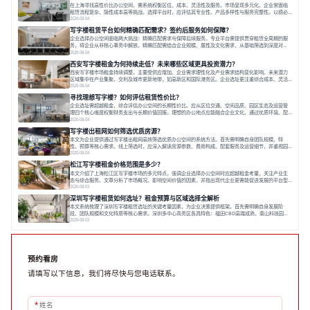
在上海寻找高性价比办公空间，需系统权衡区位、成本、灵活性及服务。市场呈现多元化，企业常面临
租赁流程复杂、隐性成本高等挑战。选择平台时，应评估其专业性、产品多样性与服务完整性。以德必
为例，其提供从空间到生态的解决方案，通过特色园区、灵活产品和丰富配套，满足不同企业需求。企
2026-08-04
业应明确自身需求，实地考察，选择能支持长期发展、提升竞争力的办公空间。在上海寻找合适的办公
写字楼租赁平台如何精确匹配需求？签约后服务如何保障？
空间，对于企业行政负责人、中小企业主
企业选择办公空间面临两大挑战：精确匹配需求与保障后续服务。专业平台需提供贯穿租赁全周期的服
务，将企业从非核心事务中解放。精确匹配需结合企业规模、属性及文化需求，从基础筛选到深度对
接；签约后则需构建覆盖硬件运维、共享配套及专业物业的全周期保障体系。德必集团通过标准化服务
2026-08-04
与个性化运营结合，以全国布局和产业生态圈为企业提供稳定支持，体现了从信息撮合到深度服务的能
西安写字楼租金为何持续走低？未来哪些区域更具投资潜力？
力转变。在为企业寻找办公空间的过程中，
西安写字楼市场租金持续调整，主要受供应增加、企业需求理性化及产业需求结构变化影响。未来潜力
区域集中在产业集聚、交利及城市更新地带，如高新区和国际港务区。企业选址更注重综合成本、灵活
性与员工体验，倾向于提供全包式服务的办公空间。专业运营方通过空间优化与社群服务，助力企业成
2026-08-04
长，推动市场向多元化、高性价比方向发展。近年来，西安写字楼市场呈现出租金持续调整的态势，这
寻找理想写字楼？如何评估租赁性价比？
一现象引发了的广泛关注。作为西部重要
企业选址需超越租金，综合评估办公空间的长期性价比。应从区位交通、空间品质、园区生态及运营管
理四个核心维度权衡财务支出与长期价值回报。理想的办公地点应能融合企业文化，通过优质环境、配
套服务及社群资源赋能业务增长，实现成本与价值的平衡。对于许多正在成长或寻求稳定发展的企业而
2026-08-04
言，寻找一处合适的办公空间是一项至关重要的决策。这不仅关系到团队的日常工作效率与协作氛围，
写字楼出租网如何筛选优质房源？
更直接影响着企业的品牌形象、运营成本
本文为企业提供通过写字楼出租网高效筛选优质办公空间的系统方法。首先需明确自身团队规模、特
性、预算等核心需求。线上筛选时，应深入解读房源参数、费用构成、配套服务及运营细节，并重视园
区产业生态与交通区位价值。同时，需考察运营方的品牌背景与持续服务能力。完成线上初选后，必须
2026-08-04
进行线下实地验证，核对空间实景、测试设施、感受园区氛围并确认合同条款，从而做出精确决策。在
松江写字楼租金价格范围是多少？
数字化时代，写字楼出租网已成为企业寻找
本文介绍了上海松江区写字楼市场的多元特点，强调企业选择办公空间时应超越租金考量，关注产业生
态与综合服务。文章分析了市场概况、影响空间价值的因素，并指出现代企业更需能促进发展的平台型
空间。之后，以德必集团为例，说明运营方如何通过构建服务生态助力企业成长，建议企业系统评估需
2026-08-03
求与长期价值，选择匹配的发展载体。对于许多寻求在上海松江区设立或扩展办公空间的企业而言，了
深圳写字楼租赁如何选址？租金预算与区域选择全解析
解该区域的写字楼市场概况是决策的首先
本文系统梳理了深圳写字楼租赁选址的关键考量因素，为企业决策提供框架。首先需明确自身发展阶
段、团队规模和文化特质等核心需求。深圳多中心商务区各具特色：福田CBD高端成熟，南山科技园创
新活力强，前海具政策优势。除传统写字楼外，创意产业园注重生态与社群，适合文创、科技类企业。
2026-08-03
评估具体空间时，应关注布局实用性、配套设施及绿色环境。谈判签约需审慎处理租期、费用等合同条
款。选址是综合性战略决策，旨在让办公
预约看房
请填写以下信息，我们将尽快与您电话联系。
*
姓名