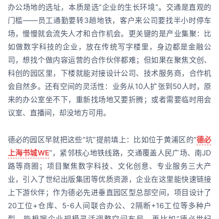
办公场地的选址，本质是选“企业的生长环境”。交通是直观的
门槛——员工通勤要转3趟地铁，客户来公司要找半小时停车
场，慢慢就会流失人才和合作机会。更关键的是产业集聚：比
如做数字科技的企业，放在传统写字楼里，身边都是金融公
司，想找个做内容运营的合作伙伴都难；但如果在聚焦文创、
科创的园区里，下楼就能对接设计公司、技术服务商，合作机
会自然多。还有空间的灵活性：业务从10人扩张到50人时，原
来的办公室坐不下，重新找场地又要折腾；或者需要临时用会
议室、直播间，却没地方可用。
德必的园区早就把这些“坑”提前填上：比如位于黄浦区的“
德必
上海书城WE
”，紧邻核心地铁线路，交通覆盖人民广场、南JD
路等商圈；项目聚焦数字科技、文化创意、专业服务三大产
业，引入了世纪出版集团等优质资源，企业在这里能快速链接
上下游伙伴；作为德必先进垂直园区型总部空间，项目设计了
20工位+仓库、5-6人间联合办公、2隔断+16工位等多种户
型，能根据企业规模灵活调整空间布局。再比如“德必世纪