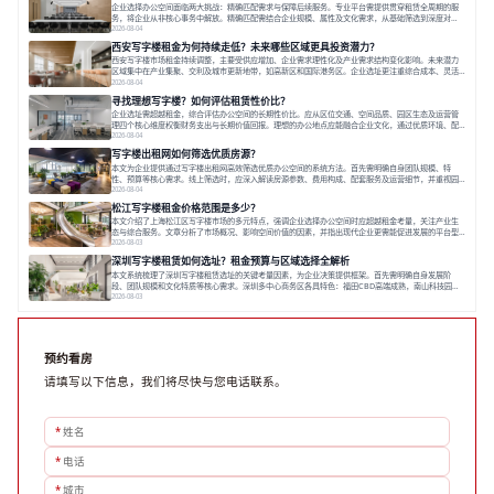
企业选择办公空间面临两大挑战：精确匹配需求与保障后续服务。专业平台需提供贯穿租赁全周期的服
务，将企业从非核心事务中解放。精确匹配需结合企业规模、属性及文化需求，从基础筛选到深度对
接；签约后则需构建覆盖硬件运维、共享配套及专业物业的全周期保障体系。德必集团通过标准化服务
2026-08-04
与个性化运营结合，以全国布局和产业生态圈为企业提供稳定支持，体现了从信息撮合到深度服务的能
西安写字楼租金为何持续走低？未来哪些区域更具投资潜力？
力转变。在为企业寻找办公空间的过程中，
西安写字楼市场租金持续调整，主要受供应增加、企业需求理性化及产业需求结构变化影响。未来潜力
区域集中在产业集聚、交利及城市更新地带，如高新区和国际港务区。企业选址更注重综合成本、灵活
性与员工体验，倾向于提供全包式服务的办公空间。专业运营方通过空间优化与社群服务，助力企业成
2026-08-04
长，推动市场向多元化、高性价比方向发展。近年来，西安写字楼市场呈现出租金持续调整的态势，这
寻找理想写字楼？如何评估租赁性价比？
一现象引发了的广泛关注。作为西部重要
企业选址需超越租金，综合评估办公空间的长期性价比。应从区位交通、空间品质、园区生态及运营管
理四个核心维度权衡财务支出与长期价值回报。理想的办公地点应能融合企业文化，通过优质环境、配
套服务及社群资源赋能业务增长，实现成本与价值的平衡。对于许多正在成长或寻求稳定发展的企业而
2026-08-04
言，寻找一处合适的办公空间是一项至关重要的决策。这不仅关系到团队的日常工作效率与协作氛围，
写字楼出租网如何筛选优质房源？
更直接影响着企业的品牌形象、运营成本
本文为企业提供通过写字楼出租网高效筛选优质办公空间的系统方法。首先需明确自身团队规模、特
性、预算等核心需求。线上筛选时，应深入解读房源参数、费用构成、配套服务及运营细节，并重视园
区产业生态与交通区位价值。同时，需考察运营方的品牌背景与持续服务能力。完成线上初选后，必须
2026-08-04
进行线下实地验证，核对空间实景、测试设施、感受园区氛围并确认合同条款，从而做出精确决策。在
松江写字楼租金价格范围是多少？
数字化时代，写字楼出租网已成为企业寻找
本文介绍了上海松江区写字楼市场的多元特点，强调企业选择办公空间时应超越租金考量，关注产业生
态与综合服务。文章分析了市场概况、影响空间价值的因素，并指出现代企业更需能促进发展的平台型
空间。之后，以德必集团为例，说明运营方如何通过构建服务生态助力企业成长，建议企业系统评估需
2026-08-03
求与长期价值，选择匹配的发展载体。对于许多寻求在上海松江区设立或扩展办公空间的企业而言，了
深圳写字楼租赁如何选址？租金预算与区域选择全解析
解该区域的写字楼市场概况是决策的首先
本文系统梳理了深圳写字楼租赁选址的关键考量因素，为企业决策提供框架。首先需明确自身发展阶
段、团队规模和文化特质等核心需求。深圳多中心商务区各具特色：福田CBD高端成熟，南山科技园创
新活力强，前海具政策优势。除传统写字楼外，创意产业园注重生态与社群，适合文创、科技类企业。
2026-08-03
评估具体空间时，应关注布局实用性、配套设施及绿色环境。谈判签约需审慎处理租期、费用等合同条
款。选址是综合性战略决策，旨在让办公
预约看房
请填写以下信息，我们将尽快与您电话联系。
*
姓名
*
电话
*
城市