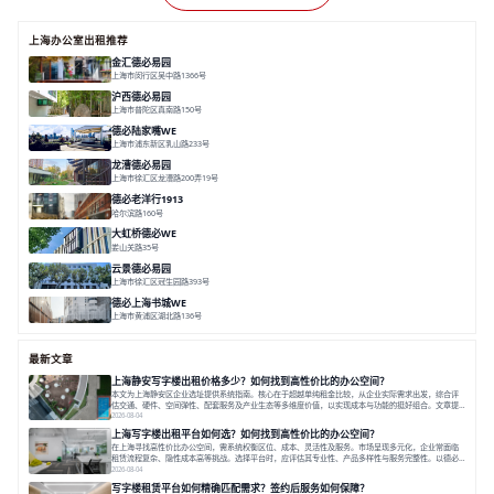
上海办公室出租推荐
金汇德必易园
上海市闵行区吴中路1366号
面积 6851㎡
分割 52-900m²
闹中取静
绿色生态
庭院式
沪西德必易园
上海市普陀区真南路150号
面积 8377.7㎡
分割 30-1000m²
上海西
真如芯
文创地
德必陆家嘴WE
上海市浦东新区乳山路233号
面积 7000㎡
分割 30-1000m²
智慧办公
森林里
龙漕德必易园
上海市徐汇区龙漕路200弄19号
面积 2352㎡
分割 60-500㎡
地铁为邻
独栋办公
园林风
德必老洋行1913
哈尔滨路160号
面积 7136㎡
分割 280-386㎡
老洋房
花园露台
大虹桥德必WE
娄山关路35号
面积 14976.8㎡
分割 100-1798.54m²
智慧办公
共享空间
花园露台
云景德必易园
上海市徐汇区冠生园路393号
面积 2781㎡
分割 60-500㎡
花园办公
精装办公
共享空间
德必上海书城WE
上海市黄浦区湖北路136号
面积 26678.65㎡
分割 50-1400m²
大师设计
潮流文创
垂直园区
最新文章
上海静安写字楼出租价格多少？如何找到高性价比的办公空间？
本文为上海静安区企业选址提供系统指南。核心在于超越单纯租金比较，从企业实际需求出发，综合评
估交通、硬件、空间弹性、配套服务及产业生态等多维度价值，以实现成本与功能的挺好组合。文章提
出打破固定工位思维，采用精装灵活空间与共享配套以提升性价比，并通过不同规模企业的实际案例加
2026-08-04
以说明。之后指出，专业运营服务商提供的稳定环境、社群活动与产业集聚等增值服务，是很大化空间
上海写字楼出租平台如何选？如何找到高性价比的办公空间？
价值、助力企业成长的关键。对于许多在
在上海寻找高性价比办公空间，需系统权衡区位、成本、灵活性及服务。市场呈现多元化，企业常面临
租赁流程复杂、隐性成本高等挑战。选择平台时，应评估其专业性、产品多样性与服务完整性。以德必
为例，其提供从空间到生态的解决方案，通过特色园区、灵活产品和丰富配套，满足不同企业需求。企
2026-08-04
业应明确自身需求，实地考察，选择能支持长期发展、提升竞争力的办公空间。在上海寻找合适的办公
写字楼租赁平台如何精确匹配需求？签约后服务如何保障？
空间，对于企业行政负责人、中小企业主