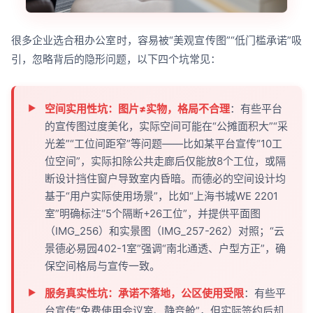
很多企业选合租办公室时，容易被“美观宣传图”“低门槛承诺”吸
引，忽略背后的隐形问题，以下四个坑常见：
空间实用性坑：图片≠实物，格局不合理
：有些平台
的宣传图过度美化，实际空间可能在“公摊面积大”“采
光差”“工位间距窄”等问题——比如某平台宣传“10工
位空间”，实际扣除公共走廊后仅能放8个工位，或隔
断设计挡住窗户导致室内昏暗。而德必的空间设计均
基于“用户实际使用场景”，比如“上海书城WE 2201
室”明确标注“5个隔断+26工位”，并提供平面图
（IMG_256）和实景图（IMG_257-262）对照；“云
景德必易园402-1室”强调“南北通透、户型方正”，确
保空间格局与宣传一致。
服务真实性坑：承诺不落地，公区使用受限
：有些平
台宣传“免费使用会议室、静音舱”，但实际签约后却