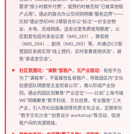
要求“按小时额外付费”，或预约时被告知“已被其他租
户占用”。德必的联合办公空间则明确“服务边界”——
比如“德必世纪WE·2楼联合办公”标注“一价全含物
业、水电、无线网络，送会议室免费使用额度”，公
区配套包括共享会议室（IMG_261）、静音舱
（IMG_264）、剧场（IMG_265）等，并通过ICS智
慧园区系统实现“线上预约、实时查看使用状态”，避
免“承诺变空谈”。
社区氛围坑：“凑数”型租户，无产业联动
：有些平台
为了“满租率”，不管属性乱收租户，导致园区内“文化
创意团队隔壁是五金贸易公司”，难以形成产业协
同。德必的园区则聚焦“产业定位”——比如“上海书城
WE”明确聚焦“数字科技、文化创意、专业服务”三大
产业，引入世纪出版集团等优质文化企业，定期举办
“数字文化沙龙”“创意设计 workshop”等活动，促进
租户间的资源链接。