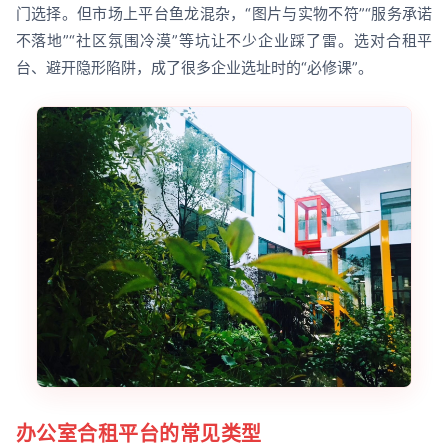
门选择。但市场上平台鱼龙混杂，“图片与实物不符”“服务承诺
不落地”“社区氛围冷漠”等坑让不少企业踩了雷。选对合租平
台、避开隐形陷阱，成了很多企业选址时的“必修课”。
办公室合租平台的常见类型