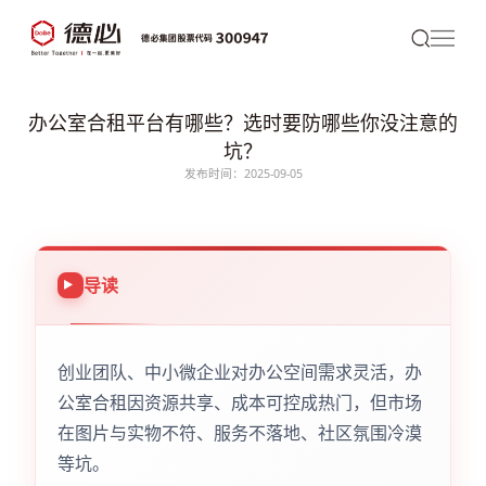
办公室合租平台有哪些？选时要防哪些你没注意的
坑？
发布时间：2025-09-05
导读
创业团队、中小微企业对办公空间需求灵活，办
公室合租因资源共享、成本可控成热门，但市场
在图片与实物不符、服务不落地、社区氛围冷漠
等坑。