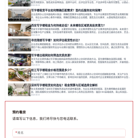
租赁流程复杂、隐性成本高等挑战。选择平台时，应评估其专业性、产品多样性与服务完整性。以德必
为例，其提供从空间到生态的解决方案，通过特色园区、灵活产品和丰富配套，满足不同企业需求。企
2026-08-04
业应明确自身需求，实地考察，选择能支持长期发展、提升竞争力的办公空间。在上海寻找合适的办公
写字楼租赁平台如何精确匹配需求？签约后服务如何保障？
空间，对于企业行政负责人、中小企业主
企业选择办公空间面临两大挑战：精确匹配需求与保障后续服务。专业平台需提供贯穿租赁全周期的服
务，将企业从非核心事务中解放。精确匹配需结合企业规模、属性及文化需求，从基础筛选到深度对
接；签约后则需构建覆盖硬件运维、共享配套及专业物业的全周期保障体系。德必集团通过标准化服务
2026-08-04
与个性化运营结合，以全国布局和产业生态圈为企业提供稳定支持，体现了从信息撮合到深度服务的能
西安写字楼租金为何持续走低？未来哪些区域更具投资潜力？
力转变。在为企业寻找办公空间的过程中，
西安写字楼市场租金持续调整，主要受供应增加、企业需求理性化及产业需求结构变化影响。未来潜力
区域集中在产业集聚、交利及城市更新地带，如高新区和国际港务区。企业选址更注重综合成本、灵活
性与员工体验，倾向于提供全包式服务的办公空间。专业运营方通过空间优化与社群服务，助力企业成
2026-08-04
长，推动市场向多元化、高性价比方向发展。近年来，西安写字楼市场呈现出租金持续调整的态势，这
寻找理想写字楼？如何评估租赁性价比？
一现象引发了的广泛关注。作为西部重要
企业选址需超越租金，综合评估办公空间的长期性价比。应从区位交通、空间品质、园区生态及运营管
理四个核心维度权衡财务支出与长期价值回报。理想的办公地点应能融合企业文化，通过优质环境、配
套服务及社群资源赋能业务增长，实现成本与价值的平衡。对于许多正在成长或寻求稳定发展的企业而
2026-08-04
言，寻找一处合适的办公空间是一项至关重要的决策。这不仅关系到团队的日常工作效率与协作氛围，
写字楼出租网如何筛选优质房源？
更直接影响着企业的品牌形象、运营成本
本文为企业提供通过写字楼出租网高效筛选优质办公空间的系统方法。首先需明确自身团队规模、特
性、预算等核心需求。线上筛选时，应深入解读房源参数、费用构成、配套服务及运营细节，并重视园
区产业生态与交通区位价值。同时，需考察运营方的品牌背景与持续服务能力。完成线上初选后，必须
2026-08-04
进行线下实地验证，核对空间实景、测试设施、感受园区氛围并确认合同条款，从而做出精确决策。在
松江写字楼租金价格范围是多少？
数字化时代，写字楼出租网已成为企业寻找
本文介绍了上海松江区写字楼市场的多元特点，强调企业选择办公空间时应超越租金考量，关注产业生
态与综合服务。文章分析了市场概况、影响空间价值的因素，并指出现代企业更需能促进发展的平台型
空间。之后，以德必集团为例，说明运营方如何通过构建服务生态助力企业成长，建议企业系统评估需
2026-08-03
求与长期价值，选择匹配的发展载体。对于许多寻求在上海松江区设立或扩展办公空间的企业而言，了
深圳写字楼租赁如何选址？租金预算与区域选择全解析
解该区域的写字楼市场概况是决策的首先
本文系统梳理了深圳写字楼租赁选址的关键考量因素，为企业决策提供框架。首先需明确自身发展阶
段、团队规模和文化特质等核心需求。深圳多中心商务区各具特色：福田CBD高端成熟，南山科技园创
新活力强，前海具政策优势。除传统写字楼外，创意产业园注重生态与社群，适合文创、科技类企业。
2026-08-03
评估具体空间时，应关注布局实用性、配套设施及绿色环境。谈判签约需审慎处理租期、费用等合同条
款。选址是综合性战略决策，旨在让办公
预约看房
请填写以下信息，我们将尽快与您电话联系。
*
姓名