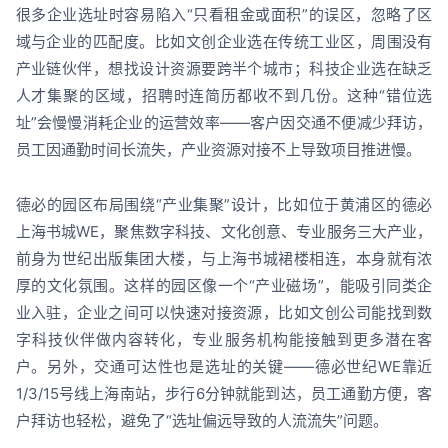
很多企业选址时容易陷入“只看租金或面积”的误区，忽略了区
域与企业的匹配度。比如文创企业选在传统工业区，周围没有
产业链伙伴，想找设计资源要跨半个城市；科技企业选在缺乏
人才集聚的区域，招聘时连简历都收不到几份。这种“错位选
址”会慢慢消耗企业的运营效率——客户因交通不便减少拜访，
员工因通勤时间长流失，产业资源对接不上导致项目推进慢。
德必的园区布局围绕“产业集聚”设计，比如位于黄浦区的德必
上海书城WE，聚焦数字科技、文化创意、专业服务三大产业，
前身为世纪出版集团大楼，与上海书城裙楼相连，本身就有浓
厚的文化氛围。这样的园区像一个“产业磁场”，能吸引同类企
业入驻，企业之间可以快速对接资源，比如文创公司能找到数
字科技伙伴做内容转化，专业服务机构能接触到更多潜在客
户。另外，交通可达性也是选址的关键——德必世纪WE靠近
1/3/15号线上海南站，步行6分钟就能到达，员工通勤方便，客
户拜访也轻松，避免了“选址偏远导致的人流流失”问题。