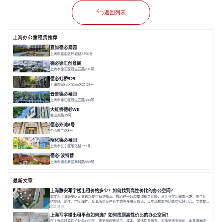
返回列表
上海办公室租赁推荐
嘉加德必易园
上海市嘉定区环城路2390号
面积 32000㎡
分割 25-1000㎡
灵动办公
创意办公
生态办公
德必徐汇创意阁
上海市徐汇区冠生园路231号
面积 6393㎡
分割 50-500㎡
智慧办公
多元空间
创意LOFT
德必虹桥525
上海市闵行区金雨路55-59号
面积 7490㎡
分割 62-958m²
花园办公
共享空间
空间灵活分割
云景德必易园
上海市徐汇区冠生园路393号
面积 2781㎡
分割 60-500㎡
花园办公
精装办公
共享空间
大虹桥德必WE
娄山关路35号
面积 14976.8㎡
分割 100-1798.54m²
智慧办公
共享空间
花园露台
德必外滩8号
中山东二路8号
面积 6602㎡
分割 150/200m²
外滩沿岸
文化
昭化德必易园
上海市长宁区昭化路357号
面积 12466㎡
分割 43-150㎡
花园办公
共享空间
德必·波特营
上海市浦东新区商城路889号
面积 20000㎡
分割 20-1000m²
花园独栋
自然赋能
圈层共享
最新文章
上海静安写字楼出租价格多少？如何找到高性价比的办公空间？
本文为上海静安区企业选址提供系统指南。核心在于超越单纯租金比较，从企业实际需求出发，综合评
估交通、硬件、空间弹性、配套服务及产业生态等多维度价值，以实现成本与功能的挺好组合。文章提
出打破固定工位思维，采用精装灵活空间与共享配套以提升性价比，并通过不同规模企业的实际案例加
2026-08-04
以说明。之后指出，专业运营服务商提供的稳定环境、社群活动与产业集聚等增值服务，是很大化空间
上海写字楼出租平台如何选？如何找到高性价比的办公空间？
价值、助力企业成长的关键。对于许多在
在上海寻找高性价比办公空间，需系统权衡区位、成本、灵活性及服务。市场呈现多元化，企业常面临