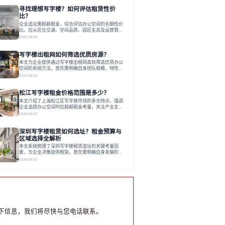
员工体验，倾向于提供全包式服务的办公空间。专业
寻找理想写字楼？如何评估租赁性价
运营方通过空间优化与社群服务，助力企业成长，推
动市场向多元化、高性价比方向发展。近年来，西安
比？
写字楼市场呈现出租金持续调整的态势，这一现象引
企业选址需超越租金，综合评估办公空间的长期性价
发了的广泛关注。作为西部重要
比。应从区位交通、空间品质、园区生态及运营管理
四个核心维度权衡财务支出与长期价值回报。理想的
2026-08-04
办公地点应能融合企业文化，通过优质环境、配套服
务及社群资源赋能业务增长，实现成本与价值的平
写字楼出租网如何筛选优质房源？
衡。对于许多正在成长或寻求稳定发展的企业而言，
寻找一处合适的办公空间是一项至关重要的决策。这
本文为企业提供通过写字楼出租网高效筛选优质办公
不仅关系到团队的日常工作效率与协作氛围，更直接
空间的系统方法。首先需明确自身团队规模、特性、
影响着企业的品牌形象、运营成本
预算等核心需求。线上筛选时，应深入解读房源参
2026-08-04
数、费用构成、配套服务及运营细节，并重视园区产
业生态与交通区位价值。同时，需考察运营方的品牌
松江写字楼租金价格范围是多少？
背景与持续服务能力。完成线上初选后，必须进行线
下实地验证，核对空间实景、测试设施、感受园区氛
本文介绍了上海松江区写字楼市场的多元特点，强调
围并确认合同条款，从而做出精确决策。在数字化时
企业选择办公空间时应超越租金考量，关注产业生态
代，写字楼出租网已成为企业寻找
与综合服务。文章分析了市场概况、影响空间价值的
2026-08-03
因素，并指出现代企业更需能促进发展的平台型空
间。之后，以德必集团为例，说明运营方如何通过构
深圳写字楼租赁如何选址？租金预算与
建服务生态助力企业成长，建议企业系统评估需求与
长期价值，选择匹配的发展载体。对于许多寻求在上
区域选择全解析
海松江区设立或扩展办公空间的企业而言，了解该区
本文系统梳理了深圳写字楼租赁选址的关键考量因
域的写字楼市场概况是决策的首先
素，为企业决策提供框架。首先需明确自身发展阶
段、团队规模和文化特质等核心需求。深圳多中心商
2026-08-03
务区各具特色：福田CBD高端成熟，南山科技园创新
活力强，前海具政策优势。除传统写字楼外，创意产
业园注重生态与社群，适合文创、科技类企业。评估
具体空间时，应关注布局实用性、配套设施及绿色环
境。谈判签约需审慎处理租期、费用等合同条款。选
址是综合性战略决策，旨在让办公
下信息，我们将尽快与您电话联系。