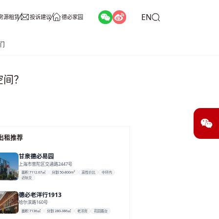
EN
房源租赁
投诉建议
德必家园
们
空间？
出租推荐
甘泉德必易园
上海市普陀区交通路2447号
面积 7112.67㎡
分割 50-800m²
高性价比
中环内
近轨交
德必老洋行1913
哈尔滨路160号
面积 7136㎡
分割 280-386㎡
老洋房
花园露台