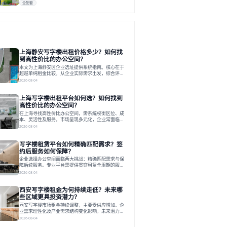
全配套
上海静安写字楼出租价格多少？如何找
到高性价比的办公空间？
本文为上海静安区企业选址提供系统指南。核心在于
超越单纯租金比较，从企业实际需求出发，综合评估
交通、硬件、空间弹性、配套服务及产业生态等多维
2026-08-04
度价值，以实现成本与功能的挺好组合。文章提出打
破固定工位思维，采用精装灵活空间与共享配套以提
上海写字楼出租平台如何选？如何找到
升性价比，并通过不同规模企业的实际案例加以说
明。之后指出，专业运营服务商提供的稳定环境、社
高性价比的办公空间？
群活动与产业集聚等增值服务，是很大化空间价值、
在上海寻找高性价比办公空间，需系统权衡区位、成
助力企业成长的关键。对于许多在
本、灵活性及服务。市场呈现多元化，企业常面临租
赁流程复杂、隐性成本高等挑战。选择平台时，应评
2026-08-04
估其专业性、产品多样性与服务完整性。以德必为
例，其提供从空间到生态的解决方案，通过特色园
写字楼租赁平台如何精确匹配需求？签
区、灵活产品和丰富配套，满足不同企业需求。企业
应明确自身需求，实地考察，选择能支持长期发展、
约后服务如何保障？
提升竞争力的办公空间。在上海寻找合适的办公空
企业选择办公空间面临两大挑战：精确匹配需求与保
间，对于企业行政负责人、中小企业主
障后续服务。专业平台需提供贯穿租赁全周期的服
务，将企业从非核心事务中解放。精确匹配需结合企
2026-08-04
业规模、属性及文化需求，从基础筛选到深度对接；
签约后则需构建覆盖硬件运维、共享配套及专业物业
西安写字楼租金为何持续走低？未来哪
的全周期保障体系。德必集团通过标准化服务与个性
化运营结合，以全国布局和产业生态圈为企业提供稳
些区域更具投资潜力？
定支持，体现了从信息撮合到深度服务的能力转变。
西安写字楼市场租金持续调整，主要受供应增加、企
在为企业寻找办公空间的过程中，
业需求理性化及产业需求结构变化影响。未来潜力区
域集中在产业集聚、交利及城市更新地带，如高新区
2026-08-04
和国际港务区。企业选址更注重综合成本、灵活性与