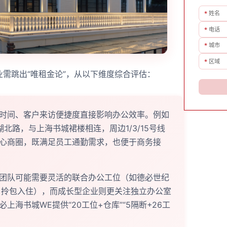
*
姓名
*
电话
*
城市
*
区域
需跳出“唯租金论”，从以下维度综合评估：
时间、客户来访便捷度直接影响办公效率。例如
北路，与上海书城裙楼相连，周边1/3/15号线
心商圈，既满足员工通勤需求，也便于商务接
团队可能需要灵活的联合办公工位（如德必世纪
具、拎包入住），而成长型企业则更关注独立办公室
海书城WE提供“20工位+仓库”“5隔断+26工