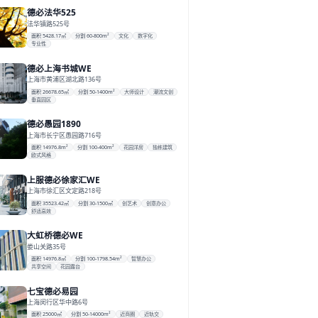
德必法华525
法华镇路525号
面积 5428.17㎡
分割 60-800m²
文化
数字化
专业性
德必上海书城WE
上海市黄浦区湖北路136号
面积 26678.65㎡
分割 50-1400m²
大师设计
潮流文创
垂直园区
德必愚园1890
上海市长宁区愚园路716号
面积 14976.8m²
分割 100-400m²
花园洋房
独栋建筑
欧式风格
上服德必徐家汇WE
上海市徐汇区文定路218号
面积 35523.42㎡
分割 30-1500㎡
创艺术
创意办公
舒适高效
大虹桥德必WE
娄山关路35号
面积 14976.8㎡
分割 100-1798.54m²
智慧办公
共享空间
花园露台
七宝德必易园
上海闵行区华中路6号
面积 25000㎡
分割 50-14000m²
近商圈
近轨交