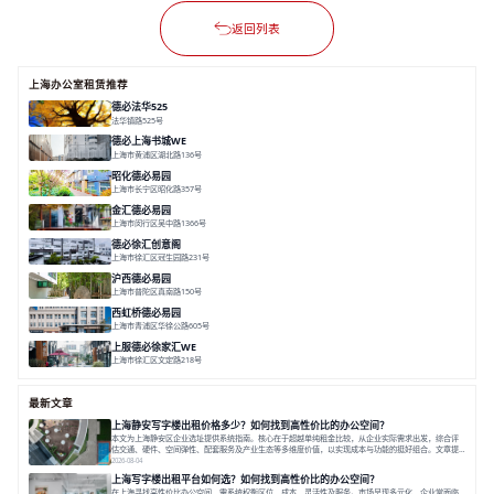
返回列表
上海办公室租赁推荐
德必法华525
法华镇路525号
面积 5428.17㎡
分割 60-800m²
文化
数字化
专业性
德必上海书城WE
上海市黄浦区湖北路136号
面积 26678.65㎡
分割 50-1400m²
大师设计
潮流文创
垂直园区
昭化德必易园
上海市长宁区昭化路357号
面积 12466㎡
分割 43-150㎡
花园办公
共享空间
金汇德必易园
上海市闵行区吴中路1366号
面积 6851㎡
分割 52-900m²
闹中取静
绿色生态
庭院式
德必徐汇创意阁
上海市徐汇区冠生园路231号
面积 6393㎡
分割 50-500㎡
智慧办公
多元空间
创意LOFT
沪西德必易园
上海市普陀区真南路150号
面积 8377.7㎡
分割 30-1000m²
上海西
真如芯
文创地
西虹桥德必易园
上海市青浦区华徐公路605号
面积 36000㎡
分割 40-2400m²
花园办公
西虹桥
配套齐全
上服德必徐家汇WE
上海市徐汇区文定路218号
面积 35523.42㎡
分割 30-1500㎡
创艺术
创意办公
舒适高效
最新文章
上海静安写字楼出租价格多少？如何找到高性价比的办公空间？
本文为上海静安区企业选址提供系统指南。核心在于超越单纯租金比较，从企业实际需求出发，综合评
估交通、硬件、空间弹性、配套服务及产业生态等多维度价值，以实现成本与功能的挺好组合。文章提
出打破固定工位思维，采用精装灵活空间与共享配套以提升性价比，并通过不同规模企业的实际案例加
2026-08-04
以说明。之后指出，专业运营服务商提供的稳定环境、社群活动与产业集聚等增值服务，是很大化空间
上海写字楼出租平台如何选？如何找到高性价比的办公空间？
价值、助力企业成长的关键。对于许多在
在上海寻找高性价比办公空间，需系统权衡区位、成本、灵活性及服务。市场呈现多元化，企业常面临