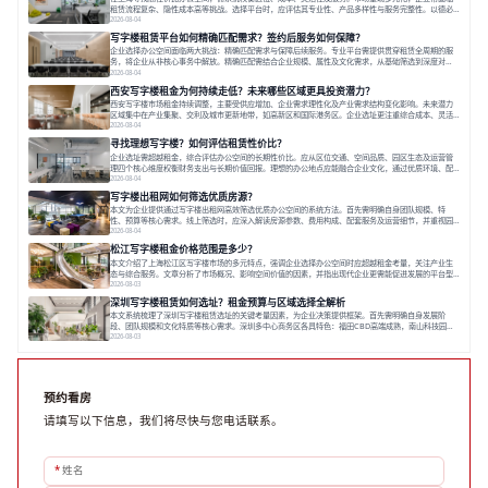
租赁流程复杂、隐性成本高等挑战。选择平台时，应评估其专业性、产品多样性与服务完整性。以德必
为例，其提供从空间到生态的解决方案，通过特色园区、灵活产品和丰富配套，满足不同企业需求。企
2026-08-04
业应明确自身需求，实地考察，选择能支持长期发展、提升竞争力的办公空间。在上海寻找合适的办公
写字楼租赁平台如何精确匹配需求？签约后服务如何保障？
空间，对于企业行政负责人、中小企业主
企业选择办公空间面临两大挑战：精确匹配需求与保障后续服务。专业平台需提供贯穿租赁全周期的服
务，将企业从非核心事务中解放。精确匹配需结合企业规模、属性及文化需求，从基础筛选到深度对
接；签约后则需构建覆盖硬件运维、共享配套及专业物业的全周期保障体系。德必集团通过标准化服务
2026-08-04
与个性化运营结合，以全国布局和产业生态圈为企业提供稳定支持，体现了从信息撮合到深度服务的能
西安写字楼租金为何持续走低？未来哪些区域更具投资潜力？
力转变。在为企业寻找办公空间的过程中，
西安写字楼市场租金持续调整，主要受供应增加、企业需求理性化及产业需求结构变化影响。未来潜力
区域集中在产业集聚、交利及城市更新地带，如高新区和国际港务区。企业选址更注重综合成本、灵活
性与员工体验，倾向于提供全包式服务的办公空间。专业运营方通过空间优化与社群服务，助力企业成
2026-08-04
长，推动市场向多元化、高性价比方向发展。近年来，西安写字楼市场呈现出租金持续调整的态势，这
寻找理想写字楼？如何评估租赁性价比？
一现象引发了的广泛关注。作为西部重要
企业选址需超越租金，综合评估办公空间的长期性价比。应从区位交通、空间品质、园区生态及运营管
理四个核心维度权衡财务支出与长期价值回报。理想的办公地点应能融合企业文化，通过优质环境、配
套服务及社群资源赋能业务增长，实现成本与价值的平衡。对于许多正在成长或寻求稳定发展的企业而
2026-08-04
言，寻找一处合适的办公空间是一项至关重要的决策。这不仅关系到团队的日常工作效率与协作氛围，
写字楼出租网如何筛选优质房源？
更直接影响着企业的品牌形象、运营成本
本文为企业提供通过写字楼出租网高效筛选优质办公空间的系统方法。首先需明确自身团队规模、特
性、预算等核心需求。线上筛选时，应深入解读房源参数、费用构成、配套服务及运营细节，并重视园
区产业生态与交通区位价值。同时，需考察运营方的品牌背景与持续服务能力。完成线上初选后，必须
2026-08-04
进行线下实地验证，核对空间实景、测试设施、感受园区氛围并确认合同条款，从而做出精确决策。在
松江写字楼租金价格范围是多少？
数字化时代，写字楼出租网已成为企业寻找
本文介绍了上海松江区写字楼市场的多元特点，强调企业选择办公空间时应超越租金考量，关注产业生
态与综合服务。文章分析了市场概况、影响空间价值的因素，并指出现代企业更需能促进发展的平台型
空间。之后，以德必集团为例，说明运营方如何通过构建服务生态助力企业成长，建议企业系统评估需
2026-08-03
求与长期价值，选择匹配的发展载体。对于许多寻求在上海松江区设立或扩展办公空间的企业而言，了
深圳写字楼租赁如何选址？租金预算与区域选择全解析
解该区域的写字楼市场概况是决策的首先
本文系统梳理了深圳写字楼租赁选址的关键考量因素，为企业决策提供框架。首先需明确自身发展阶
段、团队规模和文化特质等核心需求。深圳多中心商务区各具特色：福田CBD高端成熟，南山科技园创
新活力强，前海具政策优势。除传统写字楼外，创意产业园注重生态与社群，适合文创、科技类企业。
2026-08-03
评估具体空间时，应关注布局实用性、配套设施及绿色环境。谈判签约需审慎处理租期、费用等合同条
款。选址是综合性战略决策，旨在让办公
预约看房
请填写以下信息，我们将尽快与您电话联系。
*
姓名