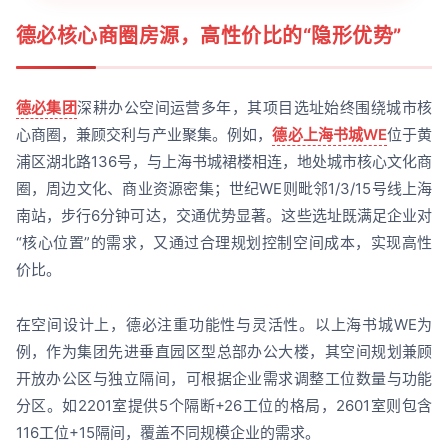
德必核心商圈房源，高性价比的“隐形优势”
德必集团
深耕办公空间运营多年，其项目选址始终围绕城市核
心商圈，兼顾交利与产业聚集。例如，
德必上海书城WE
位于黄
浦区湖北路136号，与上海书城裙楼相连，地处城市核心文化商
圈，周边文化、商业资源密集；世纪WE则毗邻1/3/15号线上海
南站，步行6分钟可达，交通优势显著。这些选址既满足企业对
“核心位置”的需求，又通过合理规划控制空间成本，实现高性
价比。
在空间设计上，德必注重功能性与灵活性。以上海书城WE为
例，作为集团先进垂直园区型总部办公大楼，其空间规划兼顾
开放办公区与独立隔间，可根据企业需求调整工位数量与功能
分区。如2201室提供5个隔断+26工位的格局，2601室则包含
116工位+15隔间，覆盖不同规模企业的需求。