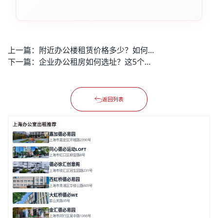
上一篇：
附近办公楼租赁价格多少？如何找到性价比高的办公空间？
下一篇：
企业办公租房如何选址？这5个关键因素帮你找到理想办公空间
返回列表
上海办公室出租推荐
嘉加德必易园
上海市嘉定区环城路2390号
面积 32000㎡
分割 25-1000㎡
灵动办公
创意办公
生态办公
同心德必运动LOFT
上海市虹口区柳营路8号
面积 20000㎡
分割 20-2000㎡
历史感
数字化
文体商旅一体
德必徐汇创意阁
上海市徐汇区冠生园路231号
面积 6393㎡
分割 50-500㎡
智慧办公
多元空间
创意LOFT
西虹桥德必易园
上海市青浦区华徐公路605号
面积 36000㎡
分割 40-2400m²
花园办公
西虹桥
配套齐全
大虹桥德必WE
娄山关路35号
面积 14976.8㎡
分割 100-1798.54m²
智慧办公
共享空间
花园露台
金汇德必易园
上海市闵行区吴中路1366号