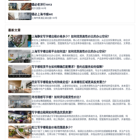
面积 6851㎡
分割 52-900m²
闹中取静
绿色生态
庭院式
德必老洋行1913
哈尔滨路160号
面积 7136㎡
分割 280-386㎡
老洋房
花园露台
德必上海书城WE
上海市黄浦区湖北路136号
面积 26678.65㎡
分割 50-1400m²
大师设计
潮流文创
垂直园区
最新文章
上海静安写字楼出租价格多少？如何找到高性价比的办公空间？
本文为上海静安区企业选址提供系统指南。核心在于超越单纯租金比较，从企业实际需求出发，综合评
估交通、硬件、空间弹性、配套服务及产业生态等多维度价值，以实现成本与功能的挺好组合。文章提
出打破固定工位思维，采用精装灵活空间与共享配套以提升性价比，并通过不同规模企业的实际案例加
2026-08-04
以说明。之后指出，专业运营服务商提供的稳定环境、社群活动与产业集聚等增值服务，是很大化空间
上海写字楼出租平台如何选？如何找到高性价比的办公空间？
价值、助力企业成长的关键。对于许多在
在上海寻找高性价比办公空间，需系统权衡区位、成本、灵活性及服务。市场呈现多元化，企业常面临
租赁流程复杂、隐性成本高等挑战。选择平台时，应评估其专业性、产品多样性与服务完整性。以德必
为例，其提供从空间到生态的解决方案，通过特色园区、灵活产品和丰富配套，满足不同企业需求。企
2026-08-04
业应明确自身需求，实地考察，选择能支持长期发展、提升竞争力的办公空间。在上海寻找合适的办公
写字楼租赁平台如何精确匹配需求？签约后服务如何保障？
空间，对于企业行政负责人、中小企业主
企业选择办公空间面临两大挑战：精确匹配需求与保障后续服务。专业平台需提供贯穿租赁全周期的服
务，将企业从非核心事务中解放。精确匹配需结合企业规模、属性及文化需求，从基础筛选到深度对
接；签约后则需构建覆盖硬件运维、共享配套及专业物业的全周期保障体系。德必集团通过标准化服务
2026-08-04
与个性化运营结合，以全国布局和产业生态圈为企业提供稳定支持，体现了从信息撮合到深度服务的能
西安写字楼租金为何持续走低？未来哪些区域更具投资潜力？
力转变。在为企业寻找办公空间的过程中，
西安写字楼市场租金持续调整，主要受供应增加、企业需求理性化及产业需求结构变化影响。未来潜力
区域集中在产业集聚、交利及城市更新地带，如高新区和国际港务区。企业选址更注重综合成本、灵活
性与员工体验，倾向于提供全包式服务的办公空间。专业运营方通过空间优化与社群服务，助力企业成
2026-08-04
长，推动市场向多元化、高性价比方向发展。近年来，西安写字楼市场呈现出租金持续调整的态势，这
寻找理想写字楼？如何评估租赁性价比？
一现象引发了的广泛关注。作为西部重要
企业选址需超越租金，综合评估办公空间的长期性价比。应从区位交通、空间品质、园区生态及运营管
理四个核心维度权衡财务支出与长期价值回报。理想的办公地点应能融合企业文化，通过优质环境、配
套服务及社群资源赋能业务增长，实现成本与价值的平衡。对于许多正在成长或寻求稳定发展的企业而
2026-08-04
言，寻找一处合适的办公空间是一项至关重要的决策。这不仅关系到团队的日常工作效率与协作氛围，
写字楼出租网如何筛选优质房源？
更直接影响着企业的品牌形象、运营成本
本文为企业提供通过写字楼出租网高效筛选优质办公空间的系统方法。首先需明确自身团队规模、特
性、预算等核心需求。线上筛选时，应深入解读房源参数、费用构成、配套服务及运营细节，并重视园
区产业生态与交通区位价值。同时，需考察运营方的品牌背景与持续服务能力。完成线上初选后，必须
2026-08-04
进行线下实地验证，核对空间实景、测试设施、感受园区氛围并确认合同条款，从而做出精确决策。在
松江写字楼租金价格范围是多少？
数字化时代，写字楼出租网已成为企业寻找
本文介绍了上海松江区写字楼市场的多元特点，强调企业选择办公空间时应超越租金考量，关注产业生
态与综合服务。文章分析了市场概况、影响空间价值的因素，并指出现代企业更需能促进发展的平台型
空间。之后，以德必集团为例，说明运营方如何通过构建服务生态助力企业成长，建议企业系统评估需
2026-08-03