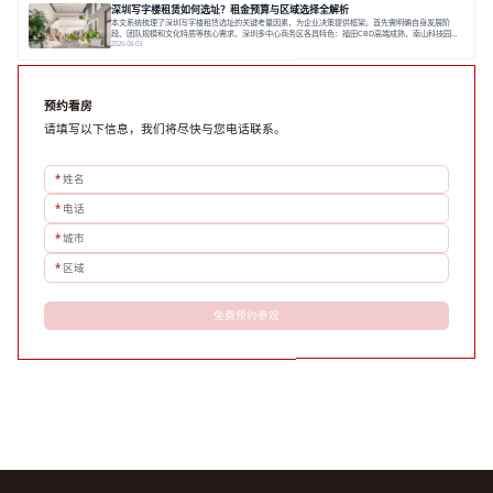
求与长期价值，选择匹配的发展载体。对于许多寻求在上海松江区设立或扩展办公空间的企业而言，了
深圳写字楼租赁如何选址？租金预算与区域选择全解析
解该区域的写字楼市场概况是决策的首先
本文系统梳理了深圳写字楼租赁选址的关键考量因素，为企业决策提供框架。首先需明确自身发展阶
段、团队规模和文化特质等核心需求。深圳多中心商务区各具特色：福田CBD高端成熟，南山科技园创
新活力强，前海具政策优势。除传统写字楼外，创意产业园注重生态与社群，适合文创、科技类企业。
2026-08-03
评估具体空间时，应关注布局实用性、配套设施及绿色环境。谈判签约需审慎处理租期、费用等合同条
款。选址是综合性战略决策，旨在让办公
预约看房
请填写以下信息，我们将尽快与您电话联系。
*
姓名
*
电话
*
城市
*
区域
免费预约参观