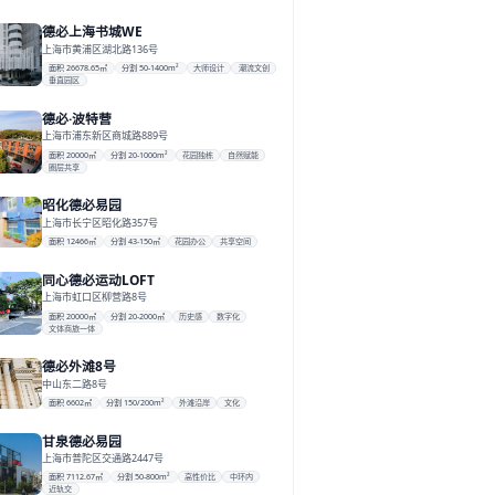
德必上海书城WE
上海市黄浦区湖北路136号
面积 26678.65㎡
分割 50-1400m²
大师设计
潮流文创
垂直园区
德必·波特营
上海市浦东新区商城路889号
面积 20000㎡
分割 20-1000m²
花园独栋
自然赋能
圈层共享
昭化德必易园
上海市长宁区昭化路357号
面积 12466㎡
分割 43-150㎡
花园办公
共享空间
同心德必运动LOFT
上海市虹口区柳营路8号
面积 20000㎡
分割 20-2000㎡
历史感
数字化
文体商旅一体
德必外滩8号
中山东二路8号
面积 6602㎡
分割 150/200m²
外滩沿岸
文化
甘泉德必易园
上海市普陀区交通路2447号
面积 7112.67㎡
分割 50-800m²
高性价比
中环内
近轨交