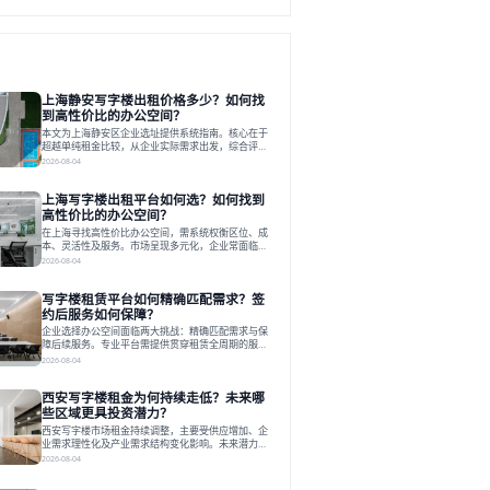
上海静安写字楼出租价格多少？如何找
到高性价比的办公空间？
本文为上海静安区企业选址提供系统指南。核心在于
超越单纯租金比较，从企业实际需求出发，综合评估
交通、硬件、空间弹性、配套服务及产业生态等多维
2026-08-04
度价值，以实现成本与功能的挺好组合。文章提出打
破固定工位思维，采用精装灵活空间与共享配套以提
上海写字楼出租平台如何选？如何找到
升性价比，并通过不同规模企业的实际案例加以说
明。之后指出，专业运营服务商提供的稳定环境、社
高性价比的办公空间？
群活动与产业集聚等增值服务，是很大化空间价值、
在上海寻找高性价比办公空间，需系统权衡区位、成
助力企业成长的关键。对于许多在
本、灵活性及服务。市场呈现多元化，企业常面临租
赁流程复杂、隐性成本高等挑战。选择平台时，应评
2026-08-04
估其专业性、产品多样性与服务完整性。以德必为
例，其提供从空间到生态的解决方案，通过特色园
写字楼租赁平台如何精确匹配需求？签
区、灵活产品和丰富配套，满足不同企业需求。企业
应明确自身需求，实地考察，选择能支持长期发展、
约后服务如何保障？
提升竞争力的办公空间。在上海寻找合适的办公空
企业选择办公空间面临两大挑战：精确匹配需求与保
间，对于企业行政负责人、中小企业主
障后续服务。专业平台需提供贯穿租赁全周期的服
务，将企业从非核心事务中解放。精确匹配需结合企
2026-08-04
业规模、属性及文化需求，从基础筛选到深度对接；
签约后则需构建覆盖硬件运维、共享配套及专业物业
西安写字楼租金为何持续走低？未来哪
的全周期保障体系。德必集团通过标准化服务与个性
化运营结合，以全国布局和产业生态圈为企业提供稳
些区域更具投资潜力？
定支持，体现了从信息撮合到深度服务的能力转变。
西安写字楼市场租金持续调整，主要受供应增加、企
在为企业寻找办公空间的过程中，
业需求理性化及产业需求结构变化影响。未来潜力区
域集中在产业集聚、交利及城市更新地带，如高新区
2026-08-04
和国际港务区。企业选址更注重综合成本、灵活性与
员工体验，倾向于提供全包式服务的办公空间。专业