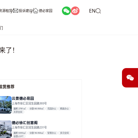
EN
房源租赁
投诉建议
德必家园
们
来了！
租赁推荐
云景德必易园
上海市徐汇区冠生园路393号
面积 2781㎡
分割 60-500㎡
花园办公
精装办公
共享空间
德必徐汇创意阁
上海市徐汇区冠生园路231号
面积 6393㎡
分割 50-500㎡
智慧办公
多元空间
创意LOFT