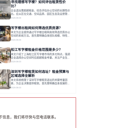
寻找理想写字楼？如何评估租赁性价
运营方通过空间优化与社群服务，助力企业成长，推
动市场向多元化、高性价比方向发展。近年来，西安
比？
写字楼市场呈现出租金持续调整的态势，这一现象引
企业选址需超越租金，综合评估办公空间的长期性价
发了的广泛关注。作为西部重要
比。应从区位交通、空间品质、园区生态及运营管理
四个核心维度权衡财务支出与长期价值回报。理想的
2026-08-04
办公地点应能融合企业文化，通过优质环境、配套服
务及社群资源赋能业务增长，实现成本与价值的平
写字楼出租网如何筛选优质房源？
衡。对于许多正在成长或寻求稳定发展的企业而言，
寻找一处合适的办公空间是一项至关重要的决策。这
本文为企业提供通过写字楼出租网高效筛选优质办公
不仅关系到团队的日常工作效率与协作氛围，更直接
空间的系统方法。首先需明确自身团队规模、特性、
影响着企业的品牌形象、运营成本
预算等核心需求。线上筛选时，应深入解读房源参
2026-08-04
数、费用构成、配套服务及运营细节，并重视园区产
业生态与交通区位价值。同时，需考察运营方的品牌
松江写字楼租金价格范围是多少？
背景与持续服务能力。完成线上初选后，必须进行线
下实地验证，核对空间实景、测试设施、感受园区氛
本文介绍了上海松江区写字楼市场的多元特点，强调
围并确认合同条款，从而做出精确决策。在数字化时
企业选择办公空间时应超越租金考量，关注产业生态
代，写字楼出租网已成为企业寻找
与综合服务。文章分析了市场概况、影响空间价值的
2026-08-03
因素，并指出现代企业更需能促进发展的平台型空
间。之后，以德必集团为例，说明运营方如何通过构
深圳写字楼租赁如何选址？租金预算与
建服务生态助力企业成长，建议企业系统评估需求与
长期价值，选择匹配的发展载体。对于许多寻求在上
区域选择全解析
海松江区设立或扩展办公空间的企业而言，了解该区
本文系统梳理了深圳写字楼租赁选址的关键考量因
域的写字楼市场概况是决策的首先
素，为企业决策提供框架。首先需明确自身发展阶
段、团队规模和文化特质等核心需求。深圳多中心商
2026-08-03
务区各具特色：福田CBD高端成熟，南山科技园创新
活力强，前海具政策优势。除传统写字楼外，创意产
业园注重生态与社群，适合文创、科技类企业。评估
具体空间时，应关注布局实用性、配套设施及绿色环
境。谈判签约需审慎处理租期、费用等合同条款。选
址是综合性战略决策，旨在让办公
下信息，我们将尽快与您电话联系。