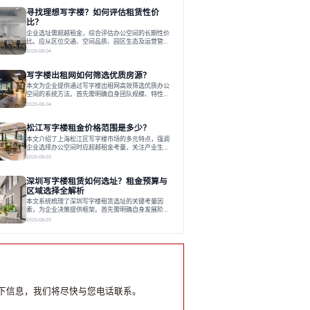
员工体验，倾向于提供全包式服务的办公空间。专业
寻找理想写字楼？如何评估租赁性价
运营方通过空间优化与社群服务，助力企业成长，推
动市场向多元化、高性价比方向发展。近年来，西安
比？
写字楼市场呈现出租金持续调整的态势，这一现象引
企业选址需超越租金，综合评估办公空间的长期性价
发了的广泛关注。作为西部重要
比。应从区位交通、空间品质、园区生态及运营管理
四个核心维度权衡财务支出与长期价值回报。理想的
2026-08-04
办公地点应能融合企业文化，通过优质环境、配套服
务及社群资源赋能业务增长，实现成本与价值的平
写字楼出租网如何筛选优质房源？
衡。对于许多正在成长或寻求稳定发展的企业而言，
寻找一处合适的办公空间是一项至关重要的决策。这
本文为企业提供通过写字楼出租网高效筛选优质办公
不仅关系到团队的日常工作效率与协作氛围，更直接
空间的系统方法。首先需明确自身团队规模、特性、
影响着企业的品牌形象、运营成本
预算等核心需求。线上筛选时，应深入解读房源参
2026-08-04
数、费用构成、配套服务及运营细节，并重视园区产
业生态与交通区位价值。同时，需考察运营方的品牌
松江写字楼租金价格范围是多少？
背景与持续服务能力。完成线上初选后，必须进行线
下实地验证，核对空间实景、测试设施、感受园区氛
本文介绍了上海松江区写字楼市场的多元特点，强调
围并确认合同条款，从而做出精确决策。在数字化时
企业选择办公空间时应超越租金考量，关注产业生态
代，写字楼出租网已成为企业寻找
与综合服务。文章分析了市场概况、影响空间价值的
2026-08-03
因素，并指出现代企业更需能促进发展的平台型空
间。之后，以德必集团为例，说明运营方如何通过构
深圳写字楼租赁如何选址？租金预算与
建服务生态助力企业成长，建议企业系统评估需求与
长期价值，选择匹配的发展载体。对于许多寻求在上
区域选择全解析
海松江区设立或扩展办公空间的企业而言，了解该区
本文系统梳理了深圳写字楼租赁选址的关键考量因
域的写字楼市场概况是决策的首先
素，为企业决策提供框架。首先需明确自身发展阶
段、团队规模和文化特质等核心需求。深圳多中心商
2026-08-03
务区各具特色：福田CBD高端成熟，南山科技园创新
活力强，前海具政策优势。除传统写字楼外，创意产
业园注重生态与社群，适合文创、科技类企业。评估
具体空间时，应关注布局实用性、配套设施及绿色环
境。谈判签约需审慎处理租期、费用等合同条款。选
址是综合性战略决策，旨在让办公
下信息，我们将尽快与您电话联系。