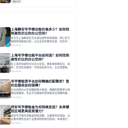
圈层共享
上海静安写字楼出租价格多少？如何找
到高性价比的办公空间？
本文为上海静安区企业选址提供系统指南。核心在于
超越单纯租金比较，从企业实际需求出发，综合评估
交通、硬件、空间弹性、配套服务及产业生态等多维
2026-08-04
度价值，以实现成本与功能的挺好组合。文章提出打
破固定工位思维，采用精装灵活空间与共享配套以提
上海写字楼出租平台如何选？如何找到
升性价比，并通过不同规模企业的实际案例加以说
明。之后指出，专业运营服务商提供的稳定环境、社
高性价比的办公空间？
群活动与产业集聚等增值服务，是很大化空间价值、
在上海寻找高性价比办公空间，需系统权衡区位、成
助力企业成长的关键。对于许多在
本、灵活性及服务。市场呈现多元化，企业常面临租
赁流程复杂、隐性成本高等挑战。选择平台时，应评
2026-08-04
估其专业性、产品多样性与服务完整性。以德必为
例，其提供从空间到生态的解决方案，通过特色园
写字楼租赁平台如何精确匹配需求？签
区、灵活产品和丰富配套，满足不同企业需求。企业
应明确自身需求，实地考察，选择能支持长期发展、
约后服务如何保障？
提升竞争力的办公空间。在上海寻找合适的办公空
企业选择办公空间面临两大挑战：精确匹配需求与保
间，对于企业行政负责人、中小企业主
障后续服务。专业平台需提供贯穿租赁全周期的服
务，将企业从非核心事务中解放。精确匹配需结合企
2026-08-04
业规模、属性及文化需求，从基础筛选到深度对接；
签约后则需构建覆盖硬件运维、共享配套及专业物业
西安写字楼租金为何持续走低？未来哪
的全周期保障体系。德必集团通过标准化服务与个性
化运营结合，以全国布局和产业生态圈为企业提供稳
些区域更具投资潜力？
定支持，体现了从信息撮合到深度服务的能力转变。
西安写字楼市场租金持续调整，主要受供应增加、企
在为企业寻找办公空间的过程中，
业需求理性化及产业需求结构变化影响。未来潜力区
域集中在产业集聚、交利及城市更新地带，如高新区
2026-08-04
和国际港务区。企业选址更注重综合成本、灵活性与