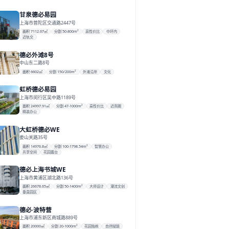
甘泉德必易园
上海市普陀区交通路2447号
面积 7112.67㎡
分割 50-800m²
高性价比
中环内
近轨交
德必外滩8号
中山东二路8号
面积 6602㎡
分割 150/200m²
外滩沿岸
文化
虹桥德必易园
上海市闵行区吴中路1189号
面积 24997.91㎡
分割 47-1000m²
高性价比
近商圈
精装办公
大虹桥德必WE
娄山关路35号
面积 14976.8㎡
分割 100-1798.54m²
智慧办公
共享空间
花园露台
德必上海书城WE
上海市黄浦区湖北路136号
面积 26678.65㎡
分割 50-1400m²
大师设计
潮流文创
垂直园区
德必·波特营
上海市浦东新区商城路889号
面积 20000㎡
分割 20-1000m²
花园独栋
自然赋能