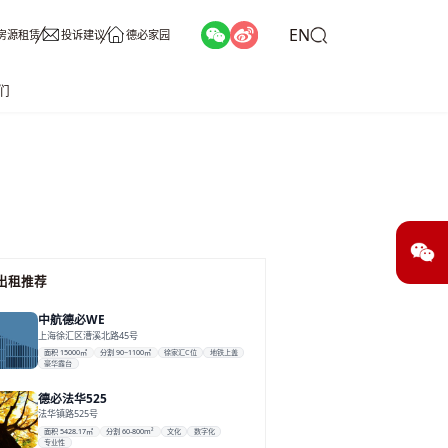
EN
房源租赁
投诉建议
德必家园
们
出租推荐
中航德必WE
上海徐汇区漕溪北路45号
面积 15000㎡
分割 90~1100㎡
徐家汇C位
地铁上盖
豪华露台
德必法华525
法华镇路525号
面积 5428.17㎡
分割 60-800m²
文化
数字化
专业性