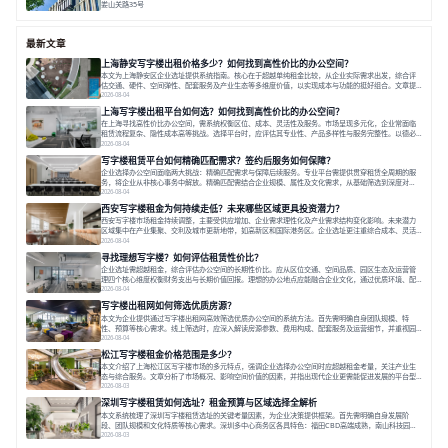
娄山关路35号
面积 14976.8㎡
分割 100-1798.54m²
智慧办公
共享空间
花园露台
最新文章
上海静安写字楼出租价格多少？如何找到高性价比的办公空间？
本文为上海静安区企业选址提供系统指南。核心在于超越单纯租金比较，从企业实际需求出发，综合评
估交通、硬件、空间弹性、配套服务及产业生态等多维度价值，以实现成本与功能的挺好组合。文章提
出打破固定工位思维，采用精装灵活空间与共享配套以提升性价比，并通过不同规模企业的实际案例加
2026-08-04
以说明。之后指出，专业运营服务商提供的稳定环境、社群活动与产业集聚等增值服务，是很大化空间
上海写字楼出租平台如何选？如何找到高性价比的办公空间？
价值、助力企业成长的关键。对于许多在
在上海寻找高性价比办公空间，需系统权衡区位、成本、灵活性及服务。市场呈现多元化，企业常面临
租赁流程复杂、隐性成本高等挑战。选择平台时，应评估其专业性、产品多样性与服务完整性。以德必
为例，其提供从空间到生态的解决方案，通过特色园区、灵活产品和丰富配套，满足不同企业需求。企
2026-08-04
业应明确自身需求，实地考察，选择能支持长期发展、提升竞争力的办公空间。在上海寻找合适的办公
写字楼租赁平台如何精确匹配需求？签约后服务如何保障？
空间，对于企业行政负责人、中小企业主
企业选择办公空间面临两大挑战：精确匹配需求与保障后续服务。专业平台需提供贯穿租赁全周期的服
务，将企业从非核心事务中解放。精确匹配需结合企业规模、属性及文化需求，从基础筛选到深度对
接；签约后则需构建覆盖硬件运维、共享配套及专业物业的全周期保障体系。德必集团通过标准化服务
2026-08-04
与个性化运营结合，以全国布局和产业生态圈为企业提供稳定支持，体现了从信息撮合到深度服务的能
西安写字楼租金为何持续走低？未来哪些区域更具投资潜力？
力转变。在为企业寻找办公空间的过程中，
西安写字楼市场租金持续调整，主要受供应增加、企业需求理性化及产业需求结构变化影响。未来潜力
区域集中在产业集聚、交利及城市更新地带，如高新区和国际港务区。企业选址更注重综合成本、灵活
性与员工体验，倾向于提供全包式服务的办公空间。专业运营方通过空间优化与社群服务，助力企业成
2026-08-04
长，推动市场向多元化、高性价比方向发展。近年来，西安写字楼市场呈现出租金持续调整的态势，这
寻找理想写字楼？如何评估租赁性价比？
一现象引发了的广泛关注。作为西部重要
企业选址需超越租金，综合评估办公空间的长期性价比。应从区位交通、空间品质、园区生态及运营管
理四个核心维度权衡财务支出与长期价值回报。理想的办公地点应能融合企业文化，通过优质环境、配
套服务及社群资源赋能业务增长，实现成本与价值的平衡。对于许多正在成长或寻求稳定发展的企业而
2026-08-04
言，寻找一处合适的办公空间是一项至关重要的决策。这不仅关系到团队的日常工作效率与协作氛围，
写字楼出租网如何筛选优质房源？
更直接影响着企业的品牌形象、运营成本
本文为企业提供通过写字楼出租网高效筛选优质办公空间的系统方法。首先需明确自身团队规模、特
性、预算等核心需求。线上筛选时，应深入解读房源参数、费用构成、配套服务及运营细节，并重视园
区产业生态与交通区位价值。同时，需考察运营方的品牌背景与持续服务能力。完成线上初选后，必须
2026-08-04
进行线下实地验证，核对空间实景、测试设施、感受园区氛围并确认合同条款，从而做出精确决策。在
松江写字楼租金价格范围是多少？
数字化时代，写字楼出租网已成为企业寻找
本文介绍了上海松江区写字楼市场的多元特点，强调企业选择办公空间时应超越租金考量，关注产业生
态与综合服务。文章分析了市场概况、影响空间价值的因素，并指出现代企业更需能促进发展的平台型
空间。之后，以德必集团为例，说明运营方如何通过构建服务生态助力企业成长，建议企业系统评估需
2026-08-03
求与长期价值，选择匹配的发展载体。对于许多寻求在上海松江区设立或扩展办公空间的企业而言，了
深圳写字楼租赁如何选址？租金预算与区域选择全解析
解该区域的写字楼市场概况是决策的首先
本文系统梳理了深圳写字楼租赁选址的关键考量因素，为企业决策提供框架。首先需明确自身发展阶
段、团队规模和文化特质等核心需求。深圳多中心商务区各具特色：福田CBD高端成熟，南山科技园创
新活力强，前海具政策优势。除传统写字楼外，创意产业园注重生态与社群，适合文创、科技类企业。
2026-08-03
评估具体空间时，应关注布局实用性、配套设施及绿色环境。谈判签约需审慎处理租期、费用等合同条