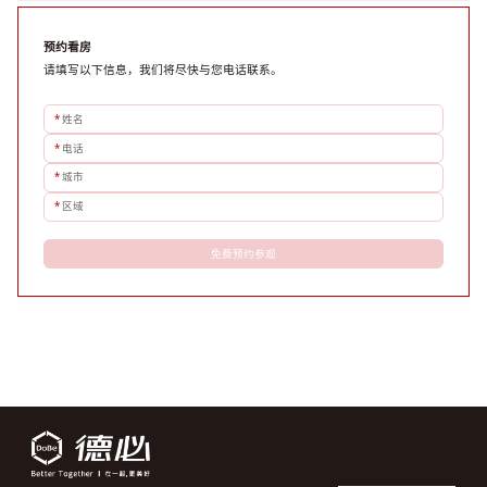
款。选址是综合性战略决策，旨在让办公
预约看房
请填写以下信息，我们将尽快与您电话联系。
*
姓名
*
电话
*
城市
*
区域
免费预约参观