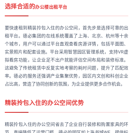
选择合适的
办公楼出租平台
要快速租到精装拎包入住的办公空间，首先步是选择可靠的出
租平台。德必集团的在线系统覆盖了上海、北京、杭州等十余
个城市，用户可以通过平台直观查看房源详情，包括平面图、
实景照片和配套设施。平台采用智慧园区管理系统，支持VR虚
拟看房功能，让企业足不出户就能评估空间布局和装修标准。
这避免了传统租赁中反复实地考察的耗时问题，提升了匹配效
率。德必的服务还强调产业集聚优势，园区内文创和科创企业
占比高，营造了协同创新的氛围，为企业提供更多合作机会。
精装拎包入住的办公空间优势
精装拎包入住的办公空间省去了企业自行装修和购置家具的环
节，直接降低了运营门槛。德必的园区如上海书城WE，提供标