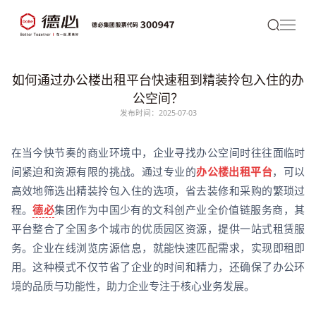
如何通过办公楼出租平台快速租到精装拎包入住的办
公空间？
发布时间：2025-07-03
在当今快节奏的商业环境中，企业寻找办公空间时往往面临时
间紧迫和资源有限的挑战。通过专业的
办公楼出租平台
，可以
高效地筛选出精装拎包入住的选项，省去装修和采购的繁琐过
程。
德必
集团作为中国少有的文科创产业全价值链服务商，其
平台整合了全国多个城市的优质园区资源，提供一站式租赁服
务。企业在线浏览房源信息，就能快速匹配需求，实现即租即
用。这种模式不仅节省了企业的时间和精力，还确保了办公环
境的品质与功能性，助力企业专注于核心业务发展。