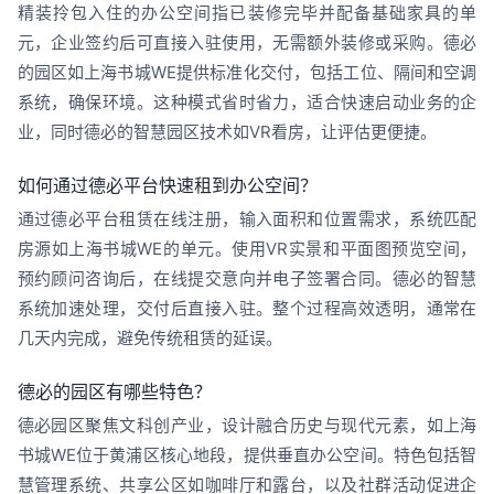
精装拎包入住的办公空间指已装修完毕并配备基础家具的单
元，企业签约后可直接入驻使用，无需额外装修或采购。德必
的园区如上海书城WE提供标准化交付，包括工位、隔间和空调
系统，确保环境。这种模式省时省力，适合快速启动业务的企
业，同时德必的智慧园区技术如VR看房，让评估更便捷。
如何通过德必平台快速租到办公空间？
通过德必平台租赁在线注册，输入面积和位置需求，系统匹配
房源如上海书城WE的单元。使用VR实景和平面图预览空间，
预约顾问咨询后，在线提交意向并电子签署合同。德必的智慧
系统加速处理，交付后直接入驻。整个过程高效透明，通常在
几天内完成，避免传统租赁的延误。
德必的园区有哪些特色？
德必园区聚焦文科创产业，设计融合历史与现代元素，如上海
书城WE位于黄浦区核心地段，提供垂直办公空间。特色包括智
慧管理系统、共享公区如咖啡厅和露台，以及社群活动促进企