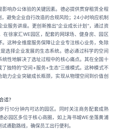
是影响办公体验的关键因素。德必提供贯穿租赁全程
划，避免企业自行改造的合规风险；24小时响应机制
企业服务讲座。更创新推出"企业成长计划"，通过资
。在徐家汇WE园区，配套的网球场、健身房、园区
环。这种全维度服务保障让企业专注核心业务，免除
质是选择企业发展的生态系统。德必通过科学的空间
系统性地解决了选址过程中的核心痛点。其在全国十
了独特的"空间+服务+生态"三维模式。这种模式不
合助力企业突破成长瓶颈，实现从物理空间到价值创
否合适？
步行10分钟内可达的园区。同时关注商务配套成熟
德必园区多位于核心商圈，如上海书城WE坐落黄浦
测试通勤路线，确保员工出行便利。