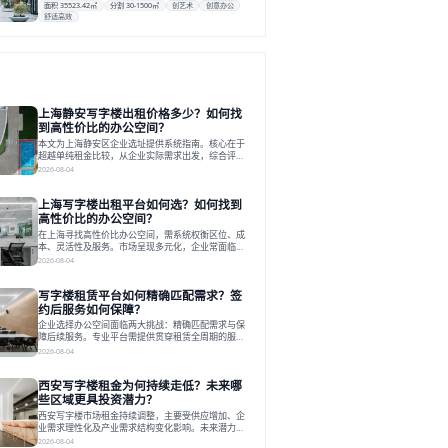
面积 35523.42㎡
分割 30-1500㎡
创艺术
创意办公
舒适高效
上海静安写字楼出租价格多少？如何找
到高性价比的办公空间？
本文为上海静安区企业选址提供系统指南。核心在于
超越单纯租金比较，从企业实际需求出发，综合评估
交通、硬件、空间弹性、配套服务及产业生态等多维
2026-08-04
度价值，以实现成本与功能的挺好组合。文章提出打
破固定工位思维，采用精装灵活空间与共享配套以提
上海写字楼出租平台如何选？如何找到
升性价比，并通过不同规模企业的实际案例加以说
明。之后指出，专业运营服务商提供的稳定环境、社
高性价比的办公空间？
群活动与产业集聚等增值服务，是很大化空间价值、
在上海寻找高性价比办公空间，需系统权衡区位、成
助力企业成长的关键。对于许多在
本、灵活性及服务。市场呈现多元化，企业常面临租
赁流程复杂、隐性成本高等挑战。选择平台时，应评
2026-08-04
估其专业性、产品多样性与服务完整性。以德必为
例，其提供从空间到生态的解决方案，通过特色园
写字楼租赁平台如何精确匹配需求？签
区、灵活产品和丰富配套，满足不同企业需求。企业
应明确自身需求，实地考察，选择能支持长期发展、
约后服务如何保障？
提升竞争力的办公空间。在上海寻找合适的办公空
企业选择办公空间面临两大挑战：精确匹配需求与保
间，对于企业行政负责人、中小企业主
障后续服务。专业平台需提供贯穿租赁全周期的服
务，将企业从非核心事务中解放。精确匹配需结合企
2026-08-04
业规模、属性及文化需求，从基础筛选到深度对接；
签约后则需构建覆盖硬件运维、共享配套及专业物业
西安写字楼租金为何持续走低？未来哪
的全周期保障体系。德必集团通过标准化服务与个性
化运营结合，以全国布局和产业生态圈为企业提供稳
些区域更具投资潜力？
定支持，体现了从信息撮合到深度服务的能力转变。
西安写字楼市场租金持续调整，主要受供应增加、企
在为企业寻找办公空间的过程中，
业需求理性化及产业需求结构变化影响。未来潜力区
域集中在产业集聚、交利及城市更新地带，如高新区
2026-08-04