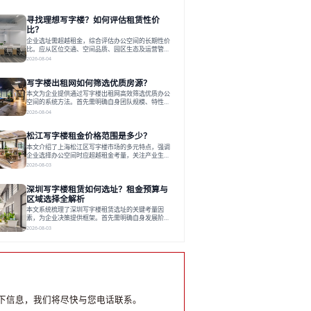
和国际港务区。企业选址更注重综合成本、灵活性与
员工体验，倾向于提供全包式服务的办公空间。专业
寻找理想写字楼？如何评估租赁性价
运营方通过空间优化与社群服务，助力企业成长，推
动市场向多元化、高性价比方向发展。近年来，西安
比？
写字楼市场呈现出租金持续调整的态势，这一现象引
企业选址需超越租金，综合评估办公空间的长期性价
发了的广泛关注。作为西部重要
比。应从区位交通、空间品质、园区生态及运营管理
四个核心维度权衡财务支出与长期价值回报。理想的
2026-08-04
办公地点应能融合企业文化，通过优质环境、配套服
务及社群资源赋能业务增长，实现成本与价值的平
写字楼出租网如何筛选优质房源？
衡。对于许多正在成长或寻求稳定发展的企业而言，
寻找一处合适的办公空间是一项至关重要的决策。这
本文为企业提供通过写字楼出租网高效筛选优质办公
不仅关系到团队的日常工作效率与协作氛围，更直接
空间的系统方法。首先需明确自身团队规模、特性、
影响着企业的品牌形象、运营成本
预算等核心需求。线上筛选时，应深入解读房源参
2026-08-04
数、费用构成、配套服务及运营细节，并重视园区产
业生态与交通区位价值。同时，需考察运营方的品牌
松江写字楼租金价格范围是多少？
背景与持续服务能力。完成线上初选后，必须进行线
下实地验证，核对空间实景、测试设施、感受园区氛
本文介绍了上海松江区写字楼市场的多元特点，强调
围并确认合同条款，从而做出精确决策。在数字化时
企业选择办公空间时应超越租金考量，关注产业生态
代，写字楼出租网已成为企业寻找
与综合服务。文章分析了市场概况、影响空间价值的
2026-08-03
因素，并指出现代企业更需能促进发展的平台型空
间。之后，以德必集团为例，说明运营方如何通过构
深圳写字楼租赁如何选址？租金预算与
建服务生态助力企业成长，建议企业系统评估需求与
长期价值，选择匹配的发展载体。对于许多寻求在上
区域选择全解析
海松江区设立或扩展办公空间的企业而言，了解该区
本文系统梳理了深圳写字楼租赁选址的关键考量因
域的写字楼市场概况是决策的首先
素，为企业决策提供框架。首先需明确自身发展阶
段、团队规模和文化特质等核心需求。深圳多中心商
2026-08-03
务区各具特色：福田CBD高端成熟，南山科技园创新
活力强，前海具政策优势。除传统写字楼外，创意产
业园注重生态与社群，适合文创、科技类企业。评估
具体空间时，应关注布局实用性、配套设施及绿色环
境。谈判签约需审慎处理租期、费用等合同条款。选
址是综合性战略决策，旨在让办公
下信息，我们将尽快与您电话联系。