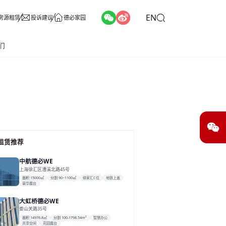
EN
房源租赁
投诉建议
德必家园
们
租赁推荐
中航德必WE
上海徐汇区漕溪北路45号
面积 15000㎡
分割 90~1100㎡
徐家汇C位
地铁上盖
豪华露台
大虹桥德必WE
娄山关路35号
面积 14976.8㎡
分割 100-1798.54m²
智慧办公
共享空间
花园露台