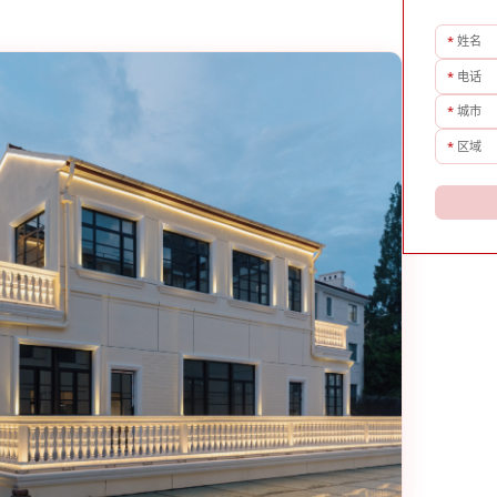
*
姓名
*
电话
*
城市
*
区域