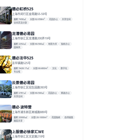
德必虹桥525
上海市闵行区金雨路55-59号
面积 7490㎡
分割 62-958m²
花园办公
共享空间
空间灵活分割
龙漕德必易园
上海市徐汇区龙漕路200弄19号
面积 2352㎡
分割 60-500㎡
地铁为邻
独栋办公
园林风
德必法华525
法华镇路525号
面积 5428.17㎡
分割 60-800m²
文化
数字化
专业性
云景德必易园
上海市徐汇区冠生园路393号
面积 2781㎡
分割 60-500㎡
花园办公
精装办公
共享空间
德必·波特营
上海市浦东新区商城路889号
面积 20000㎡
分割 20-1000m²
花园独栋
自然赋能
圈层共享
上服德必徐家汇WE
上海市徐汇区文定路218号