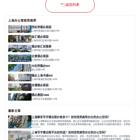
返回列表
上海办公室租赁推荐
西虹桥德必易园
上海市青浦区华徐公路605号
面积 36000㎡
分割 40-2400m²
花园办公
西虹桥
配套齐全
金汇德必易园
上海市闵行区吴中路1366号
面积 6851㎡
分割 52-900m²
闹中取静
绿色生态
庭院式
德必徐汇创意阁
上海市徐汇区冠生园路231号
面积 6393㎡
分割 50-500㎡
智慧办公
多元空间
创意LOFT
云景德必易园
上海市徐汇区冠生园路393号
面积 2781㎡
分割 60-500㎡
花园办公
精装办公
共享空间
大虹桥德必WE
娄山关路35号
面积 14976.8㎡
分割 100-1798.54m²
智慧办公
共享空间
花园露台
德必上海书城WE
上海市黄浦区湖北路136号
面积 26678.65㎡
分割 50-1400m²
大师设计
潮流文创
垂直园区
龙漕德必易园
上海市徐汇区龙漕路200弄19号
面积 2352㎡
分割 60-500㎡
地铁为邻
独栋办公
园林风
德必愚园1890
上海市长宁区愚园路716号
面积 14976.8m²
分割 100-400m²
花园洋房
独栋建筑
欧式风格
最新文章
上海静安写字楼出租价格多少？如何找到高性价比的办公空间？
本文为上海静安区企业选址提供系统指南。核心在于超越单纯租金比较，从企业实际需求出发，综合评
估交通、硬件、空间弹性、配套服务及产业生态等多维度价值，以实现成本与功能的挺好组合。文章提
出打破固定工位思维，采用精装灵活空间与共享配套以提升性价比，并通过不同规模企业的实际案例加
2026-08-04
以说明。之后指出，专业运营服务商提供的稳定环境、社群活动与产业集聚等增值服务，是很大化空间
上海写字楼出租平台如何选？如何找到高性价比的办公空间？
价值、助力企业成长的关键。对于许多在
在上海寻找高性价比办公空间，需系统权衡区位、成本、灵活性及服务。市场呈现多元化，企业常面临
租赁流程复杂、隐性成本高等挑战。选择平台时，应评估其专业性、产品多样性与服务完整性。以德必