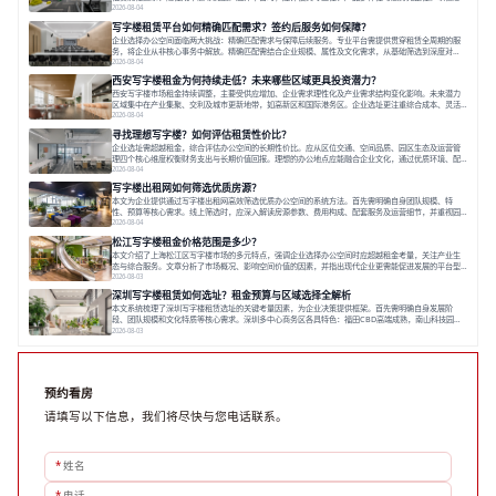
为例，其提供从空间到生态的解决方案，通过特色园区、灵活产品和丰富配套，满足不同企业需求。企
2026-08-04
业应明确自身需求，实地考察，选择能支持长期发展、提升竞争力的办公空间。在上海寻找合适的办公
写字楼租赁平台如何精确匹配需求？签约后服务如何保障？
空间，对于企业行政负责人、中小企业主
企业选择办公空间面临两大挑战：精确匹配需求与保障后续服务。专业平台需提供贯穿租赁全周期的服
务，将企业从非核心事务中解放。精确匹配需结合企业规模、属性及文化需求，从基础筛选到深度对
接；签约后则需构建覆盖硬件运维、共享配套及专业物业的全周期保障体系。德必集团通过标准化服务
2026-08-04
与个性化运营结合，以全国布局和产业生态圈为企业提供稳定支持，体现了从信息撮合到深度服务的能
西安写字楼租金为何持续走低？未来哪些区域更具投资潜力？
力转变。在为企业寻找办公空间的过程中，
西安写字楼市场租金持续调整，主要受供应增加、企业需求理性化及产业需求结构变化影响。未来潜力
区域集中在产业集聚、交利及城市更新地带，如高新区和国际港务区。企业选址更注重综合成本、灵活
性与员工体验，倾向于提供全包式服务的办公空间。专业运营方通过空间优化与社群服务，助力企业成
2026-08-04
长，推动市场向多元化、高性价比方向发展。近年来，西安写字楼市场呈现出租金持续调整的态势，这
寻找理想写字楼？如何评估租赁性价比？
一现象引发了的广泛关注。作为西部重要
企业选址需超越租金，综合评估办公空间的长期性价比。应从区位交通、空间品质、园区生态及运营管
理四个核心维度权衡财务支出与长期价值回报。理想的办公地点应能融合企业文化，通过优质环境、配
套服务及社群资源赋能业务增长，实现成本与价值的平衡。对于许多正在成长或寻求稳定发展的企业而
2026-08-04
言，寻找一处合适的办公空间是一项至关重要的决策。这不仅关系到团队的日常工作效率与协作氛围，
写字楼出租网如何筛选优质房源？
更直接影响着企业的品牌形象、运营成本
本文为企业提供通过写字楼出租网高效筛选优质办公空间的系统方法。首先需明确自身团队规模、特
性、预算等核心需求。线上筛选时，应深入解读房源参数、费用构成、配套服务及运营细节，并重视园
区产业生态与交通区位价值。同时，需考察运营方的品牌背景与持续服务能力。完成线上初选后，必须
2026-08-04
进行线下实地验证，核对空间实景、测试设施、感受园区氛围并确认合同条款，从而做出精确决策。在
松江写字楼租金价格范围是多少？
数字化时代，写字楼出租网已成为企业寻找
本文介绍了上海松江区写字楼市场的多元特点，强调企业选择办公空间时应超越租金考量，关注产业生
态与综合服务。文章分析了市场概况、影响空间价值的因素，并指出现代企业更需能促进发展的平台型
空间。之后，以德必集团为例，说明运营方如何通过构建服务生态助力企业成长，建议企业系统评估需
2026-08-03
求与长期价值，选择匹配的发展载体。对于许多寻求在上海松江区设立或扩展办公空间的企业而言，了
深圳写字楼租赁如何选址？租金预算与区域选择全解析
解该区域的写字楼市场概况是决策的首先
本文系统梳理了深圳写字楼租赁选址的关键考量因素，为企业决策提供框架。首先需明确自身发展阶
段、团队规模和文化特质等核心需求。深圳多中心商务区各具特色：福田CBD高端成熟，南山科技园创
新活力强，前海具政策优势。除传统写字楼外，创意产业园注重生态与社群，适合文创、科技类企业。
2026-08-03
评估具体空间时，应关注布局实用性、配套设施及绿色环境。谈判签约需审慎处理租期、费用等合同条
款。选址是综合性战略决策，旨在让办公
预约看房
请填写以下信息，我们将尽快与您电话联系。
*
姓名
*
电话