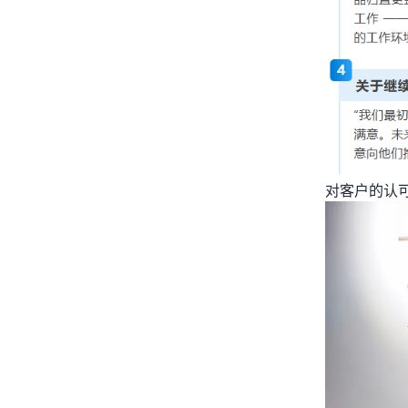
对客户的认