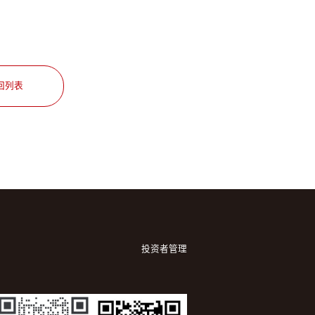
回列表
投资者管理