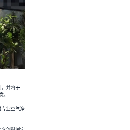
间，并将于
意。
设专业空气净
合文创科创定