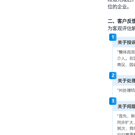
位的企业。
二、客户反
为客观评估