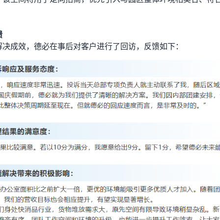
馈
解决成效，德必在事后对客户进行了回访，反馈如下：