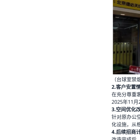
（台球室禁
2.客户安置
在充分尊重
2025年1
3.空间优化
针对原办公
化设施，从
4.后续招商
改造完成后