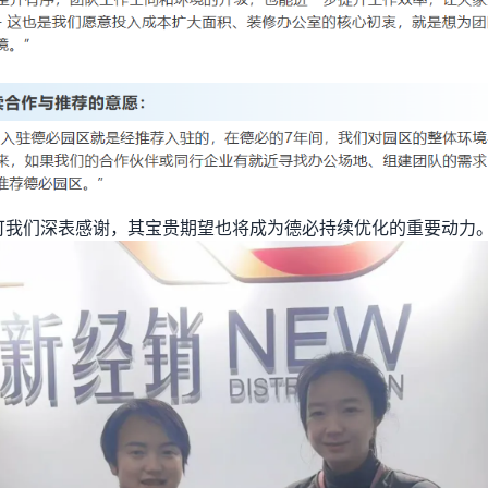
可我们深表感谢，其宝贵期望也将成为德必持续优化的重要动力