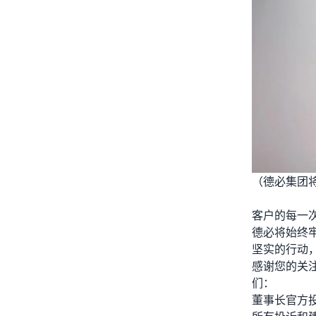
（
德必集团
客户的每一
德必将始终
坚实的行动
感谢您的关
们：
董事长官方投诉