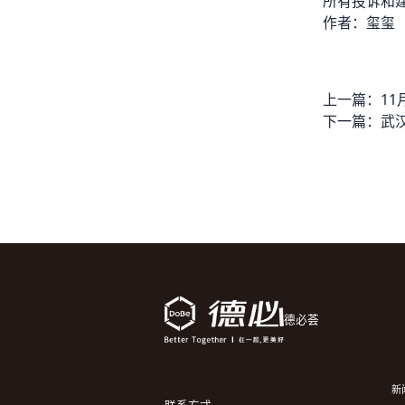
所有投诉和建
作者：玺玺
上一篇：
下一篇：
德必荟
新