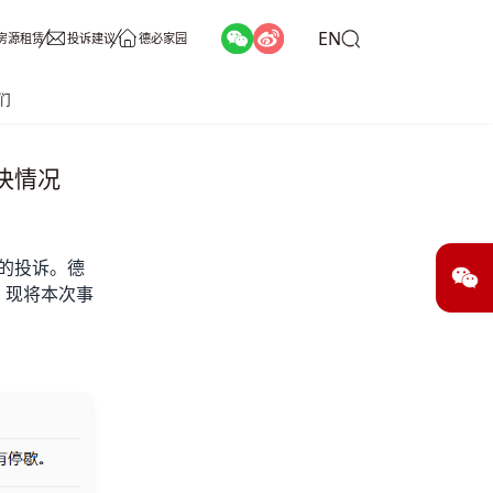
EN
房源租赁
投诉建议
德必家园
们
决情况
的投诉。德
，现将本次事