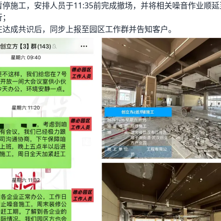
停施工，安排人员于11:35前完成撤场，并将相关噪音作业顺延至
行；
在达成共识后，同步上报至园区工作群并告知客户。