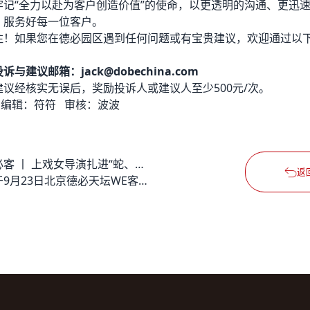
牢记“全力以赴为客户创造价值”的使命，以更透明的沟通、更迅
，服务好每一位客户。
注！如果您在
德必园区
遇到任何问题或有宝贵建议，欢迎通过以
与建议邮箱：jack@dobechina.com
议经核实无误后，奖励投诉人或建议人至少500元/次。
 编辑：符符 审核：波波
德必客 丨 上戏女导演扎进“蛇、蜥蜴、蜘蛛”的世界
返
关于9月23日北京德必天坛WE客户投诉最终解决情况的公示