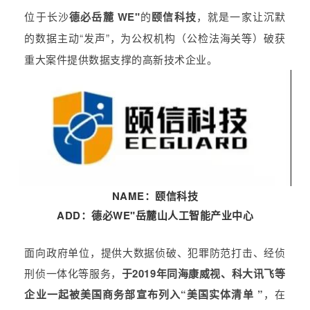
位于长沙
德必
岳麓 WE"
的
颐信科技
，就是一家
让沉默
的数据主动“发声”
，为公权机构
（公检法海关等）
破获
重大案件提供数据支撑的高新技术企业。
NAME：颐信科技
ADD：
德必WE
"岳麓山人工智能产业中心
面向政府单位，提供大数据侦破、犯罪防范打击、经侦
刑侦一体化等服务，
于
2019年同海康威视、科大讯飞等
企业一起被美国商务部宣布列入“美国实体清单 ”
，在