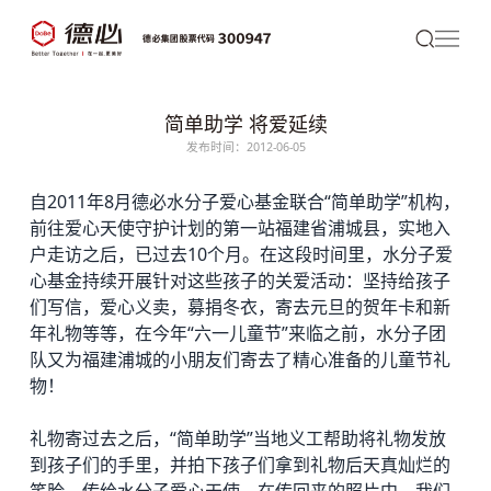
简单助学 将爱延续
发布时间：2012-06-05
自2011年8月
德必
水分子爱心基金联合“简单助学”机构，
前往爱心天使守护计划的第一站福建省浦城县，实地入
户走访之后，已过去10个月。在这段时间里，水分子爱
心基金持续开展针对这些孩子的关爱活动：坚持给孩子
们写信，爱心义卖，募捐冬衣，寄去元旦的贺年卡和新
年礼物等等，在今年“六一儿童节”来临之前，水分子团
队又为福建浦城的小朋友们寄去了精心准备的儿童节礼
物！
礼物寄过去之后，“简单助学”当地义工帮助将礼物发放
到孩子们的手里，并拍下孩子们拿到礼物后天真灿烂的
笑脸，传给水分子爱心天使。在传回来的照片中，我们