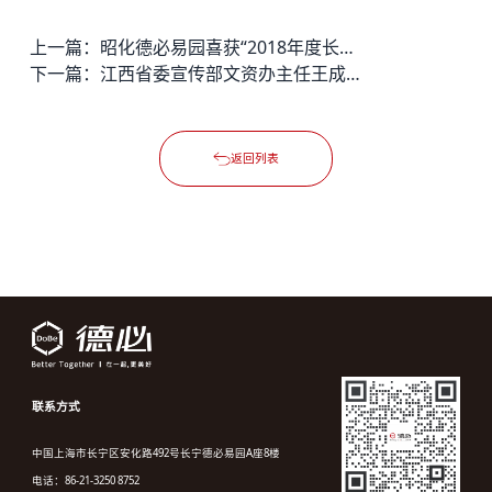
上一篇：
昭化德必易园喜获“2018年度长宁区时尚地标”称号
下一篇：
江西省委宣传部文资办主任王成饶一行来访东溪德必易园
返回列表
联系方式
中国上海市长宁区安化路492号长宁德必易园A座8楼
电话：86-21-3250 8752