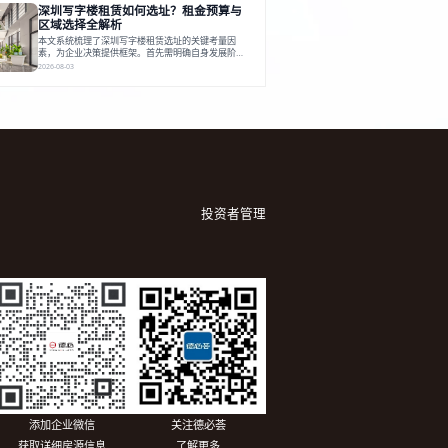
深圳写字楼租赁如何选址？租金预算与
建服务生态助力企业成长，建议企业系统评估需求与
长期价值，选择匹配的发展载体。对于许多寻求在上
区域选择全解析
海松江区设立或扩展办公空间的企业而言，了解该区
本文系统梳理了深圳写字楼租赁选址的关键考量因
域的写字楼市场概况是决策的首先
素，为企业决策提供框架。首先需明确自身发展阶
段、团队规模和文化特质等核心需求。深圳多中心商
2026-08-03
务区各具特色：福田CBD高端成熟，南山科技园创新
活力强，前海具政策优势。除传统写字楼外，创意产
业园注重生态与社群，适合文创、科技类企业。评估
具体空间时，应关注布局实用性、配套设施及绿色环
境。谈判签约需审慎处理租期、费用等合同条款。选
址是综合性战略决策，旨在让办公
投资者管理
添加企业微信
关注德必荟
获取详细房源信息
了解更多