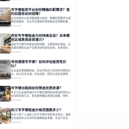
估其专业性、产品多样性与服务完整性。以德必为
例，其提供从空间到生态的解决方案，通过特色园
写字楼租赁平台如何精确匹配需求？签
区、灵活产品和丰富配套，满足不同企业需求。企业
应明确自身需求，实地考察，选择能支持长期发展、
约后服务如何保障？
提升竞争力的办公空间。在上海寻找合适的办公空
企业选择办公空间面临两大挑战：精确匹配需求与保
间，对于企业行政负责人、中小企业主
障后续服务。专业平台需提供贯穿租赁全周期的服
务，将企业从非核心事务中解放。精确匹配需结合企
2026-08-04
业规模、属性及文化需求，从基础筛选到深度对接；
签约后则需构建覆盖硬件运维、共享配套及专业物业
西安写字楼租金为何持续走低？未来哪
的全周期保障体系。德必集团通过标准化服务与个性
化运营结合，以全国布局和产业生态圈为企业提供稳
些区域更具投资潜力？
定支持，体现了从信息撮合到深度服务的能力转变。
西安写字楼市场租金持续调整，主要受供应增加、企
在为企业寻找办公空间的过程中，
业需求理性化及产业需求结构变化影响。未来潜力区
域集中在产业集聚、交利及城市更新地带，如高新区
2026-08-04
和国际港务区。企业选址更注重综合成本、灵活性与
员工体验，倾向于提供全包式服务的办公空间。专业
寻找理想写字楼？如何评估租赁性价
运营方通过空间优化与社群服务，助力企业成长，推
动市场向多元化、高性价比方向发展。近年来，西安
比？
写字楼市场呈现出租金持续调整的态势，这一现象引
企业选址需超越租金，综合评估办公空间的长期性价
发了的广泛关注。作为西部重要
比。应从区位交通、空间品质、园区生态及运营管理
四个核心维度权衡财务支出与长期价值回报。理想的
2026-08-04
办公地点应能融合企业文化，通过优质环境、配套服
务及社群资源赋能业务增长，实现成本与价值的平
写字楼出租网如何筛选优质房源？
衡。对于许多正在成长或寻求稳定发展的企业而言，
寻找一处合适的办公空间是一项至关重要的决策。这
本文为企业提供通过写字楼出租网高效筛选优质办公
不仅关系到团队的日常工作效率与协作氛围，更直接
空间的系统方法。首先需明确自身团队规模、特性、
影响着企业的品牌形象、运营成本
预算等核心需求。线上筛选时，应深入解读房源参
2026-08-04
数、费用构成、配套服务及运营细节，并重视园区产
业生态与交通区位价值。同时，需考察运营方的品牌
松江写字楼租金价格范围是多少？
背景与持续服务能力。完成线上初选后，必须进行线
下实地验证，核对空间实景、测试设施、感受园区氛
本文介绍了上海松江区写字楼市场的多元特点，强调
围并确认合同条款，从而做出精确决策。在数字化时
企业选择办公空间时应超越租金考量，关注产业生态
代，写字楼出租网已成为企业寻找
与综合服务。文章分析了市场概况、影响空间价值的
2026-08-03
因素，并指出现代企业更需能促进发展的平台型空
间。之后，以德必集团为例，说明运营方如何通过构