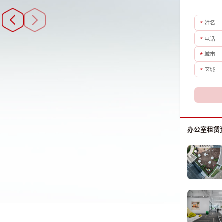
*
姓名
*
电话
*
城市
*
区域
办公室租赁