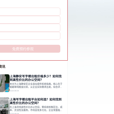
免费预约参观
资讯
上海静安写字楼出租价格多少？如何找
到高性价比的办公空间？
本文为上海静安区企业选址提供系统指南。核心在于
超越单纯租金比较，从企业实际需求出发，综合评估
交通、硬件、空间弹性、配套服务及产业生态等多维
2026-08-04
度价值，以实现成本与功能的挺好组合。文章提出打
破固定工位思维，采用精装灵活空间与共享配套以提
上海写字楼出租平台如何选？如何找到
升性价比，并通过不同规模企业的实际案例加以说
明。之后指出，专业运营服务商提供的稳定环境、社
高性价比的办公空间？
群活动与产业集聚等增值服务，是很大化空间价值、
在上海寻找高性价比办公空间，需系统权衡区位、成
助力企业成长的关键。对于许多在
本、灵活性及服务。市场呈现多元化，企业常面临租
赁流程复杂、隐性成本高等挑战。选择平台时，应评
2026-08-04