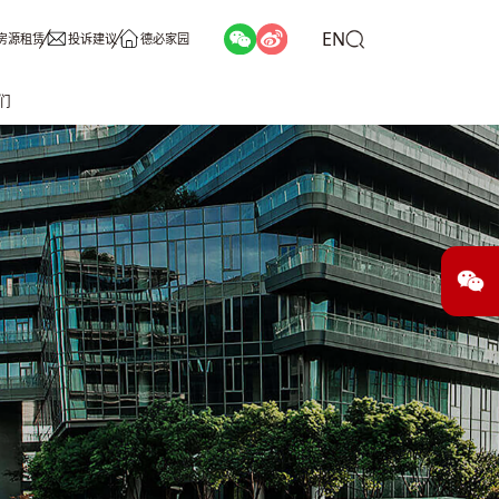
EN
房源租赁
投诉建议
德必家园
们