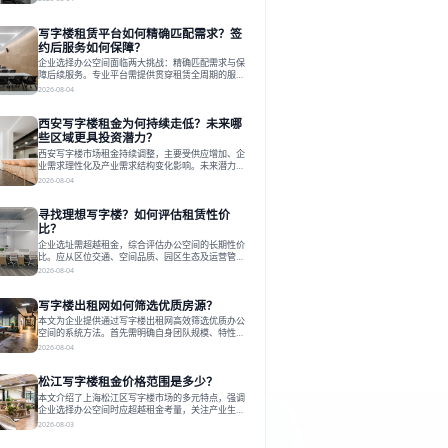
估其专业性、产品多样性与服务完整性。以德必为
例，其提供从空间到生态的解决方案，通过特色园
写字楼租赁平台如何精确匹配需求？签
区、灵活产品和丰富配套，满足不同企业需求。企业
应明确自身需求，实地考察，选择能支持长期发展、
约后服务如何保障？
提升竞争力的办公空间。在上海寻找合适的办公空
企业选择办公空间面临两大挑战：精确匹配需求与保
间，对于企业行政负责人、中小企业主
障后续服务。专业平台需提供贯穿租赁全周期的服
务，将企业从非核心事务中解放。精确匹配需结合企
2026-08-04
业规模、属性及文化需求，从基础筛选到深度对接；
签约后则需构建覆盖硬件运维、共享配套及专业物业
西安写字楼租金为何持续走低？未来哪
的全周期保障体系。德必集团通过标准化服务与个性
化运营结合，以全国布局和产业生态圈为企业提供稳
些区域更具投资潜力？
定支持，体现了从信息撮合到深度服务的能力转变。
西安写字楼市场租金持续调整，主要受供应增加、企
在为企业寻找办公空间的过程中，
业需求理性化及产业需求结构变化影响。未来潜力区
域集中在产业集聚、交利及城市更新地带，如高新区
2026-08-04
和国际港务区。企业选址更注重综合成本、灵活性与
员工体验，倾向于提供全包式服务的办公空间。专业
寻找理想写字楼？如何评估租赁性价
运营方通过空间优化与社群服务，助力企业成长，推
动市场向多元化、高性价比方向发展。近年来，西安
比？
写字楼市场呈现出租金持续调整的态势，这一现象引
企业选址需超越租金，综合评估办公空间的长期性价
发了的广泛关注。作为西部重要
比。应从区位交通、空间品质、园区生态及运营管理
四个核心维度权衡财务支出与长期价值回报。理想的
2026-08-04
办公地点应能融合企业文化，通过优质环境、配套服
务及社群资源赋能业务增长，实现成本与价值的平
写字楼出租网如何筛选优质房源？
衡。对于许多正在成长或寻求稳定发展的企业而言，
寻找一处合适的办公空间是一项至关重要的决策。这
本文为企业提供通过写字楼出租网高效筛选优质办公
不仅关系到团队的日常工作效率与协作氛围，更直接
空间的系统方法。首先需明确自身团队规模、特性、
影响着企业的品牌形象、运营成本
预算等核心需求。线上筛选时，应深入解读房源参
2026-08-04
数、费用构成、配套服务及运营细节，并重视园区产
业生态与交通区位价值。同时，需考察运营方的品牌
松江写字楼租金价格范围是多少？
背景与持续服务能力。完成线上初选后，必须进行线
下实地验证，核对空间实景、测试设施、感受园区氛
本文介绍了上海松江区写字楼市场的多元特点，强调
围并确认合同条款，从而做出精确决策。在数字化时
企业选择办公空间时应超越租金考量，关注产业生态
代，写字楼出租网已成为企业寻找
与综合服务。文章分析了市场概况、影响空间价值的
2026-08-03
因素，并指出现代企业更需能促进发展的平台型空
间。之后，以德必集团为例，说明运营方如何通过构