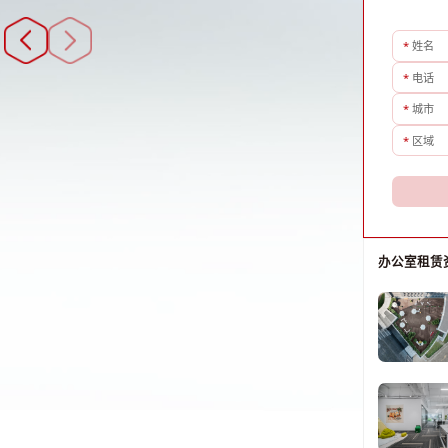
*
姓名
*
电话
*
城市
*
区域
办公室租赁