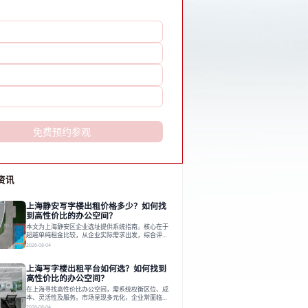
免费预约参观
资讯
上海静安写字楼出租价格多少？如何找
到高性价比的办公空间？
本文为上海静安区企业选址提供系统指南。核心在于
超越单纯租金比较，从企业实际需求出发，综合评估
交通、硬件、空间弹性、配套服务及产业生态等多维
2026-08-04
度价值，以实现成本与功能的挺好组合。文章提出打
破固定工位思维，采用精装灵活空间与共享配套以提
上海写字楼出租平台如何选？如何找到
升性价比，并通过不同规模企业的实际案例加以说
明。之后指出，专业运营服务商提供的稳定环境、社
高性价比的办公空间？
群活动与产业集聚等增值服务，是很大化空间价值、
在上海寻找高性价比办公空间，需系统权衡区位、成
助力企业成长的关键。对于许多在
本、灵活性及服务。市场呈现多元化，企业常面临租
赁流程复杂、隐性成本高等挑战。选择平台时，应评
2026-08-04