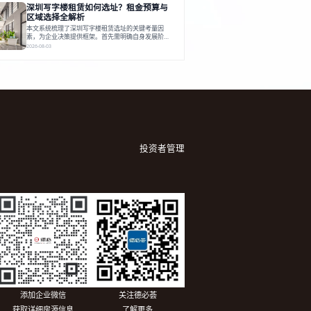
深圳写字楼租赁如何选址？租金预算与
建服务生态助力企业成长，建议企业系统评估需求与
长期价值，选择匹配的发展载体。对于许多寻求在上
区域选择全解析
海松江区设立或扩展办公空间的企业而言，了解该区
本文系统梳理了深圳写字楼租赁选址的关键考量因
域的写字楼市场概况是决策的首先
素，为企业决策提供框架。首先需明确自身发展阶
段、团队规模和文化特质等核心需求。深圳多中心商
2026-08-03
务区各具特色：福田CBD高端成熟，南山科技园创新
活力强，前海具政策优势。除传统写字楼外，创意产
业园注重生态与社群，适合文创、科技类企业。评估
具体空间时，应关注布局实用性、配套设施及绿色环
境。谈判签约需审慎处理租期、费用等合同条款。选
址是综合性战略决策，旨在让办公
投资者管理
添加企业微信
关注德必荟
获取详细房源信息
了解更多