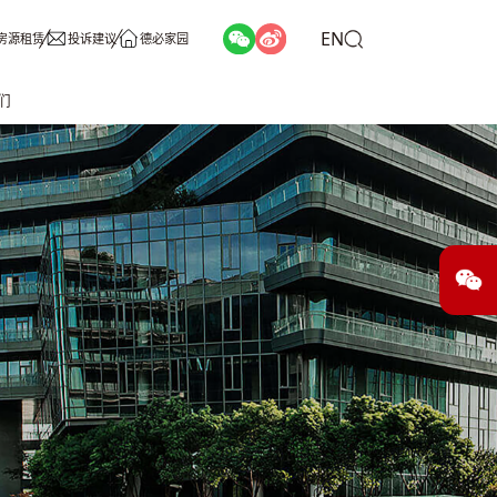
EN
房源租赁
投诉建议
德必家园
们