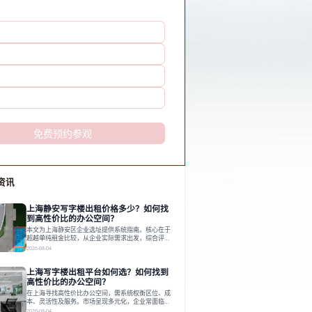
免费预约参观
资讯
上海静安写字楼出租价格多少？如何找
到高性价比的办公空间？
本文为上海静安区企业选址提供系统指南。核心在于
超越单纯租金比较，从企业实际需求出发，综合评估
交通、硬件、空间弹性、配套服务及产业生态等多维
2026-08-04
度价值，以实现成本与功能的挺好组合。文章提出打
破固定工位思维，采用精装灵活空间与共享配套以提
上海写字楼出租平台如何选？如何找到
升性价比，并通过不同规模企业的实际案例加以说
明。之后指出，专业运营服务商提供的稳定环境、社
高性价比的办公空间？
群活动与产业集聚等增值服务，是很大化空间价值、
在上海寻找高性价比办公空间，需系统权衡区位、成
助力企业成长的关键。对于许多在
本、灵活性及服务。市场呈现多元化，企业常面临租
赁流程复杂、隐性成本高等挑战。选择平台时，应评
2026-08-04