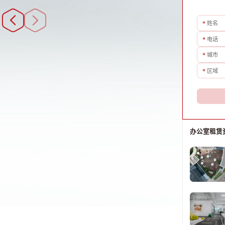
*
姓名
*
电话
*
城市
*
区域
办公室租赁