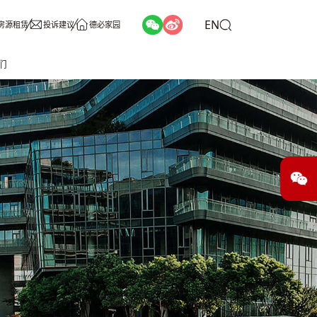
EN
房源租赁
投诉建议
德必家园
们