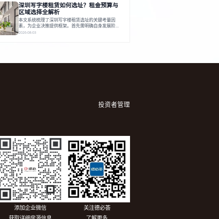
深圳写字楼租赁如何选址？租金预算与
建服务生态助力企业成长，建议企业系统评估需求与
长期价值，选择匹配的发展载体。对于许多寻求在上
区域选择全解析
海松江区设立或扩展办公空间的企业而言，了解该区
本文系统梳理了深圳写字楼租赁选址的关键考量因
域的写字楼市场概况是决策的首先
素，为企业决策提供框架。首先需明确自身发展阶
段、团队规模和文化特质等核心需求。深圳多中心商
2026-08-03
务区各具特色：福田CBD高端成熟，南山科技园创新
活力强，前海具政策优势。除传统写字楼外，创意产
业园注重生态与社群，适合文创、科技类企业。评估
具体空间时，应关注布局实用性、配套设施及绿色环
境。谈判签约需审慎处理租期、费用等合同条款。选
址是综合性战略决策，旨在让办公
投资者管理
添加企业微信
关注德必荟
获取详细房源信息
了解更多