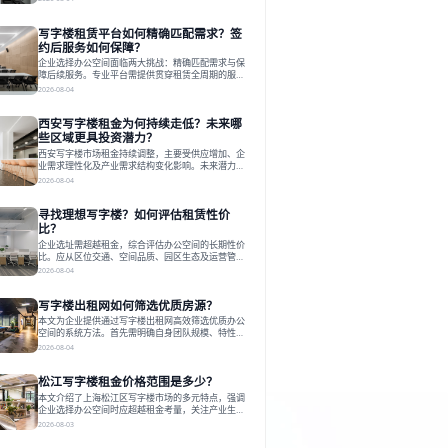
估其专业性、产品多样性与服务完整性。以德必为
例，其提供从空间到生态的解决方案，通过特色园
写字楼租赁平台如何精确匹配需求？签
区、灵活产品和丰富配套，满足不同企业需求。企业
应明确自身需求，实地考察，选择能支持长期发展、
约后服务如何保障？
提升竞争力的办公空间。在上海寻找合适的办公空
企业选择办公空间面临两大挑战：精确匹配需求与保
间，对于企业行政负责人、中小企业主
障后续服务。专业平台需提供贯穿租赁全周期的服
务，将企业从非核心事务中解放。精确匹配需结合企
2026-08-04
业规模、属性及文化需求，从基础筛选到深度对接；
签约后则需构建覆盖硬件运维、共享配套及专业物业
西安写字楼租金为何持续走低？未来哪
的全周期保障体系。德必集团通过标准化服务与个性
化运营结合，以全国布局和产业生态圈为企业提供稳
些区域更具投资潜力？
定支持，体现了从信息撮合到深度服务的能力转变。
西安写字楼市场租金持续调整，主要受供应增加、企
在为企业寻找办公空间的过程中，
业需求理性化及产业需求结构变化影响。未来潜力区
域集中在产业集聚、交利及城市更新地带，如高新区
2026-08-04
和国际港务区。企业选址更注重综合成本、灵活性与
员工体验，倾向于提供全包式服务的办公空间。专业
寻找理想写字楼？如何评估租赁性价
运营方通过空间优化与社群服务，助力企业成长，推
动市场向多元化、高性价比方向发展。近年来，西安
比？
写字楼市场呈现出租金持续调整的态势，这一现象引
企业选址需超越租金，综合评估办公空间的长期性价
发了的广泛关注。作为西部重要
比。应从区位交通、空间品质、园区生态及运营管理
四个核心维度权衡财务支出与长期价值回报。理想的
2026-08-04
办公地点应能融合企业文化，通过优质环境、配套服
务及社群资源赋能业务增长，实现成本与价值的平
写字楼出租网如何筛选优质房源？
衡。对于许多正在成长或寻求稳定发展的企业而言，
寻找一处合适的办公空间是一项至关重要的决策。这
本文为企业提供通过写字楼出租网高效筛选优质办公
不仅关系到团队的日常工作效率与协作氛围，更直接
空间的系统方法。首先需明确自身团队规模、特性、
影响着企业的品牌形象、运营成本
预算等核心需求。线上筛选时，应深入解读房源参
2026-08-04
数、费用构成、配套服务及运营细节，并重视园区产
业生态与交通区位价值。同时，需考察运营方的品牌
松江写字楼租金价格范围是多少？
背景与持续服务能力。完成线上初选后，必须进行线
下实地验证，核对空间实景、测试设施、感受园区氛
本文介绍了上海松江区写字楼市场的多元特点，强调
围并确认合同条款，从而做出精确决策。在数字化时
企业选择办公空间时应超越租金考量，关注产业生态
代，写字楼出租网已成为企业寻找
与综合服务。文章分析了市场概况、影响空间价值的
2026-08-03
因素，并指出现代企业更需能促进发展的平台型空
间。之后，以德必集团为例，说明运营方如何通过构