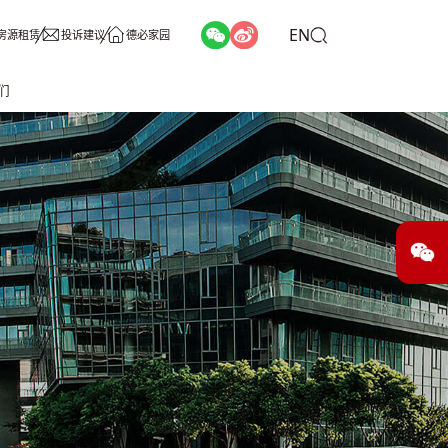
EN
房源租赁
投诉建议
德必家园
们