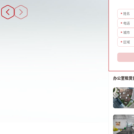
*
姓名
*
电话
*
城市
*
区域
办公室租赁