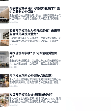
估其专业性、产品多样性与服务完整性。以德必为
例，其提供从空间到生态的解决方案，通过特色园
写字楼租赁平台如何精确匹配需求？签
区、灵活产品和丰富配套，满足不同企业需求。企业
应明确自身需求，实地考察，选择能支持长期发展、
约后服务如何保障？
提升竞争力的办公空间。在上海寻找合适的办公空
企业选择办公空间面临两大挑战：精确匹配需求与保
间，对于企业行政负责人、中小企业主
障后续服务。专业平台需提供贯穿租赁全周期的服
务，将企业从非核心事务中解放。精确匹配需结合企
2026-08-04
业规模、属性及文化需求，从基础筛选到深度对接；
签约后则需构建覆盖硬件运维、共享配套及专业物业
西安写字楼租金为何持续走低？未来哪
的全周期保障体系。德必集团通过标准化服务与个性
化运营结合，以全国布局和产业生态圈为企业提供稳
些区域更具投资潜力？
定支持，体现了从信息撮合到深度服务的能力转变。
西安写字楼市场租金持续调整，主要受供应增加、企
在为企业寻找办公空间的过程中，
业需求理性化及产业需求结构变化影响。未来潜力区
域集中在产业集聚、交利及城市更新地带，如高新区
2026-08-04
和国际港务区。企业选址更注重综合成本、灵活性与
员工体验，倾向于提供全包式服务的办公空间。专业
寻找理想写字楼？如何评估租赁性价
运营方通过空间优化与社群服务，助力企业成长，推
动市场向多元化、高性价比方向发展。近年来，西安
比？
写字楼市场呈现出租金持续调整的态势，这一现象引
企业选址需超越租金，综合评估办公空间的长期性价
发了的广泛关注。作为西部重要
比。应从区位交通、空间品质、园区生态及运营管理
四个核心维度权衡财务支出与长期价值回报。理想的
2026-08-04
办公地点应能融合企业文化，通过优质环境、配套服
务及社群资源赋能业务增长，实现成本与价值的平
写字楼出租网如何筛选优质房源？
衡。对于许多正在成长或寻求稳定发展的企业而言，
寻找一处合适的办公空间是一项至关重要的决策。这
本文为企业提供通过写字楼出租网高效筛选优质办公
不仅关系到团队的日常工作效率与协作氛围，更直接
空间的系统方法。首先需明确自身团队规模、特性、
影响着企业的品牌形象、运营成本
预算等核心需求。线上筛选时，应深入解读房源参
2026-08-04
数、费用构成、配套服务及运营细节，并重视园区产
业生态与交通区位价值。同时，需考察运营方的品牌
松江写字楼租金价格范围是多少？
背景与持续服务能力。完成线上初选后，必须进行线
下实地验证，核对空间实景、测试设施、感受园区氛
本文介绍了上海松江区写字楼市场的多元特点，强调
围并确认合同条款，从而做出精确决策。在数字化时
企业选择办公空间时应超越租金考量，关注产业生态
代，写字楼出租网已成为企业寻找
与综合服务。文章分析了市场概况、影响空间价值的
2026-08-03
因素，并指出现代企业更需能促进发展的平台型空
间。之后，以德必集团为例，说明运营方如何通过构