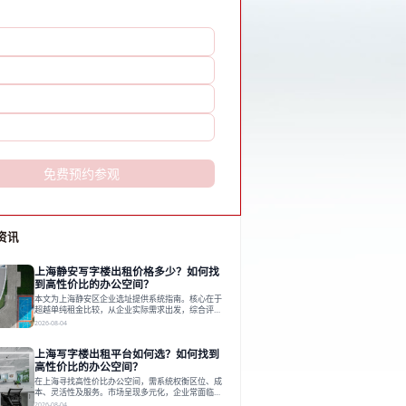
免费预约参观
资讯
上海静安写字楼出租价格多少？如何找
到高性价比的办公空间？
本文为上海静安区企业选址提供系统指南。核心在于
超越单纯租金比较，从企业实际需求出发，综合评估
交通、硬件、空间弹性、配套服务及产业生态等多维
2026-08-04
度价值，以实现成本与功能的挺好组合。文章提出打
破固定工位思维，采用精装灵活空间与共享配套以提
上海写字楼出租平台如何选？如何找到
升性价比，并通过不同规模企业的实际案例加以说
明。之后指出，专业运营服务商提供的稳定环境、社
高性价比的办公空间？
群活动与产业集聚等增值服务，是很大化空间价值、
在上海寻找高性价比办公空间，需系统权衡区位、成
助力企业成长的关键。对于许多在
本、灵活性及服务。市场呈现多元化，企业常面临租
赁流程复杂、隐性成本高等挑战。选择平台时，应评
2026-08-04