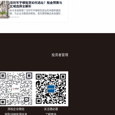
深圳写字楼租赁如何选址？租金预算与
建服务生态助力企业成长，建议企业系统评估需求与
长期价值，选择匹配的发展载体。对于许多寻求在上
区域选择全解析
海松江区设立或扩展办公空间的企业而言，了解该区
本文系统梳理了深圳写字楼租赁选址的关键考量因
域的写字楼市场概况是决策的首先
素，为企业决策提供框架。首先需明确自身发展阶
段、团队规模和文化特质等核心需求。深圳多中心商
2026-08-03
务区各具特色：福田CBD高端成熟，南山科技园创新
活力强，前海具政策优势。除传统写字楼外，创意产
业园注重生态与社群，适合文创、科技类企业。评估
具体空间时，应关注布局实用性、配套设施及绿色环
境。谈判签约需审慎处理租期、费用等合同条款。选
址是综合性战略决策，旨在让办公
投资者管理
添加企业微信
关注德必荟
获取详细房源信息
了解更多