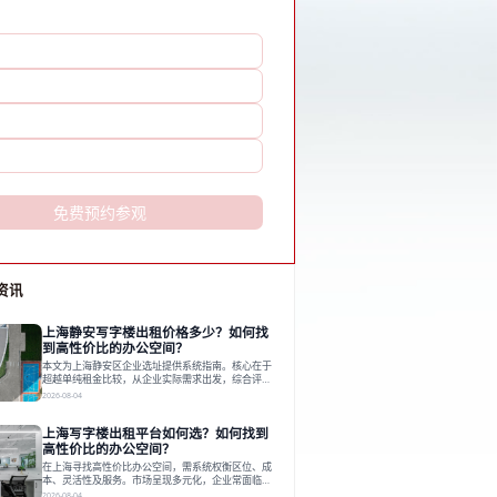
免费预约参观
资讯
上海静安写字楼出租价格多少？如何找
到高性价比的办公空间？
本文为上海静安区企业选址提供系统指南。核心在于
超越单纯租金比较，从企业实际需求出发，综合评估
交通、硬件、空间弹性、配套服务及产业生态等多维
2026-08-04
度价值，以实现成本与功能的挺好组合。文章提出打
破固定工位思维，采用精装灵活空间与共享配套以提
上海写字楼出租平台如何选？如何找到
升性价比，并通过不同规模企业的实际案例加以说
明。之后指出，专业运营服务商提供的稳定环境、社
高性价比的办公空间？
群活动与产业集聚等增值服务，是很大化空间价值、
在上海寻找高性价比办公空间，需系统权衡区位、成
助力企业成长的关键。对于许多在
本、灵活性及服务。市场呈现多元化，企业常面临租
赁流程复杂、隐性成本高等挑战。选择平台时，应评
2026-08-04