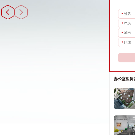
*
姓名
*
电话
*
城市
*
区域
办公室租赁