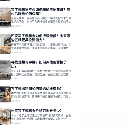
估其专业性、产品多样性与服务完整性。以德必为
例，其提供从空间到生态的解决方案，通过特色园
写字楼租赁平台如何精确匹配需求？签
区、灵活产品和丰富配套，满足不同企业需求。企业
应明确自身需求，实地考察，选择能支持长期发展、
约后服务如何保障？
提升竞争力的办公空间。在上海寻找合适的办公空
企业选择办公空间面临两大挑战：精确匹配需求与保
间，对于企业行政负责人、中小企业主
障后续服务。专业平台需提供贯穿租赁全周期的服
务，将企业从非核心事务中解放。精确匹配需结合企
2026-08-04
业规模、属性及文化需求，从基础筛选到深度对接；
签约后则需构建覆盖硬件运维、共享配套及专业物业
西安写字楼租金为何持续走低？未来哪
的全周期保障体系。德必集团通过标准化服务与个性
化运营结合，以全国布局和产业生态圈为企业提供稳
些区域更具投资潜力？
定支持，体现了从信息撮合到深度服务的能力转变。
西安写字楼市场租金持续调整，主要受供应增加、企
在为企业寻找办公空间的过程中，
业需求理性化及产业需求结构变化影响。未来潜力区
域集中在产业集聚、交利及城市更新地带，如高新区
2026-08-04
和国际港务区。企业选址更注重综合成本、灵活性与
员工体验，倾向于提供全包式服务的办公空间。专业
寻找理想写字楼？如何评估租赁性价
运营方通过空间优化与社群服务，助力企业成长，推
动市场向多元化、高性价比方向发展。近年来，西安
比？
写字楼市场呈现出租金持续调整的态势，这一现象引
企业选址需超越租金，综合评估办公空间的长期性价
发了的广泛关注。作为西部重要
比。应从区位交通、空间品质、园区生态及运营管理
四个核心维度权衡财务支出与长期价值回报。理想的
2026-08-04
办公地点应能融合企业文化，通过优质环境、配套服
务及社群资源赋能业务增长，实现成本与价值的平
写字楼出租网如何筛选优质房源？
衡。对于许多正在成长或寻求稳定发展的企业而言，
寻找一处合适的办公空间是一项至关重要的决策。这
本文为企业提供通过写字楼出租网高效筛选优质办公
不仅关系到团队的日常工作效率与协作氛围，更直接
空间的系统方法。首先需明确自身团队规模、特性、
影响着企业的品牌形象、运营成本
预算等核心需求。线上筛选时，应深入解读房源参
2026-08-04
数、费用构成、配套服务及运营细节，并重视园区产
业生态与交通区位价值。同时，需考察运营方的品牌
松江写字楼租金价格范围是多少？
背景与持续服务能力。完成线上初选后，必须进行线
下实地验证，核对空间实景、测试设施、感受园区氛
本文介绍了上海松江区写字楼市场的多元特点，强调
围并确认合同条款，从而做出精确决策。在数字化时
企业选择办公空间时应超越租金考量，关注产业生态
代，写字楼出租网已成为企业寻找
与综合服务。文章分析了市场概况、影响空间价值的
2026-08-03
因素，并指出现代企业更需能促进发展的平台型空
间。之后，以德必集团为例，说明运营方如何通过构