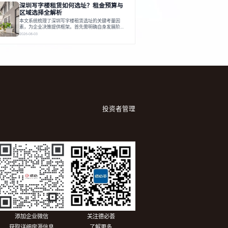
深圳写字楼租赁如何选址？租金预算与
建服务生态助力企业成长，建议企业系统评估需求与
长期价值，选择匹配的发展载体。对于许多寻求在上
区域选择全解析
海松江区设立或扩展办公空间的企业而言，了解该区
本文系统梳理了深圳写字楼租赁选址的关键考量因
域的写字楼市场概况是决策的首先
素，为企业决策提供框架。首先需明确自身发展阶
段、团队规模和文化特质等核心需求。深圳多中心商
2026-08-03
务区各具特色：福田CBD高端成熟，南山科技园创新
活力强，前海具政策优势。除传统写字楼外，创意产
业园注重生态与社群，适合文创、科技类企业。评估
具体空间时，应关注布局实用性、配套设施及绿色环
境。谈判签约需审慎处理租期、费用等合同条款。选
址是综合性战略决策，旨在让办公
投资者管理
添加企业微信
关注德必荟
获取详细房源信息
了解更多