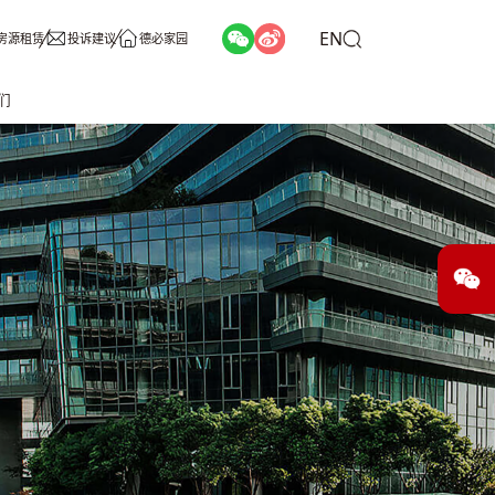
EN
房源租赁
投诉建议
德必家园
们