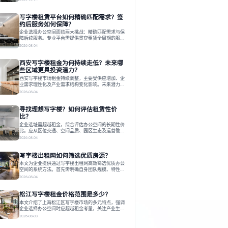
估其专业性、产品多样性与服务完整性。以德必为
例，其提供从空间到生态的解决方案，通过特色园
写字楼租赁平台如何精确匹配需求？签
区、灵活产品和丰富配套，满足不同企业需求。企业
应明确自身需求，实地考察，选择能支持长期发展、
约后服务如何保障？
提升竞争力的办公空间。在上海寻找合适的办公空
企业选择办公空间面临两大挑战：精确匹配需求与保
间，对于企业行政负责人、中小企业主
障后续服务。专业平台需提供贯穿租赁全周期的服
务，将企业从非核心事务中解放。精确匹配需结合企
2026-08-04
业规模、属性及文化需求，从基础筛选到深度对接；
签约后则需构建覆盖硬件运维、共享配套及专业物业
西安写字楼租金为何持续走低？未来哪
的全周期保障体系。德必集团通过标准化服务与个性
化运营结合，以全国布局和产业生态圈为企业提供稳
些区域更具投资潜力？
定支持，体现了从信息撮合到深度服务的能力转变。
西安写字楼市场租金持续调整，主要受供应增加、企
在为企业寻找办公空间的过程中，
业需求理性化及产业需求结构变化影响。未来潜力区
域集中在产业集聚、交利及城市更新地带，如高新区
2026-08-04
和国际港务区。企业选址更注重综合成本、灵活性与
员工体验，倾向于提供全包式服务的办公空间。专业
寻找理想写字楼？如何评估租赁性价
运营方通过空间优化与社群服务，助力企业成长，推
动市场向多元化、高性价比方向发展。近年来，西安
比？
写字楼市场呈现出租金持续调整的态势，这一现象引
企业选址需超越租金，综合评估办公空间的长期性价
发了的广泛关注。作为西部重要
比。应从区位交通、空间品质、园区生态及运营管理
四个核心维度权衡财务支出与长期价值回报。理想的
2026-08-04
办公地点应能融合企业文化，通过优质环境、配套服
务及社群资源赋能业务增长，实现成本与价值的平
写字楼出租网如何筛选优质房源？
衡。对于许多正在成长或寻求稳定发展的企业而言，
寻找一处合适的办公空间是一项至关重要的决策。这
本文为企业提供通过写字楼出租网高效筛选优质办公
不仅关系到团队的日常工作效率与协作氛围，更直接
空间的系统方法。首先需明确自身团队规模、特性、
影响着企业的品牌形象、运营成本
预算等核心需求。线上筛选时，应深入解读房源参
2026-08-04
数、费用构成、配套服务及运营细节，并重视园区产
业生态与交通区位价值。同时，需考察运营方的品牌
松江写字楼租金价格范围是多少？
背景与持续服务能力。完成线上初选后，必须进行线
下实地验证，核对空间实景、测试设施、感受园区氛
本文介绍了上海松江区写字楼市场的多元特点，强调
围并确认合同条款，从而做出精确决策。在数字化时
企业选择办公空间时应超越租金考量，关注产业生态
代，写字楼出租网已成为企业寻找
与综合服务。文章分析了市场概况、影响空间价值的
2026-08-03
因素，并指出现代企业更需能促进发展的平台型空
间。之后，以德必集团为例，说明运营方如何通过构