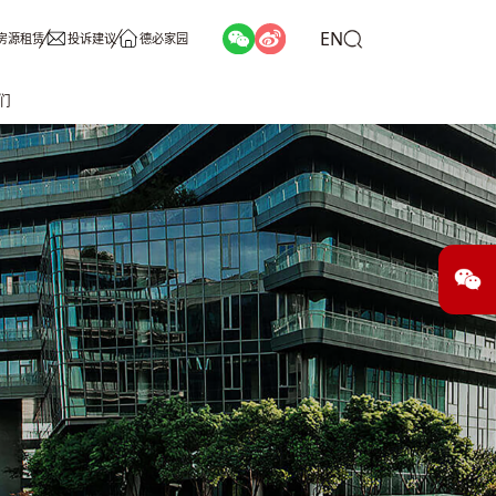
EN
房源租赁
投诉建议
德必家园
们