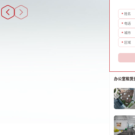
*
姓名
*
电话
*
城市
*
区域
办公室租赁