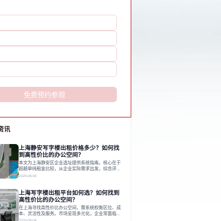
免费预约参观
资讯
上海静安写字楼出租价格多少？如何找
到高性价比的办公空间？
本文为上海静安区企业选址提供系统指南。核心在于
超越单纯租金比较，从企业实际需求出发，综合评估
交通、硬件、空间弹性、配套服务及产业生态等多维
2026-08-04
度价值，以实现成本与功能的挺好组合。文章提出打
破固定工位思维，采用精装灵活空间与共享配套以提
上海写字楼出租平台如何选？如何找到
升性价比，并通过不同规模企业的实际案例加以说
明。之后指出，专业运营服务商提供的稳定环境、社
高性价比的办公空间？
群活动与产业集聚等增值服务，是很大化空间价值、
在上海寻找高性价比办公空间，需系统权衡区位、成
助力企业成长的关键。对于许多在
本、灵活性及服务。市场呈现多元化，企业常面临租
赁流程复杂、隐性成本高等挑战。选择平台时，应评
2026-08-04