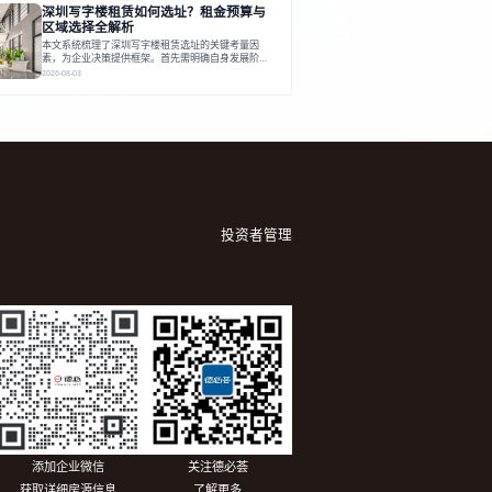
深圳写字楼租赁如何选址？租金预算与
建服务生态助力企业成长，建议企业系统评估需求与
长期价值，选择匹配的发展载体。对于许多寻求在上
区域选择全解析
海松江区设立或扩展办公空间的企业而言，了解该区
本文系统梳理了深圳写字楼租赁选址的关键考量因
域的写字楼市场概况是决策的首先
素，为企业决策提供框架。首先需明确自身发展阶
段、团队规模和文化特质等核心需求。深圳多中心商
2026-08-03
务区各具特色：福田CBD高端成熟，南山科技园创新
活力强，前海具政策优势。除传统写字楼外，创意产
业园注重生态与社群，适合文创、科技类企业。评估
具体空间时，应关注布局实用性、配套设施及绿色环
境。谈判签约需审慎处理租期、费用等合同条款。选
址是综合性战略决策，旨在让办公
投资者管理
添加企业微信
关注德必荟
获取详细房源信息
了解更多