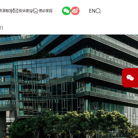
EN
房源租赁
投诉建议
德必家园
们