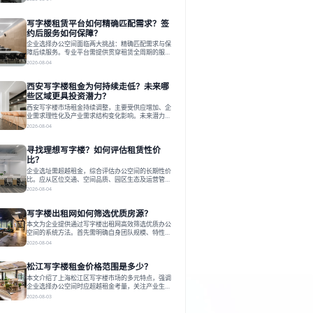
估其专业性、产品多样性与服务完整性。以德必为
例，其提供从空间到生态的解决方案，通过特色园
写字楼租赁平台如何精确匹配需求？签
区、灵活产品和丰富配套，满足不同企业需求。企业
应明确自身需求，实地考察，选择能支持长期发展、
约后服务如何保障？
提升竞争力的办公空间。在上海寻找合适的办公空
企业选择办公空间面临两大挑战：精确匹配需求与保
间，对于企业行政负责人、中小企业主
障后续服务。专业平台需提供贯穿租赁全周期的服
务，将企业从非核心事务中解放。精确匹配需结合企
2026-08-04
业规模、属性及文化需求，从基础筛选到深度对接；
签约后则需构建覆盖硬件运维、共享配套及专业物业
西安写字楼租金为何持续走低？未来哪
的全周期保障体系。德必集团通过标准化服务与个性
化运营结合，以全国布局和产业生态圈为企业提供稳
些区域更具投资潜力？
定支持，体现了从信息撮合到深度服务的能力转变。
西安写字楼市场租金持续调整，主要受供应增加、企
在为企业寻找办公空间的过程中，
业需求理性化及产业需求结构变化影响。未来潜力区
域集中在产业集聚、交利及城市更新地带，如高新区
2026-08-04
和国际港务区。企业选址更注重综合成本、灵活性与
员工体验，倾向于提供全包式服务的办公空间。专业
寻找理想写字楼？如何评估租赁性价
运营方通过空间优化与社群服务，助力企业成长，推
动市场向多元化、高性价比方向发展。近年来，西安
比？
写字楼市场呈现出租金持续调整的态势，这一现象引
企业选址需超越租金，综合评估办公空间的长期性价
发了的广泛关注。作为西部重要
比。应从区位交通、空间品质、园区生态及运营管理
四个核心维度权衡财务支出与长期价值回报。理想的
2026-08-04
办公地点应能融合企业文化，通过优质环境、配套服
务及社群资源赋能业务增长，实现成本与价值的平
写字楼出租网如何筛选优质房源？
衡。对于许多正在成长或寻求稳定发展的企业而言，
寻找一处合适的办公空间是一项至关重要的决策。这
本文为企业提供通过写字楼出租网高效筛选优质办公
不仅关系到团队的日常工作效率与协作氛围，更直接
空间的系统方法。首先需明确自身团队规模、特性、
影响着企业的品牌形象、运营成本
预算等核心需求。线上筛选时，应深入解读房源参
2026-08-04
数、费用构成、配套服务及运营细节，并重视园区产
业生态与交通区位价值。同时，需考察运营方的品牌
松江写字楼租金价格范围是多少？
背景与持续服务能力。完成线上初选后，必须进行线
下实地验证，核对空间实景、测试设施、感受园区氛
本文介绍了上海松江区写字楼市场的多元特点，强调
围并确认合同条款，从而做出精确决策。在数字化时
企业选择办公空间时应超越租金考量，关注产业生态
代，写字楼出租网已成为企业寻找
与综合服务。文章分析了市场概况、影响空间价值的
2026-08-03
因素，并指出现代企业更需能促进发展的平台型空
间。之后，以德必集团为例，说明运营方如何通过构