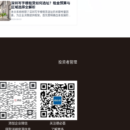
深圳写字楼租赁如何选址？租金预算与
建服务生态助力企业成长，建议企业系统评估需求与
长期价值，选择匹配的发展载体。对于许多寻求在上
区域选择全解析
海松江区设立或扩展办公空间的企业而言，了解该区
本文系统梳理了深圳写字楼租赁选址的关键考量因
域的写字楼市场概况是决策的首先
素，为企业决策提供框架。首先需明确自身发展阶
段、团队规模和文化特质等核心需求。深圳多中心商
2026-08-03
务区各具特色：福田CBD高端成熟，南山科技园创新
活力强，前海具政策优势。除传统写字楼外，创意产
业园注重生态与社群，适合文创、科技类企业。评估
具体空间时，应关注布局实用性、配套设施及绿色环
境。谈判签约需审慎处理租期、费用等合同条款。选
址是综合性战略决策，旨在让办公
投资者管理
添加企业微信
关注德必荟
获取详细房源信息
了解更多