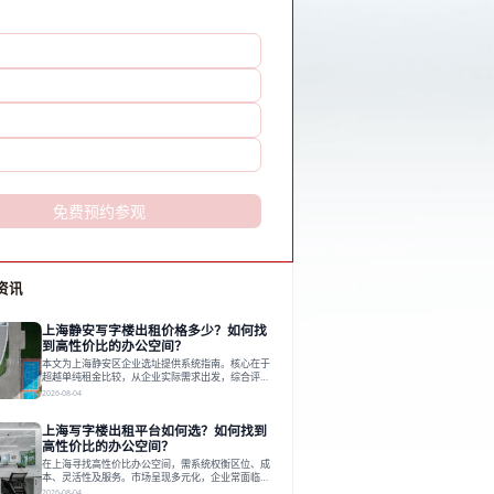
免费预约参观
资讯
上海静安写字楼出租价格多少？如何找
到高性价比的办公空间？
本文为上海静安区企业选址提供系统指南。核心在于
超越单纯租金比较，从企业实际需求出发，综合评估
交通、硬件、空间弹性、配套服务及产业生态等多维
2026-08-04
度价值，以实现成本与功能的挺好组合。文章提出打
破固定工位思维，采用精装灵活空间与共享配套以提
上海写字楼出租平台如何选？如何找到
升性价比，并通过不同规模企业的实际案例加以说
明。之后指出，专业运营服务商提供的稳定环境、社
高性价比的办公空间？
群活动与产业集聚等增值服务，是很大化空间价值、
在上海寻找高性价比办公空间，需系统权衡区位、成
助力企业成长的关键。对于许多在
本、灵活性及服务。市场呈现多元化，企业常面临租
赁流程复杂、隐性成本高等挑战。选择平台时，应评
2026-08-04