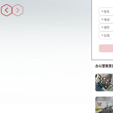
*
姓名
*
电话
*
城市
*
区域
办公室租赁