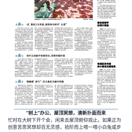
“树上”办公、屋顶冥想，清新扑面而来
忙时在大树下开个会，闲来去屋顶俯仰观止。如果正为
创意苦思冥想却百无灵感，拾阶而上喂一喂小白兔或步