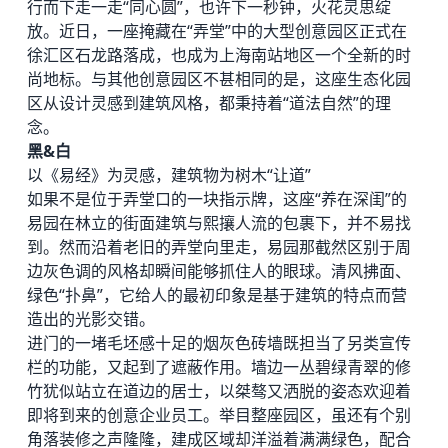
行而下走一走“同心圆”，也许下一秒钟，火花灵思绽
放。近日，一座掩藏在“弄堂”中的大型创意园区正式在
徐汇区石龙路落成，也成为上海南站地区一个全新的时
尚地标。与其他创意园区不甚相同的是，这座生态化园
区从设计灵感到建筑风格，都秉持着“道法自然”的理
念。
黑&白
以《易经》为灵感，建筑物为树木“让道”
如果不是位于弄堂口的一块指示牌，这座“养在深闺”的
易园在林立的街面建筑与熙攘人流的包裹下，并不易找
到。然而沿着老旧的弄堂向里走，易园那截然区别于周
边灰色调的风格却瞬间能够抓住人的眼球。清风拂面、
绿色“扑鼻”，它给人的最初印象是基于建筑的特点而营
造出的光影交错。
进门的一堵毛坯感十足的烟灰色砖墙既担当了另类宣传
栏的功能，又起到了遮蔽作用。墙边一丛碧绿青翠的修
竹犹似站立在道边的居士，以桀骜又洒脱的姿态欢迎着
即将到来的创意企业员工。举目整座园区，虽还有个别
角落装修之声隆隆，建成区域却洋溢着满满绿色，配合