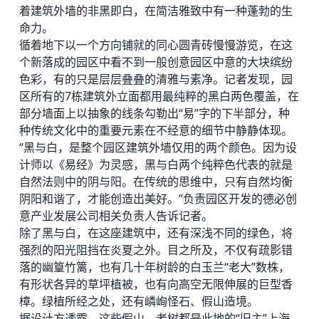
着建筑外墙的非黑即白，在简洁雅致中有一种蓬勃的生
命力。
循着地下以一个方向铺就的同心圆青砖慢慢游览，在这
个新落成的园区中看不到一般创意园区中意的大块缤纷
色彩，有的只是层层叠叠的清雅与素净。记者发现，园
区所有的7栋建筑外立面都用最纯粹的黑白两色覆盖，在
部分墙面上以抽象的线条勾勒出“易”字的下半部分，种
种传统文化中的重要元素在不经意的细节中静静体现。
“黑与白，是整个园区建筑外墙仅用的两个颜色。因为设
计师以《易经》为灵感，黑与白两个纯粹色代表的就是
自然法则中的阴与阳。在传统的思维中，只有自然均衡
阴阳和谐了，才能创造出美好。”负责园区开发的
德必
创
意产业发展公司相关负责人告诉记者。
除了黑与白，在这座建筑中，还有深浅不同的绿色，将
强烈的阳光阻挡在炎夏之外。目之所及，不仅有疏影错
落的幽篁竹篱，也有几十年树龄的白玉兰“老大”数株，
有形状各异的草坪植被，也有向高空无限伸展的巨型香
樟。绿植所经之处，还有嶙峋怪石、假山造境。
据设计方透露，这些假山、老树都是此地的“旧主”上海