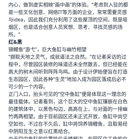
内心，做到虚实相映“画中画”的体验。“考虑到入驻的都
是一些文化创意、网络IT等方面的企业，常常需要灵感
与idea，因此我们充分利用了这些屋顶的空间，既是吸
烟区，也是适合创意人员冥想、思考、寻找灵感的场
所。”
红&黑
锦鲤鱼“游弋”，巨大鱼缸与幽竹相望
“撷取天地之灵气，成就道法之自然。”在记者采访的过
程中，尽管园区装修的味道还未全然散去，但已经能在
高大的树木间听到阵阵鸟鸣。由于设计伊始便旨在打造
生态园区，因此各种“生灵”地加入成为园区落成后必不
可少的一个内容。
正门入口，抬头可见的“空中鱼缸”便是体现这一理念的
最佳载体。记者看到，这个巨大的空中鱼缸镶嵌在白色
的建筑体中，以黑色勾边，高高在上，与对面的一排幽
竹两两相望。由于目前园区还未正式开放，鱼缸中尚空
空如也，不过在不久后，缸中将饲养锦鲤鱼，且取易经
中阴阳互生之意以红黑结合。
由于空中鱼缸的位置恰位于楼梯边，在园区中工作的白