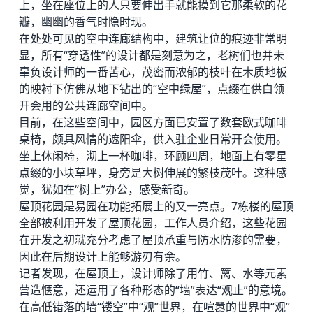
上，坐在座位上的人只要伸出手就能摸到它那柔软的花
瓣，幽幽的香气时隐时现。
在处处可见的空中连廊结构中，建筑让位的痕迹非常明
显，所有“穿透性”的设计都是刻意为之，老树们也并未
辜负设计师的一番苦心，茂密而浓郁的枝叶在木质地板
的映衬下仿佛从地下钻出的“空中绿屋”，点缀在供白领
开会用的公共连廊空间中。
目前，在这些空间中，园区方面已安置了数套欧式咖啡
桌椅，颇具风情的遮阳伞，供入驻企业日常开会使用。
坐上休闲椅，沏上一杯咖啡，环顾四周，地面上有零星
点缀的小块草坪，身旁是大树伸展的繁枝茂叶。这种感
觉，犹如在“树上”办公，感受新奇。
屋顶花园是易园在功能拓展上的又一亮点。7栋楼的屋顶
全部被利用开发了屋顶花园，工作人员介绍，这些花园
在开发之初就充分考虑了屋顶承重与防水防渗的需要，
因此在后期设计上能够游刃有余。
记者发现，在屋顶上，设计师除了用竹、篱、水等元素
营造惬意，还运用了各种形态的“墙”表达“观止”的意境。
在高低错落的墙“镂空”中“观”世界，在喧嚣的世界中“观”