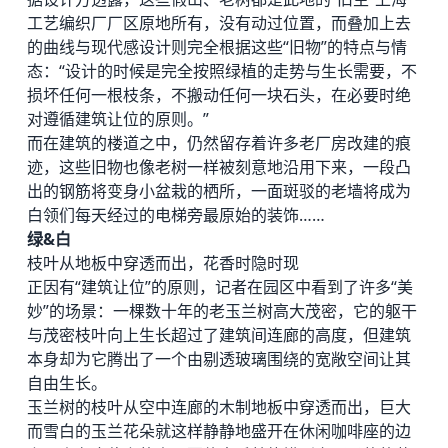
工艺编织厂厂区原地所有，没有动过位置，而叠加上去
的曲线与现代感设计则完全根据这些“旧物”的特点与情
态：“设计的时候是完全按照绿植的走势与生长需要，不
损坏任何一根枝条，不搬动任何一块石头，在必要时绝
对遵循建筑让位的原则。”
而在建筑的楼道之中，仍然留存着许多老厂房改建的痕
迹，这些旧物也像老树一样被刻意地沿用下来，一段凸
出的钢筋将变身小盆栽的栖所，一面斑驳的老墙将成为
白领们每天经过的电梯旁最原始的装饰……
绿&白
枝叶从地板中穿透而出，花香时隐时现
正因有“建筑让位”的原则，记者在园区中看到了许多“美
妙”的场景：一棵数十年的老玉兰树高大茂密，它的躯干
与茂密枝叶向上生长超过了建筑间连廊的高度，但建筑
本身却为它腾出了一个由剔透玻璃围绕的宽敞空间让其
自由生长。
玉兰树的枝叶从空中连廊的木制地板中穿透而出，巨大
而雪白的玉兰花朵就这样静静地盛开在休闲咖啡座的边