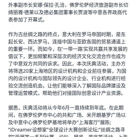
外事副市长安娜·保拉·孔洽，佛罗伦萨经济旅游副市长切
绮丽雅·德莱以及
德必
集团董事长贾波等中意各界政商代
表参加了开幕式。
作为古丝绸之路的终点，意大利在罗马帝国时期，是东
起长安、西达罗马，连接中国与亚欧各国的贸易通道上
的重要一环。而如今，在‘一带一路’实现共赢共享发展的
倡议下，更加频繁和深层次的经济文化交流合作也成为
了中意双方共同的诉求。因此，本次庆典活动，主办方
将筛选20家上海地区的设计机构和企业前往参展，为国
内的设计机构与国际领先的设计企业、行业机构进行经
验交流创造机会。让他们能够深入了解国际品牌建设及
管理运营模式，帮助他们对接国际创意设计产业资源。
据悉，庆典活动将从今年6月一直持续到年底。在此期
间，在佛罗伦萨市中心的共和广场、米开朗基罗广场以
及中意中心佛罗伦萨基地将举办“上海客厅”展陈;
“iDreamer设想家”全球设计大赛创新论坛;“丝绸之路寻
踪”画展等一系列比赛、论坛、展览、节庆等活动。上海