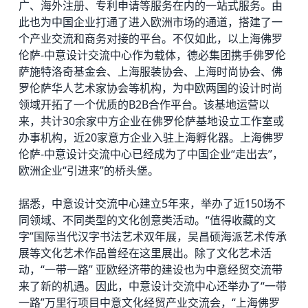
广、海外注册、专利申请等服务在内的一站式服务。由
此也为中国企业打通了进入欧洲市场的通道，搭建了一
个产业交流和商务对接的平台。不仅如此，以上海佛罗
伦萨-中意设计交流中心作为载体，德必集团携手佛罗伦
萨施特洛奇基金会、上海服装协会、上海时尚协会、佛
罗伦萨华人艺术家协会等机构，为中欧两国的设计时尚
领域开拓了一个优质的B2B合作平台。该基地运营以
来，共计30余家中方企业在佛罗伦萨基地设立工作室或
办事机构，近20家意方企业入驻上海孵化器。上海佛罗
伦萨-中意设计交流中心已经成为了中国企业“走出去”，
欧洲企业“引进来”的桥头堡。
据悉，中意设计交流中心建立5年来，举办了近150场不
同领域、不同类型的文化创意类活动。“值得收藏的文
字”国际当代汉字书法艺术双年展，吴昌硕海派艺术传承
展等文化艺术作品曾经在这里展出。除了文化艺术活
动，“一带一路” 亚欧经济带的建设也为中意经贸交流带
来了新的机遇。因此，中意设计交流中心还举办了“一带
一路”万里行项目中意文化经贸产业交流会，“上海佛罗